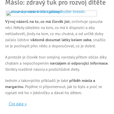
Máslo: zdravý tuk pro rozvoj dítěte
Vývoj názorů na to, co má člověk jíst
, ovlivňuje spousta
věcí. Někdy záleželo na tom, co má k dispozici a aby
nehladověl, jindy na tom, co mu chutná, a od určitě doby
začalo lidstvo
vědomě zkoumat látky kolem sebe
, snažilo
se je pochopit přes vědu a doporučovat, co je dobré.
A protože je člověk tvor omylný, vyvstaly přitom občas díky
chybám a nepochopením
navzájem si odporující informace
.
Vznikly rozdílné názory a protichůdné diety.
Jedním z takovýchto příkladů je také
příběh másla a
margarínu
. Pojďme si připomenout, jak to bylo a proč se
vyplatí mít ho v jídelníčku a dávat ho dětem.
Číst dále »