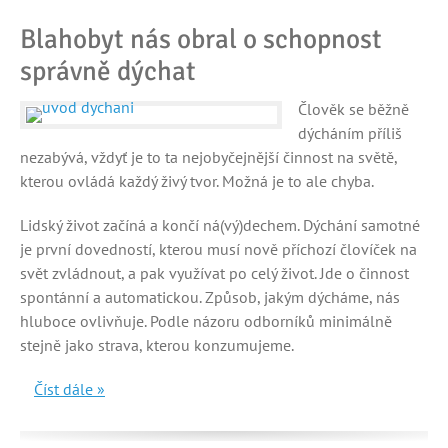
Blahobyt nás obral o schopnost
správně dýchat
Člověk se běžně
dýcháním příliš
nezabývá, vždyť je to ta nejobyčejnější činnost na světě,
kterou ovládá každý živý tvor. Možná je to ale chyba.
Lidský život začíná a končí ná(vý)dechem. Dýchání samotné
je první dovedností, kterou musí nově příchozí človíček na
svět zvládnout, a pak využívat po celý život. Jde o činnost
spontánní a automatickou. Způsob, jakým dýcháme, nás
hluboce ovlivňuje. Podle názoru odborníků minimálně
stejně jako strava, kterou konzumujeme.
Číst dále »