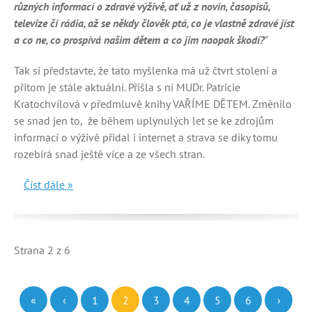
různých informací o zdravé výživě, ať už z novin, časopisů,
televize či rádia, až se někdy člověk ptá, co je vlastně zdravé jíst
a co ne, co prospívá našim dětem a co jim naopak škodí?
"
Tak si představte, že tato myšlenka má už čtvrt stolení a
přitom je stále aktuální. Přišla s ní MUDr. Patricie
Kratochvílová v předmluvě knihy VAŘÍME DĚTEM. Změnilo
se snad jen to, že během uplynulých let se ke zdrojům
informací o výživě přidal i internet a strava se díky tomu
rozebírá snad ještě více a ze všech stran.
Číst dále »
Strana 2 z 6
«
‹
1
2
3
4
5
6
›