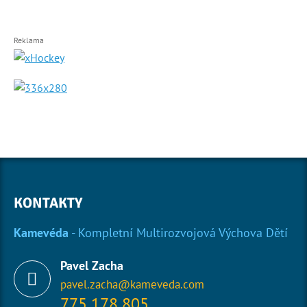
Reklama
KONTAKTY
Kamevéda
- Kompletní Multirozvojová Výchova Dětí
Pavel Zacha
pavel.zacha@kameveda.com
775 178 805