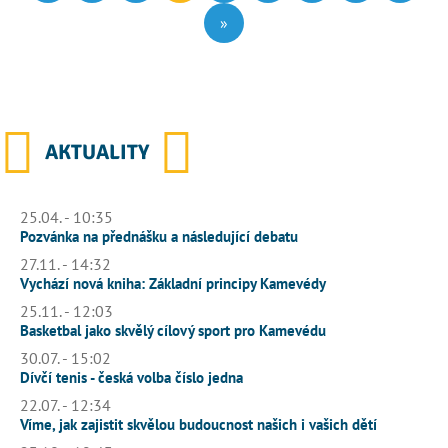
»
AKTUALITY
25.04. - 10:35
Pozvánka na přednášku a následující debatu
27.11. - 14:32
Vychází nová kniha: Základní principy Kamevédy
25.11. - 12:03
Basketbal jako skvělý cílový sport pro Kamevédu
30.07. - 15:02
Dívčí tenis - česká volba číslo jedna
22.07. - 12:34
Víme, jak zajistit skvělou budoucnost našich i vašich dětí