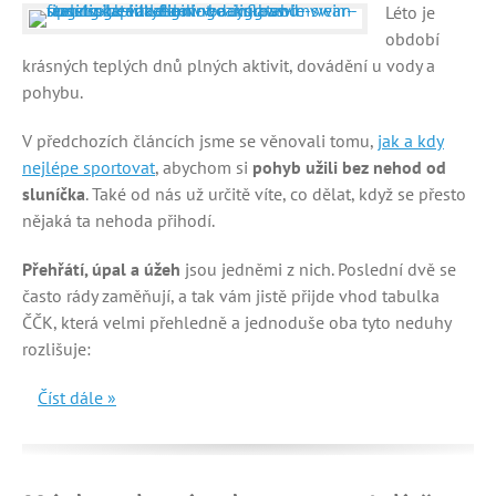
Léto je
období
krásných teplých dnů plných aktivit, dovádění u vody a
pohybu.
V předchozích článcích jsme se věnovali tomu,
jak a kdy
nejlépe sportovat
, abychom si
pohyb užili bez nehod od
sluníčka
. Také od nás už určitě víte, co dělat, když se přesto
nějaká ta nehoda přihodí.
Přehřátí, úpal a úžeh
jsou jedněmi z nich. Poslední dvě se
často rády zaměňují, a tak vám jistě přijde vhod tabulka
ČČK, která velmi přehledně a jednoduše oba tyto neduhy
rozlišuje:
Číst dále »