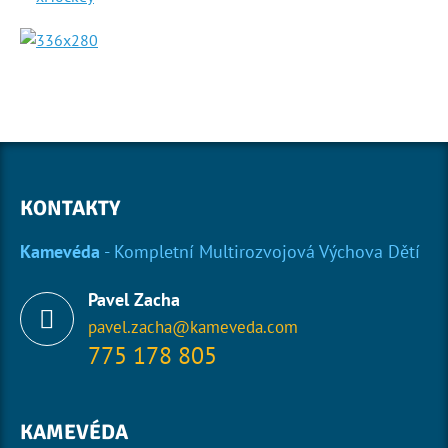
KONTAKTY
Kamevéda
- Kompletní Multirozvojová Výchova Dětí
Pavel Zacha
pavel.zacha@kameveda.com
775 178 805
KAMEVÉDA