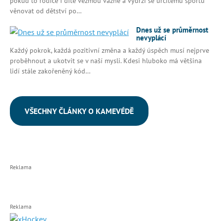
pokud to rodiče i dítě vezmou vážně a vydrží se určitému sportu
věnovat od dětství po…
Dnes už se průměrnost
nevyplácí
Každý pokrok, každá pozitivní změna a každý úspěch musí nejprve
proběhnout a ukotvit se v naší mysli. Kdesi hluboko má většina
lidí stále zakořeněný kód…
VŠECHNY ČLÁNKY O KAMEVÉDĚ
Reklama
Reklama