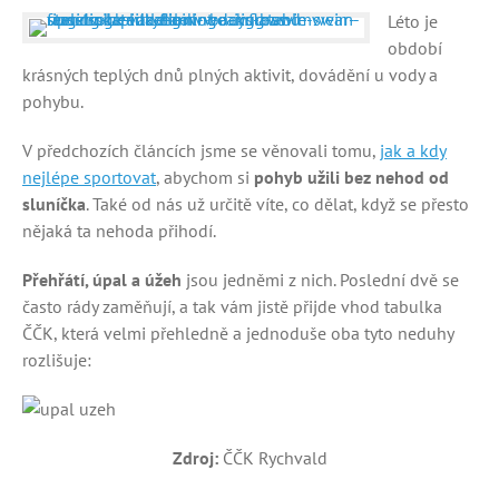
Léto je
období
krásných teplých dnů plných aktivit, dovádění u vody a
pohybu.
V předchozích článcích jsme se věnovali tomu,
jak a kdy
nejlépe sportovat
, abychom si
pohyb užili bez nehod od
sluníčka
. Také od nás už určitě víte, co dělat, když se přesto
nějaká ta nehoda přihodí.
Přehřátí, úpal a úžeh
jsou jedněmi z nich. Poslední dvě se
často rády zaměňují, a tak vám jistě přijde vhod tabulka
ČČK, která velmi přehledně a jednoduše oba tyto neduhy
rozlišuje:
Zdroj:
ČČK Rychvald