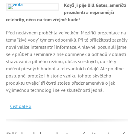
Když ji pije Bill Gates, američtí
prezidenti a nejznámější
celebrity, něco na tom zřejmě bude!
Před nedávnem proběhla ve Velkém Meziříčí prezentace na
téma "živé vody" týmem odborníků. Při té příležitosti zazněly
nové velice interesantní informace. A hlavně, posunuli jsme
se v průběhu semináře z říše domněnek a odhadů v oblasti
stravování a pitného režimu, občas scestných, do sféry
měření přesných hodnot a relevantních údajů. Ale pojďme
postupně, protože i historie vzniku tohoto skvělého
produktu trvající tři čtvrti století předznamenává o jak
výjimečnou technologii se ve skutečnosti jedná.
Číst dále »