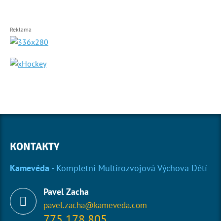
Reklama
KONTAKTY
Kamevéda
- Kompletní Multirozvojová Výchova Dětí
Pavel Zacha
pavel.zacha@kameveda.com
775 178 805