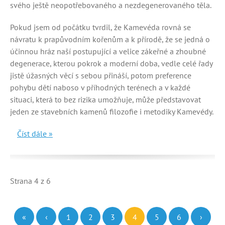
svého ještě neopotřebovaného a nezdegenerovaného těla.
Pokud jsem od počátku tvrdil, že Kamevéda rovná se
návratu k prapůvodním kořenům a k přírodě, že se jedná o
účinnou hráz naší postupující a velice zákeřné a zhoubné
degenerace, kterou pokrok a moderní doba, vedle celé řady
jistě úžasných věcí s sebou přináší, potom preference
pohybu dětí naboso v příhodných terénech a v každé
situaci, která to bez rizika umožňuje, může představovat
jeden ze stavebních kamenů filozofie i metodiky Kamevédy.
Číst dále »
Strana 4 z 6
«
‹
1
2
3
4
5
6
›