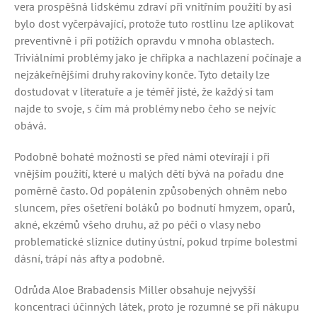
vera prospěšná lidskému zdraví při vnitřním použití by asi
bylo dost vyčerpávající, protože tuto rostlinu lze aplikovat
preventivně i při potížích opravdu v mnoha oblastech.
Triviálními problémy jako je chřipka a nachlazení počínaje a
nejzákeřnějšími druhy rakoviny konče. Tyto detaily lze
dostudovat v literatuře a je téměř jisté, že každý si tam
najde to svoje, s čím má problémy nebo čeho se nejvíc
obává.
Podobně bohaté možnosti se před námi otevírají i při
vnějším použití, které u malých dětí bývá na pořadu dne
poměrně často. Od popálenin způsobených ohněm nebo
sluncem, přes ošetření boláků po bodnutí hmyzem, oparů,
akné, ekzémů všeho druhu, až po péči o vlasy nebo
problematické sliznice dutiny ústní, pokud trpíme bolestmi
dásní, trápí nás afty a podobně.
Odrůda Aloe Brabadensis Miller obsahuje nejvyšší
koncentraci účinných látek, proto je rozumné se při nákupu