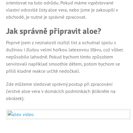
orientovat na tuto odrůdu. Pokud máme vypěstované
vlastní odrostlé listy aloe vera, nebo jsme je zakoupili v
obchodě, je nutné je správně zpracovat.
Jak správně připravit aloe?
Poprvé jsem z neznalosti rozřízl list a ochutnal spolu s
dužinou i žlutou velmi hořkou latexovou šťávu, což vůbec
nepůsobilo lahodně. Pokud bychom tímto způsobem
servírovali například smoothie dětem, potom bychom se
příliš kladné reakce určitě nedočkali.
Zde můžeme sledovat správný postup při zpracování
čerstvé aloe vera v domácích podmínkách (klikněte na
obrázek):