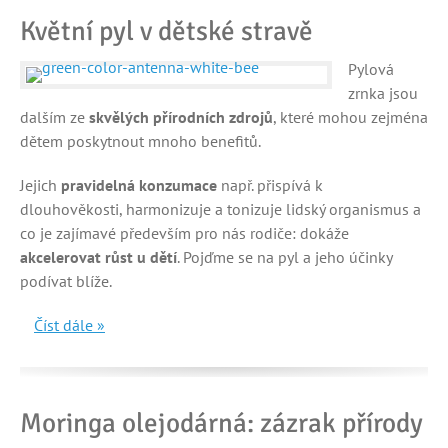
Květní pyl v dětské stravě
Pylová
zrnka jsou
dalším ze
skvělých přírodních zdrojů
, které mohou zejména
dětem poskytnout mnoho benefitů.
Jejich
pravidelná konzumace
např. přispívá k
dlouhověkosti, harmonizuje a tonizuje lidský organismus a
co je zajímavé především pro nás rodiče: dokáže
akcelerovat růst u dětí
. Pojďme se na pyl a jeho účinky
podívat blíže.
Číst dále »
Moringa olejodárná: zázrak přírody