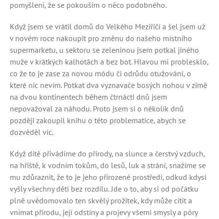
pomyšlení, že se pokouším o něco podobného.
Když jsem se vrátil domů do Velkého Meziříčí a šel jsem už
v novém roce nakoupit pro změnu do našeho místního
supermarketu, u sektoru se zeleninou jsem potkal jiného
muže v krátkých kalhotách a bez bot. Hlavou mi problesklo,
co že to je zase za novou módu či odrůdu otužování, o
které nic nevím. Potkat dva vyznavače bosých nohou v zimě
na dvou kontinentech během čtrnácti dnů jsem
nepovažoval za náhodu. Proto jsem si o několik dnů
později zakoupil knihu o této problematice, abych se
dozvěděl víc.
Když dítě přivádíme do přírody, na slunce a čerstvý vzduch,
na hřiště, k vodním tokům, do lesů, luk a strání, snažíme se
mu zdůraznit, že to je jeho přirozené prostředí, odkud kdysi
vyšly všechny děti bez rozdílu. Jde o to, aby si od počátku
plně uvědomovalo ten skvělý prožitek, kdy může cítit a
vnímat přírodu, její odstíny a projevy všemi smysly a póry