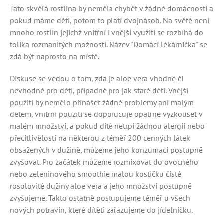
Tato skvělá rostlina by neměla chybět v žádné domácnosti a
pokud máme děti, potom to platí dvojnásob. Na světě není
mnoho rostlin jejichž vnitřní i vnější využití se rozbíhá do
tolika rozmanitých možností. Název "Domácí lékárnička" se
zdá být naprosto na místě.
Diskuse se vedou o tom, zda je aloe vera vhodné či
nevhodné pro děti, případně pro jak staré děti. Vnější
použití by nemělo přinášet žádné problémy ani malým
dětem, vnitřní použití se doporučuje opatrně vyzkoušet v
malém množství, a pokud dítě netrpí žádnou alergií nebo
přecitlivělostí na některou z téměř 200 cenných látek
obsažených v dužině, můžeme jeho konzumaci postupně
zvyšovat. Pro začátek můžeme rozmixovat do ovocného
nebo zeleninového smoothie malou kostičku čisté
rosolovité dužiny aloe vera a jeho množství postupně
zvyšujeme. Takto ostatně postupujeme téměř u všech
nových potravin, které dítěti zařazujeme do jídelníčku.