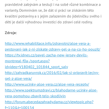
pravidelně zabývám a testuji i na sobě různé kombinace a
varianty. Domnívám se, že dát si práci se získáním této
kvalitní potraviny a s jejím zařazením do jídelníčku svého i
dětí je další výhodnou investicí do zdraví celé rodiny.
Zdroje:
http://www.rehabilitace.info/zdravotni/aloe-vera-a-
pestovani-jak-z-ni-ziskate-zdravy-gel-a-na-co-ho-pouzit/
https://tv.idnes.cz/pavel-zacha-new-jersey-devils-
montrreal-f0a-/sport.aspx?
idvideo=V180402_101844_sport_salv
http://zahradkaruvrok.cz/2016/02/jak-si-pripravit-lecivy-
gel-z-aloe-vera/
http://www.ucinky-aloe-vera.cz/aloe-vera-recepty/
http://www.spektrumzdravi.cz/blahodarne-ucinky-aloe-
vera-pomohou-zbavit-telo-skodlivin
http://forum.abecedazahrady.dama.cz/viewtopic.php?
f=110&t=100154