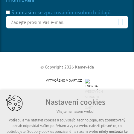
Souhlasím se
zpracováním osobních údajů
.
© Copyright 2026 Kamevéda
VYTVOŘENO V XART.CZ
Nastavení cookies
Vítejte na našem webu!
Potřebujeme nastavit cookies a související technologie, aby zobrazovaný
obsah odpovídal vašim potřebám a vy na webu nalezli přesně to, co
potřebujete. Soubory cookies používané na našem webu
nikdy neslouží ke