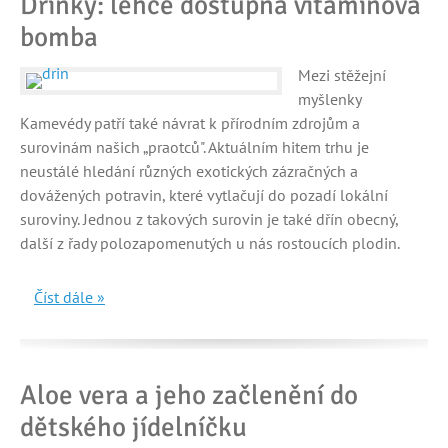
Dřínky: lehce dostupná vitaminová
bomba
Mezi stěžejní
myšlenky
Kamevédy patří také návrat k přírodním zdrojům a
surovinám našich „praotců". Aktuálním hitem trhu je
neustálé hledání různých exotických zázračných a
dovážených potravin, které vytlačují do pozadí lokální
suroviny. Jednou z takových surovin je také dřín obecný,
další z řady polozapomenutých u nás rostoucích plodin.
Číst dále »
Aloe vera a jeho začlenění do
dětského jídelníčku