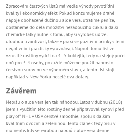
Zpracování čerstvých listů má vedle výhody prvotřídní
kvality i ekonomický efekt. Pokud konzumujeme drahé
nápoje obohacené dužinou aloe vera, utratíme peníze,
dostaneme do děla množství nežádoucího cukru a další
chemické látky nutné k tomu, aby si výrobek udržel
dlouhou trvanlivost, takže v praxi se pozitivní účinky s těmi
negativními prakticky vyrovnávají. Naproti tomu list ze
vzrostlé rostliny vydrží na 4–5 koktejlů, tedy na stejný počet
dnů pro 3-4 osoby, pokaždé můžeme použít naprosto
čerstvou surovinu ve výborném stavu, a tento list stojí
například v New Yorku necelé dva dolary.
Závěrem
Nepíšu o aloe vera jen tak náhodou. Letos v dubnu (2018)
jsem s využitím této rostliny denně připravoval synovi před
play off NHL v USA čerstvé smoothie, spolu s dalším
kvalitním ovocím a zeleninou. Tento článek tedy píšu v
momentě, kdy se výrobou nápojů z aloe vera denně