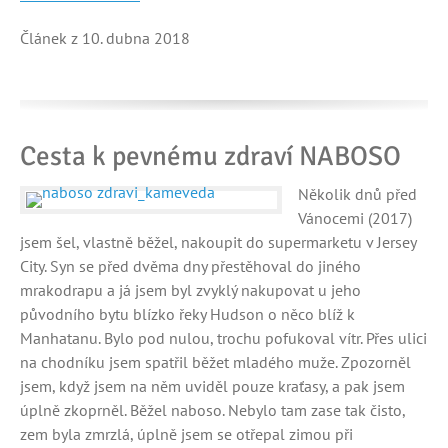
Článek z 10. dubna 2018
Cesta k pevnému zdraví NABOSO
Několik dnů před
Vánocemi (2017)
jsem šel, vlastně běžel, nakoupit do supermarketu v Jersey
City. Syn se před dvěma dny přestěhoval do jiného
mrakodrapu a já jsem byl zvyklý nakupovat u jeho
původního bytu blízko řeky Hudson o něco blíž k
Manhatanu. Bylo pod nulou, trochu pofukoval vítr. Přes ulici
na chodníku jsem spatřil běžet mladého muže. Zpozorněl
jsem, když jsem na něm uviděl pouze kraťasy, a pak jsem
úplně zkoprněl. Běžel naboso. Nebylo tam zase tak čisto,
zem byla zmrzlá, úplně jsem se otřepal zimou při