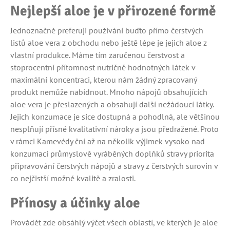
Nejlepší aloe je v přirozené formě
Jednoznačně preferuji používání buďto přímo čerstvých
listů aloe vera z obchodu nebo ještě lépe je jejich aloe z
vlastní produkce. Máme tím zaručenou čerstvost a
stoprocentní přítomnost nutričně hodnotných látek v
maximální koncentraci, kterou nám žádný zpracovaný
produkt nemůže nabídnout. Mnoho nápojů obsahujících
aloe vera je přeslazených a obsahují další nežádoucí látky.
Jejich konzumace je sice dostupná a pohodlná, ale většinou
nesplňují přísné kvalitativní nároky a jsou předražené. Proto
v rámci Kamevédy ční až na několik výjimek vysoko nad
konzumací průmyslově vyráběných doplňků stravy priorita
připravování čerstvých nápojů a stravy z čerstvých surovin v
co nejčistší možné kvalitě a zralosti.
Přínosy a účinky aloe
Provádět zde obsáhlý výčet všech oblastí, ve kterých je aloe