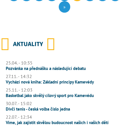
»
AKTUALITY
25.04. - 10:35
Pozvánka na přednášku a následující debatu
27.11. - 14:32
Vychází nová kniha: Základní principy Kamevédy
25.11. - 12:03
Basketbal jako skvělý cílový sport pro Kamevédu
30.07. - 15:02
Dívčí tenis - česká volba číslo jedna
22.07. - 12:34
Víme, jak zajistit skvělou budoucnost našich i vašich dětí