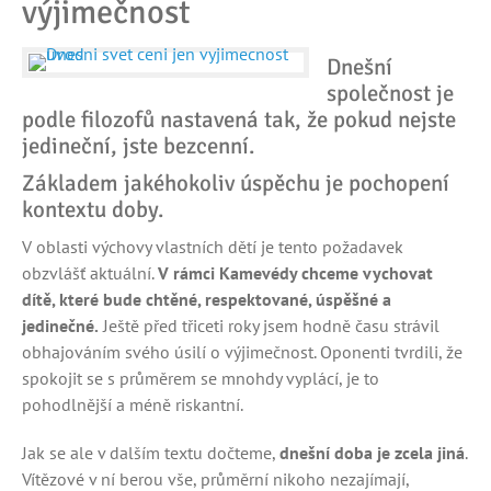
výjimečnost
Dnešní
společnost je
podle filozofů nastavená tak, že pokud nejste
jedineční, jste bezcenní.
Základem jakéhokoliv úspěchu je pochopení
kontextu doby.
V oblasti výchovy vlastních dětí je tento požadavek
obzvlášť aktuální.
V rámci Kamevédy chceme vychovat
dítě, které bude chtěné, respektované, úspěšné a
jedinečné.
Ještě před třiceti roky jsem hodně času strávil
obhajováním svého úsilí o výjimečnost. Oponenti tvrdili, že
spokojit se s průměrem se mnohdy vyplácí, je to
pohodlnější a méně riskantní.
Jak se ale v dalším textu dočteme,
dnešní doba je zcela jiná
.
Vítězové v ní berou vše, průměrní nikoho nezajímají,