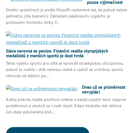
pouze výjimečnost
Dnešní společnost je podle filozofů nastavená tak, že pokud nejste
jedineční, jste bezcenní. Základem jakéhokoliv úspěchu je
pochopení kontextu doby. V…
Sláva nerovná se peníze. Finanční realita olympijských
medailistů z menších sportů je dost tvrdá
Téma výběru sportu pro dítě je vpravdě strategickou disciplínou,
pokud to rodiče i dítě vezmou vážně a vydrží se určitému sportu
věnovat od dětství po…
Dnes už se průměrnost
nevyplácí
Každý pokrok, každá pozitivní změna a každý úspěch musí nejprve
proběhnout a ukotvit se v naší mysli. Kdesi hluboko má většina
lidí stále zakořeněný kód…