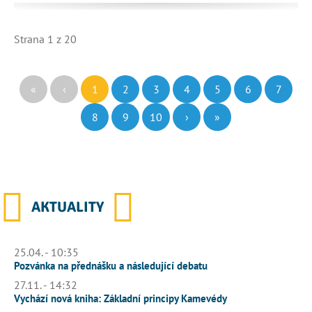
Strana 1 z 20
«
‹
1
2
3
4
5
6
7
8
9
10
›
»
AKTUALITY
25.04. - 10:35
Pozvánka na přednášku a následující debatu
27.11. - 14:32
Vychází nová kniha: Základní principy Kamevédy