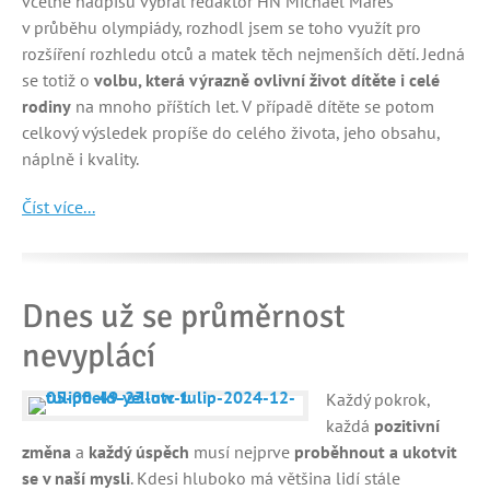
včetně nadpisu vybral redaktor HN Michael Mareš
v průběhu olympiády, rozhodl jsem se toho využít pro
rozšíření rozhledu otců a matek těch nejmenších dětí. Jedná
se totiž o
volbu, která výrazně ovlivní život dítěte i celé
rodiny
na mnoho příštích let. V případě dítěte se potom
celkový výsledek propíše do celého života, jeho obsahu,
náplně i kvality.
Číst více...
Dnes už se průměrnost
nevyplácí
Každý pokrok,
každá
pozitivní
změna
a
každý úspěch
musí nejprve
proběhnout a ukotvit
se v naší mysli
. Kdesi hluboko má většina lidí stále