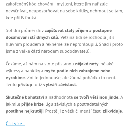
zakořeněný kód chování i myšlení, které jim nařizuje
nevyčnívat, neupozorňovat na sebe kritiky, nehrnout se tam,
kde příliš fouká.
Solidní průměr dřív
zajišťoval stálý příjem a postupné
dosahování střídmých cílů.
Většina lidí se rozhodla jít s
hlavním proudem a řekněme, že neprohloupili. Snad i proto
jsme z velké části národem subdodavatelů.
Čekáme, až nám na stole přistanou
nějaké noty
, nějaké
výkresy a nabídky a
my to podle nich zahrajeme nebo
vyrobíme.
Zní to jednoduše, ale žádná pohádka to není.
Tento
přístup
totiž
vytváří závislost
.
Skutečné bohatství
a nadhodnota
se tvoří většinou jinde.
A
jakmile
přijde krize
, ligu závislých a postradatelných
postihne nejkrutěji
. Prostě ji z větší či menší části
zlikviduje
.
Číst více...