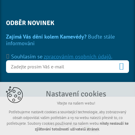
ODBĚR NOVINEK
Zajímá Vás dění kolem Kamevédy?
Buďte stále
informováni
Souhlasím se
zpracováním osobních údajů
.
Nastavení cookies
Vítejte na našem webu!
© Copyright 2026 Kamevéda
Potřebujeme nastavit cookies a související technologie, aby zobrazovaný
obsah odpovídal vašim potřebám a vy na webu nalezli přesně to, co
potřebujete. Soubory cookies používané na našem webu
nikdy neslouží ke
VYTVOŘENO V XART.CZ
zjišťování totožnosti uživatelů stránek
.