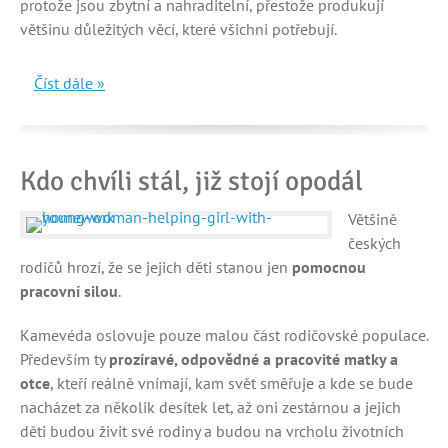
protože jsou zbytní a nahraditelní, přestože produkují
většinu důležitých věcí, které všichni potřebují.
Číst dále »
Kdo chvíli stál, již stojí opodál
Většině
českých
rodičů hrozí, že se jejich děti stanou jen
pomocnou
pracovní silou
.
Kamevéda oslovuje pouze malou část rodičovské populace.
Především ty
prozíravé, odpovědné a pracovité matky a
otce
, kteří reálně vnímají, kam svět směřuje a kde se bude
nacházet za několik desítek let, až oni zestárnou a jejich
děti budou živit své rodiny a budou na vrcholu životních