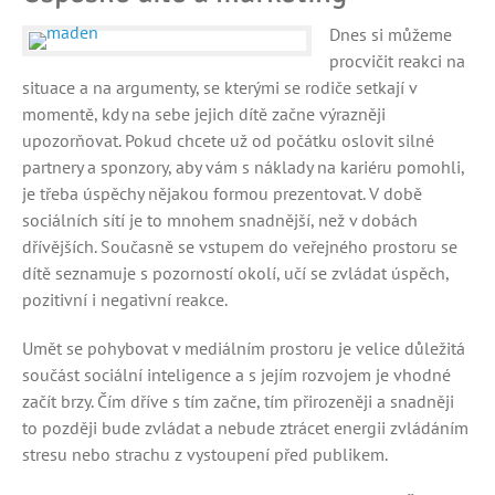
Dnes si můžeme
procvičit reakci na
situace a na argumenty, se kterými se rodiče setkají v
momentě, kdy na sebe jejich dítě začne výrazněji
upozorňovat. Pokud chcete už od počátku oslovit silné
partnery a sponzory, aby vám s náklady na kariéru pomohli,
je třeba úspěchy nějakou formou prezentovat. V době
sociálních sítí je to mnohem snadnější, než v dobách
dřívějších. Současně se vstupem do veřejného prostoru se
dítě seznamuje s pozorností okolí, učí se zvládat úspěch,
pozitivní i negativní reakce.
Umět se pohybovat v mediálním prostoru je velice důležitá
součást sociální inteligence a s jejím rozvojem je vhodné
začít brzy. Čím dříve s tím začne, tím přirozeněji a snadněji
to později bude zvládat a nebude ztrácet energii zvládáním
stresu nebo strachu z vystoupení před publikem.