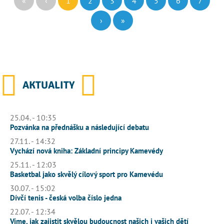
«
‹
1
2
3
4
5
6
7
›
»
AKTUALITY
25.04. - 10:35
Pozvánka na přednášku a následující debatu
27.11. - 14:32
Vychází nová kniha: Základní principy Kamevédy
25.11. - 12:03
Basketbal jako skvělý cílový sport pro Kamevédu
30.07. - 15:02
Dívčí tenis - česká volba číslo jedna
22.07. - 12:34
Víme, jak zajistit skvělou budoucnost našich i vašich dětí