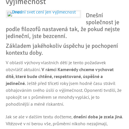
výjimečnost
Dnešní
společnost je
podle filozofů nastavená tak, že pokud nejste
jedineční, jste bezcenní.
Základem jakéhokoliv úspěchu je pochopení
kontextu doby.
V oblasti výchovy vlastních dětí je tento požadavek
obzvlášť aktuální.
V rámci Kamevédy chceme vychovat
dítě, které bude chtěné, respektované, úspěšné a
jedinečné.
Ještě před třiceti roky jsem hodně času strávil
obhajováním svého úsilí o výjimečnost. Oponenti tvrdili, že
spokojit se s průměrem se mnohdy vyplácí, je to
pohodlnější a méně riskantní.
Jak se ale v dalším textu dočteme,
dnešní doba je zcela jiná
.
Vítězové v ní berou vše, průměrní nikoho nezajímají,