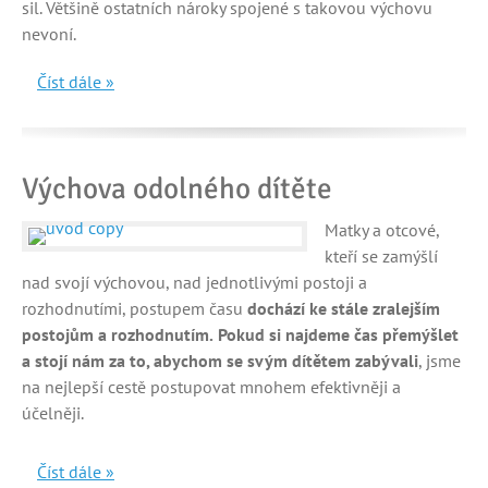
sil. Většině ostatních nároky spojené s takovou výchovu
nevoní.
Číst dále »
Výchova odolného dítěte
Matky a otcové,
kteří se zamýšlí
nad svojí výchovou, nad jednotlivými postoji a
rozhodnutími, postupem času
dochází ke stále zralejším
postojům a rozhodnutím.
Pokud si najdeme čas přemýšlet
a stojí nám za to, abychom se svým dítětem zabývali
, jsme
na nejlepší cestě postupovat mnohem efektivněji a
účelněji.
Číst dále »