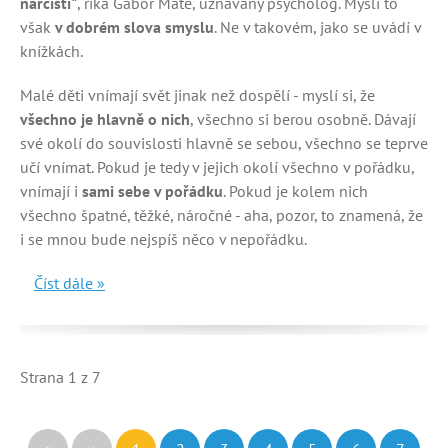
narcisti"
, říká Gabor Maté, uznávaný psycholog. Myslí to
však
v dobrém slova smyslu
. Ne v takovém, jako se uvádí v
knížkách.
Malé děti vnímají svět jinak než dospělí - myslí si, že
všechno je hlavně o nich
, všechno si berou osobně. Dávají
své okolí do souvislosti hlavně se sebou, všechno se teprve
učí vnímat. Pokud je tedy v jejich okolí všechno v pořádku,
vnímají i
sami sebe v pořádku
. Pokud je kolem nich
všechno špatné, těžké, náročné - aha, pozor, to znamená, že
i se mnou bude nejspíš něco v nepořádku.
Číst dále »
Strana 1 z 7