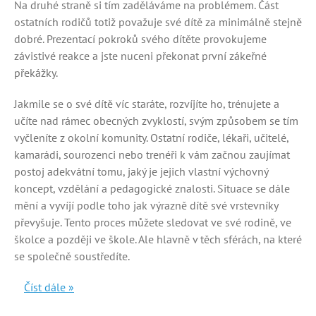
Na druhé straně si tím zaděláváme na problémem. Část
ostatních rodičů totiž považuje své dítě za minimálně stejně
dobré. Prezentací pokroků svého dítěte provokujeme
závistivé reakce a jste nuceni překonat první zákeřné
překážky.
Jakmile se o své dítě víc staráte, rozvíjíte ho, trénujete a
učíte nad rámec obecných zvyklostí, svým způsobem se tím
vyčleníte z okolní komunity. Ostatní rodiče, lékaři, učitelé,
kamarádi, sourozenci nebo trenéři k vám začnou zaujímat
postoj adekvátní tomu, jaký je jejich vlastní výchovný
koncept, vzdělání a pedagogické znalosti. Situace se dále
mění a vyvíjí podle toho jak výrazně dítě své vrstevníky
převyšuje. Tento proces můžete sledovat ve své rodině, ve
školce a později ve škole. Ale hlavně v těch sférách, na které
se společně soustředíte.
Číst dále »