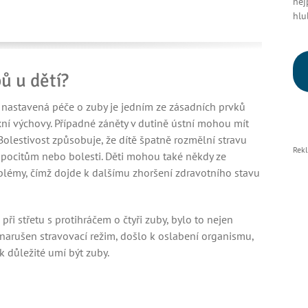
nej
hlu
ů u dětí?
nastavená péče o zuby je jedním ze zásadních prvků
í výchovy. Případné záněty v dutině ústní mohou mít
Bolestivost způsobuje, že dítě špatně rozmělní stravu
Rek
 pocitům nebo bolesti. Děti mohou také někdy ze
blémy, čímž dojde k dalšímu zhoršení zdravotního stavu
ři střetu s protihráčem o čtyři zuby, bylo to nejen
 narušen stravovací režim, došlo k oslabení organismu,
 důležité umí být zuby.