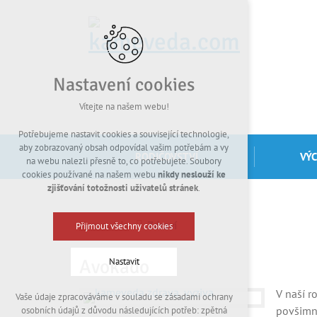
Nastavení cookies
Vítejte na našem webu!
Potřebujeme nastavit cookies a související technologie,
aby zobrazovaný obsah odpovídal vašim potřebám a vy
RODIČOVSTVÍ
VÝ
na webu nalezli přesně to, co potřebujete. Soubory
cookies používané na našem webu
nikdy neslouží ke
zjišťování totožnosti uživatelů stránek
.
Kamevéda
Zdraví
Přijmout všechny cookies
Avokádo
Nastavit
V naší r
Vaše údaje zpracováváme v souladu se zásadami ochrany
Technická cookies
povšimnu
osobních údajů z důvodu následujících potřeb: zpětná