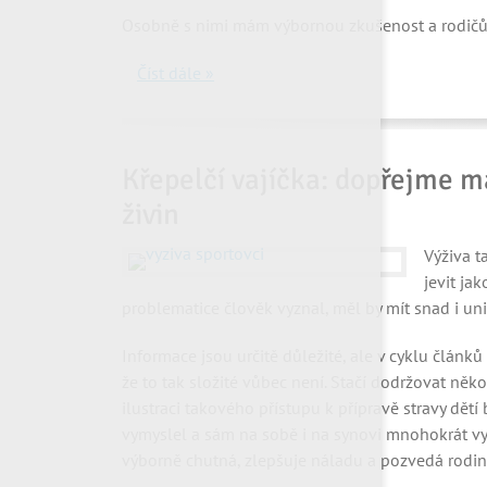
Osobně s nimi mám výbornou zkušenost a rodič
Číst dále »
Křepelčí vajíčka: dopřejme 
živin
Výživa 
jevit jak
problematice člověk vyznal, měl by mít snad i univ
Informace jsou určitě důležité, ale v cyklu článků
že to tak složité vůbec není. Stačí dodržovat něk
ilustraci takového přístupu k přípravě stravy dětí 
vymyslel a sám na sobě i na synovi mnohokrát vyz
výborně chutná, zlepšuje náladu a pozvedá rodin