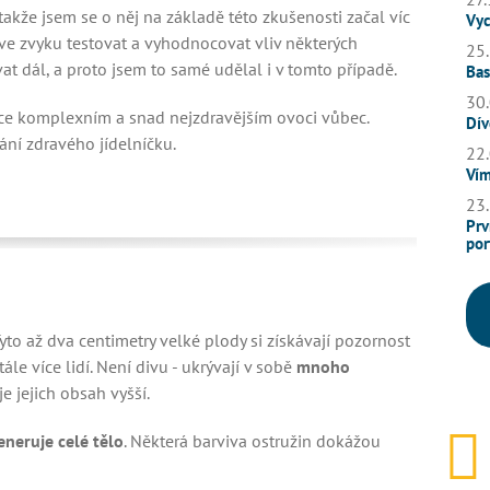
akže jsem se o něj na základě této zkušenosti začal víc
Vyc
e zvyku testovat a vyhodnocovat vliv některých
25.
t dál, a proto jsem to samé udělal i v tomto případě.
Bas
30.
lice komplexním a snad nejzdravějším ovoci vůbec.
Dív
ání zdravého jídelníčku.
22.
Vím
23.
Prv
por
yto až dva centimetry velké plody si získávají pozornost
tále více lidí. Není divu - ukrývají v sobě
mnoho
 je jejich obsah vyšší.
eneruje celé tělo
. Některá barviva ostružin dokážou