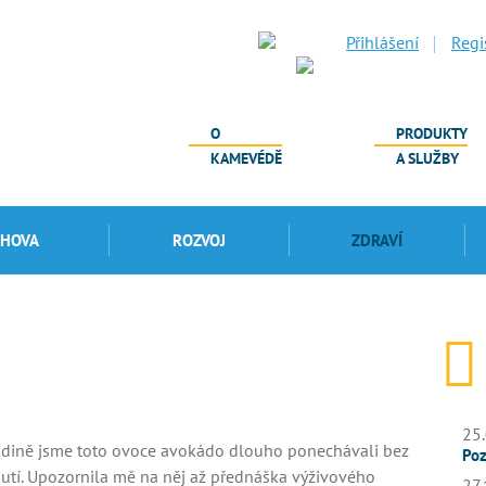
Přihlášení
Regi
O
PRODUKTY
KAMEVÉDĚ
A SLUŽBY
CHOVA
ROZVOJ
ZDRAVÍ
25.
odině jsme toto ovoce avokádo dlouho ponechávali bez
Poz
tí. Upozornila mě na něj až přednáška výživového
27.