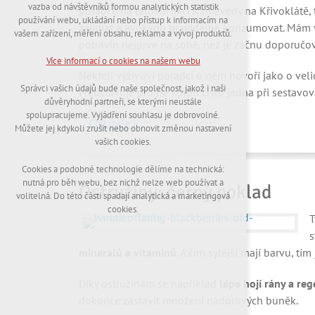
nutná pro provozování webu
vazba od návštěvníků formou analytických statistik
poradce na letošní akci Kamevédy na Křivoklátě, t
udržení kontextu stránek (session): případná
používání webu, ukládání nebo přístup k informacím na
zajímat a avokádo pravidelně konzumovat. Mám v
přihlášení, volby jazyka, apod.
vašem zařízení, měření obsahu, reklama a vývoj produktů.
potravin nejprve na sobě, než je začnu doporučova
Volitelná cookies
Více informací o cookies na našem webu
analytická pro anonymizované vyhodnocení
Někteří výživoví poradci o něm hovoří jako o ve
návštěvnosti
Správci vašich údajů bude naše společnost, jakož i naši
Představuje pro ně volbu číslo jedna při sestavov
marketingová cookies (Google,Hotjar)
důvěryhodní partneři, se kterými neustále
spolupracujeme. Vyjádření souhlasu je dobrovolné.
Číst dále »
Více informací o cookies na našem webu
Můžete jej kdykoli zrušit nebo obnovit změnou nastavení
vašich cookies.
Cookies a podobné technologie dělíme na technická:
Přijmout všechny cookies
nutná pro běh webu, bez nichž nelze web používat a
Ostružiny: černý poklad
volitelná. Do této části spadají analytická a marketingová
Odmítnout vše
cookies.
T
s
minerálů a vitaminů
. A čím sytější mají barvu, tím
Díky ostružinám se například
lépe hojí rány a reg
dokonce zastavit množení nádorových buněk.