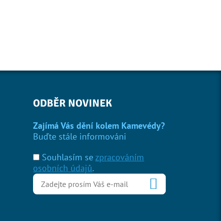
ODBĚR NOVINEK
Zajímá Vás dění kolem Kamevédy?
Buďte stále informováni
Souhlasím se
zpracováním
osobních údajů
.