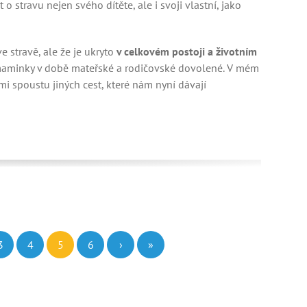
 o stravu nejen svého dítěte, ale i svoji vlastní, jako
e stravě, ale že je ukryto
v celkovém postoji a životním
m maminky v době mateřské a rodičovské dovolené. V mém
mi spoustu jiných cest, které nám nyní dávají
3
4
5
6
›
»