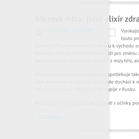
Březová míza: jarní elixír zdr
Vynikají
touto pr
pomíjený. Přitom v zemích od severu k východu s
Kanadě a USA se míza ve velkém těží pro změnu z 
Ten lze stejným způsobem vyrobit i z mízy bříz, 
Hodně březové mízy se každé jaro spotřebuje tak
však momentálně startuje v Číně, kde dochází k r
množství březové mízy každý rok vypije v Rusku.
Níže bych Vám rád předal zkušenosti s účinky, po
Číst dále »