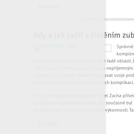
Číst dále »
Kdy a jak začít s čistěním zub
Správně 
komplexn
dalekosáhlý negativní dopad v celé řadě oblastí. 
nebo jí pozře méně, aby se vyhnulo nepříjemným
strachu před zubním lékařem zatajovat svoje pro
a znásobení nežádoucích druhotných komplikací.
Když v minulém roce hokejista Pavel Zacha přišel p
bolestivé a nepříjemné zranění, ale současně byl
úbytku váhy a následnému snížení výkonnosti. Tak
Číst dále »