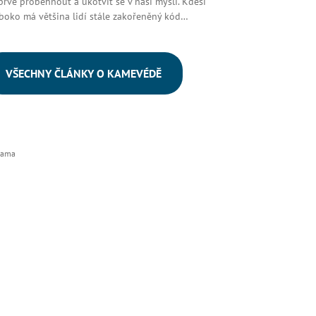
prve proběhnout a ukotvit se v naší mysli. Kdesi
boko má většina lidí stále zakořeněný kód…
VŠECHNY ČLÁNKY O KAMEVÉDĚ
lama