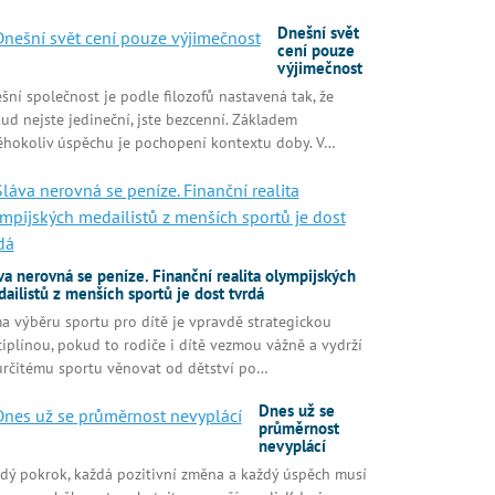
Dnešní svět
cení pouze
výjimečnost
šní společnost je podle filozofů nastavená tak, že
ud nejste jedineční, jste bezcenní. Základem
éhokoliv úspěchu je pochopení kontextu doby. V…
va nerovná se peníze. Finanční realita olympijských
ailistů z menších sportů je dost tvrdá
a výběru sportu pro dítě je vpravdě strategickou
ciplínou, pokud to rodiče i dítě vezmou vážně a vydrží
určitému sportu věnovat od dětství po…
Dnes už se
průměrnost
nevyplácí
dý pokrok, každá pozitivní změna a každý úspěch musí