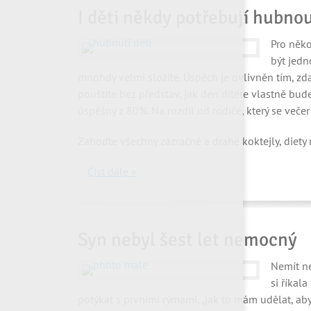
I děti někdy potřebují hubnou
Pro něko
být jedn
mnohdy velmi složité. Úspěch je ovlivněn tím, z
pouštíte bez představ, jak den dítěte vlastně bud
úspěšný z 80%. Na rozdíl od rodiče, který se veče
Zahoďte všechny zázračné a drahé koktejly, diet
Číst dále »
Syn nebyl šest let nemocný
Nemít ne
si říkal
potýkat s prvními rýmami, „jak to mám udělat, aby