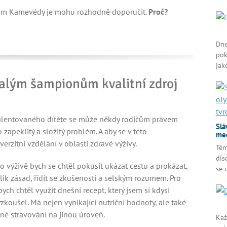
ům Kamevédy je mohu rozhodně doporučit.
Proč?
Dne
pok
jak
malým šampionům kvalitní zdroj
talentovaného dítěte se může někdy rodičům právem
Slá
o zapeklitý a složitý problém. A aby se v této
med
erzitní vzdělání v oblasti zdravé výživy.
Tém
dis
 o výživě bych se chtěl pokusit ukázat cestu a prokázat,
se 
olik zásad, řídit se zkušeností a selským rozumem. Pro
bych chtěl využít dnešní recept, který jsem si kdysi
koušel. Má nejen vynikající nutriční hodnoty, ale také
né stravování na jinou úroveň.
Kaž