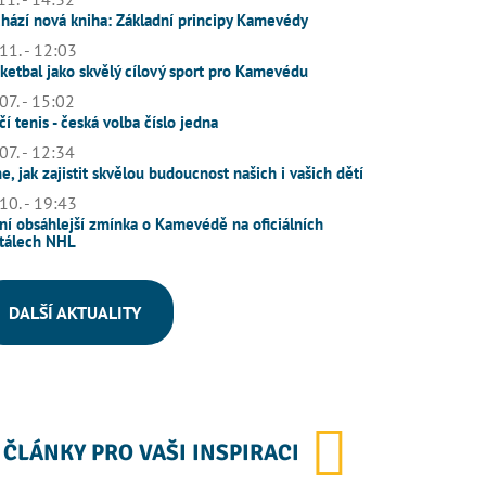
hází nová kniha: Základní principy Kamevédy
11. - 12:03
ketbal jako skvělý cílový sport pro Kamevédu
07. - 15:02
čí tenis - česká volba číslo jedna
07. - 12:34
e, jak zajistit skvělou budoucnost našich i vašich dětí
10. - 19:43
ní obsáhlejší zmínka o Kamevédě na oficiálních
tálech NHL
DALŠÍ AKTUALITY
ČLÁNKY PRO VAŠI INSPIRACI