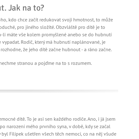
t. Jak na to?
ho, kdo chce začít redukovat svoji hmotnost, to může
oduché, pro jiného složité. Obzvláště pro dítě je to
da-li máte vše kolem promyšlené anebo se do hubnutí
e vypadat. Rodič, který má hubnutí naplánované, je
r rozhodne, že jeho dítě začne hubnout - a ráno začne.
y nechme stranou a pojďme na to s rozumem.
mocné dítě. To je asi sen každého rodiče. Ano, i já jsem
a po narození mého prvního syna, v době, kdy se začal
 byl Filípek ušetřen všech těch nemocí, co na něj všude