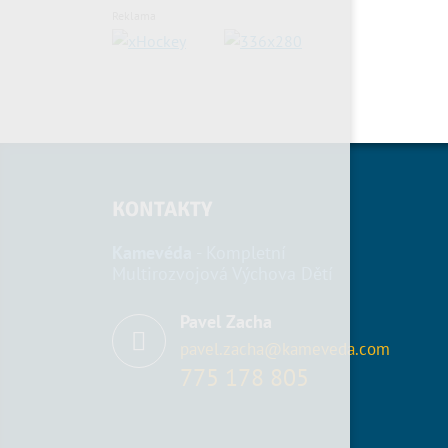
Reklama
KONTAKTY
Kamevéda
- Kompletní
Multirozvojová Výchova Dětí
Pavel Zacha
pavel.zacha@kameveda.com
775 178 805