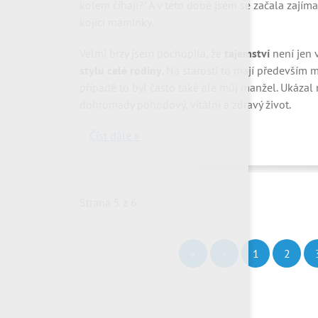
kolem číhají?" A v této době jsem se začala zajímat
kojící maminky.
Velmi brzy jsem pochopila, že
tajemství
není jen v
stylu celé rodiny
. Na starosti to mají předevší
případě to byl často také ale můj manžel. Ukázal 
dohromady pohodový, vitální a zdravý život.
Číst dále »
Strana 5 z 6
«
‹
1
2