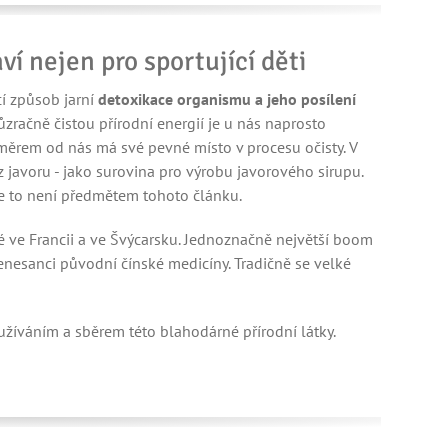
aví nejen pro sportující děti
cí způsob jarní
detoxikace organismu a jeho posílení
ůzračně čistou přírodní energií je u nás naprosto
měrem od nás má své pevné místo v procesu očisty. V
javoru - jako surovina pro výrobu javorového sirupu.
ale to není předmětem tohoto článku.
é ve Francii a ve Švýcarsku. Jednoznačně největší boom
enesanci původní čínské medicíny. Tradičně se velké
užíváním a sběrem této blahodárné přírodní látky.