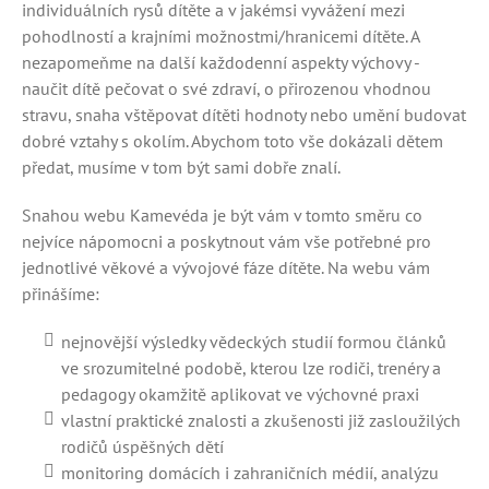
individuálních rysů dítěte a v jakémsi vyvážení mezi
pohodlností a krajními možnostmi/hranicemi dítěte. A
nezapomeňme na další každodenní aspekty výchovy -
naučit dítě pečovat o své zdraví, o přirozenou vhodnou
stravu, snaha vštěpovat dítěti hodnoty nebo umění budovat
dobré vztahy s okolím. Abychom toto vše dokázali dětem
předat, musíme v tom být sami dobře znalí.
Snahou webu Kamevéda je být vám v tomto směru co
nejvíce nápomocni a poskytnout vám vše potřebné pro
jednotlivé věkové a vývojové fáze dítěte. Na webu vám
přinášíme:
nejnovější výsledky vědeckých studií formou článků
ve srozumitelné podobě, kterou lze rodiči, trenéry a
pedagogy okamžitě aplikovat ve výchovné praxi
vlastní praktické znalosti a zkušenosti již zasloužilých
rodičů úspěšných dětí
monitoring domácích i zahraničních médií, analýzu