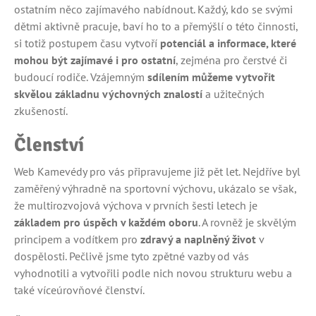
ostatním něco zajímavého nabídnout. Každý, kdo se svými
dětmi aktivně pracuje, baví ho to a přemýšlí o této činnosti,
si totiž postupem času vytvoří
potenciál a informace, které
mohou být zajímavé i pro ostatní
, zejména pro čerstvé či
budoucí rodiče. Vzájemným
sdílením můžeme vytvořit
skvělou základnu výchovných znalostí
a užitečných
zkušeností.
Členství
Web Kamevédy pro vás připravujeme již pět let. Nejdříve byl
zaměřený výhradně na sportovní výchovu, ukázalo se však,
že multirozvojová výchova v prvních šesti letech je
základem pro úspěch v každém oboru
. A rovněž je skvělým
principem a vodítkem pro
zdravý a naplněný život
v
dospělosti. Pečlivě jsme tyto zpětné vazby od vás
vyhodnotili a vytvořili podle nich novou strukturu webu a
také víceúrovňové členství.