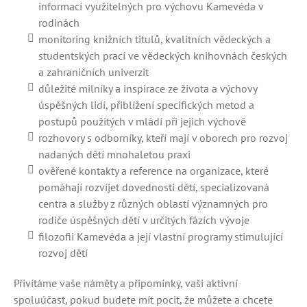
informací využitelných pro výchovu Kamevéda v
rodinách
monitoring knižních titulů, kvalitních vědeckých a
studentských prací ve vědeckých knihovnách českých
a zahraničních univerzit
důležité milníky a inspirace ze života a výchovy
úspěšných lidí, přiblížení specifických metod a
postupů použitých v mládí při jejich výchově
rozhovory s odborníky, kteří mají v oborech pro rozvoj
nadaných dětí mnohaletou praxi
ověřené kontakty a reference na organizace, které
pomáhají rozvíjet dovednosti dětí, specializovaná
centra a služby z různých oblastí významných pro
rodiče úspěšných dětí v určitých fázích vývoje
filozofii Kamevéda a její vlastní programy stimulující
rozvoj dětí
Přivítáme vaše náměty a připomínky, vaši aktivní
spoluúčast, pokud budete mít pocit, že můžete a chcete