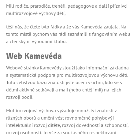
Milí rodiče, prarodiče, trenéři, pedagogové a další příznivci
multirozvojové výchovy dětí,
těší nás, že čtete tyto řádky a že vás Kamevéda zaujala. Na
tomto místě bychom vás rádi seznámili s fungováním webu
a členskými výhodami klubu.
Web Kamevéda
Webové stránky Kamevédy slouží jako informační základna
a systematická podpora pro multirozvojovou výchovu dětí.
Tuto celistvou bázu znalostí jistě ocení všichni, kdo se s
dětmi aktivně setkávají a mají (nebo chtějí mít) na jejich
rozvoji podíl.
Multirozvojová výchova vyžaduje množství znalostí z
různých oborů a umění vést rovnoměrně pohybový i
intelektuální rozvoj dítěte, rozvoj dovedností a schopností,
rozvoj osobnosti. To vše za současného respektování