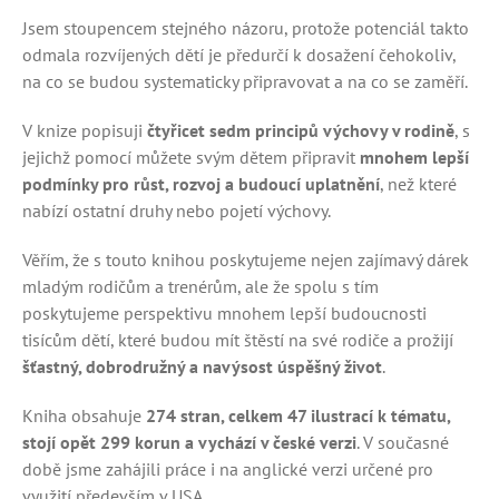
Jsem stoupencem stejného názoru, protože potenciál takto
odmala rozvíjených dětí je předurčí k dosažení čehokoliv,
na co se budou systematicky připravovat a na co se zaměří.
V knize popisuji
čtyřicet sedm principů výchovy v rodině
, s
jejichž pomocí můžete svým dětem připravit
mnohem lepší
podmínky pro růst, rozvoj a budoucí uplatnění
, než které
nabízí ostatní druhy nebo pojetí výchovy.
Věřím, že s touto knihou poskytujeme nejen zajímavý dárek
mladým rodičům a trenérům, ale že spolu s tím
poskytujeme perspektivu mnohem lepší budoucnosti
tisícům dětí, které budou mít štěstí na své rodiče a prožijí
šťastný, dobrodružný a navýsost úspěšný život
.
Kniha obsahuje
274 stran, celkem 47 ilustrací k tématu,
stojí opět 299 korun a vychází v české verzi
. V současné
době jsme zahájili práce i na anglické verzi určené pro
využití především v USA.