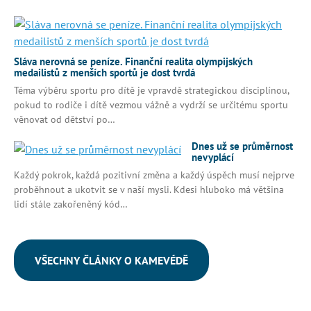
Sláva nerovná se peníze. Finanční realita olympijských
medailistů z menších sportů je dost tvrdá
Téma výběru sportu pro dítě je vpravdě strategickou disciplínou,
pokud to rodiče i dítě vezmou vážně a vydrží se určitému sportu
věnovat od dětství po…
Dnes už se průměrnost
nevyplácí
Každý pokrok, každá pozitivní změna a každý úspěch musí nejprve
proběhnout a ukotvit se v naší mysli. Kdesi hluboko má většina
lidí stále zakořeněný kód…
VŠECHNY ČLÁNKY O KAMEVÉDĚ