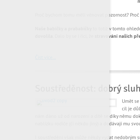
m
Proč bychom tomu měli věnovat pozornost? Proč je
Naše babičky a prababičky
to totiž v tomto ohle
dovolila
. Dalo by se i říci, že
stravování našich př
Číst více...
Soustředěnost: dobrý sluh
Umět se 
cíl je dů
nám dáno už od narození a dítě se díky němu dok
nablízku rodiče (či někdo jiný) a dodávají mu svou
I soustředění však může někdy vydat nedobrým s