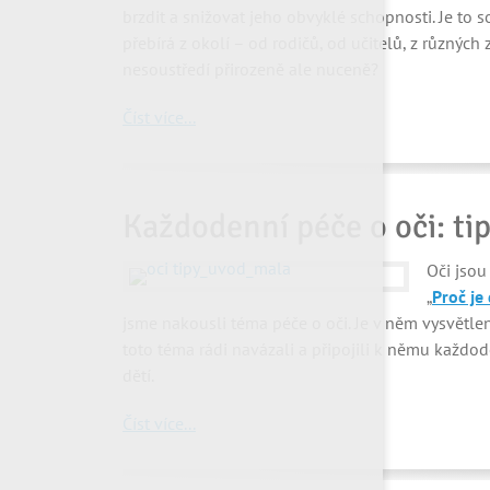
brzdit a snižovat jeho obvyklé schopnosti. Je to so
přebírá z okolí – od rodičů, od učitelů, z různýc
nesoustředí přirozeně ale nuceně?
Číst více...
Každodenní péče o oči: tip
Oči jsou
„
Proč je
jsme nakousli téma péče o oči. Je v něm vysvětle
toto téma rádi navázali a připojili k němu každode
dětí.
Číst více...