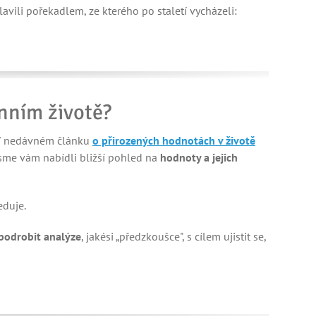
avili pořekadlem, ze kterého po staletí vycházeli:
nním životě?
 nedávném článku
o přirozených hodnotách v životě
sme vám nabídli bližší pohled na
hodnoty a jejich
eduje.
podrobit analýze
, jakési „předzkoušce", s cílem ujistit se,