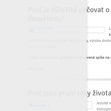
Proč je důležité pečovat o
dospělosti?
J
k
s počítačem a s různými dokumenty, výroba drobnýc
domácnost apod.
Lidské oko je však
přirozeně nastavené spíše na
Číst více...
Proč jsou první roky život
Jezuité 
biologie