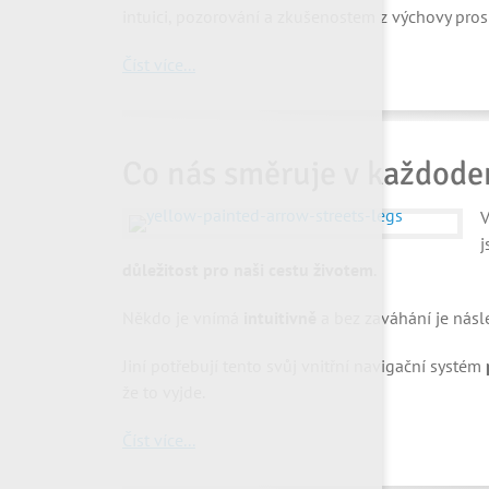
intuici, pozorování a zkušenostem z výchovy prosl
Číst více...
Co nás směruje v každode
V
j
důležitost pro naši cestu životem
.
Někdo je vnímá
intuitivně
a bez zaváhání je násl
Jiní potřebují tento svůj vnitřní navigační systém
že to vyjde.
Číst více...