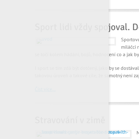
Sport lidi vždy spojoval. 
Sportovc
miláčci 
se točí kolem hádání, bojů, hodnocení co a jak by
I sport se tím zdá být dotčený, jako by se dostáv
takovou úroveň a takové cíle, že samotný není zaj
Číst více...
Stravování v zimě
N