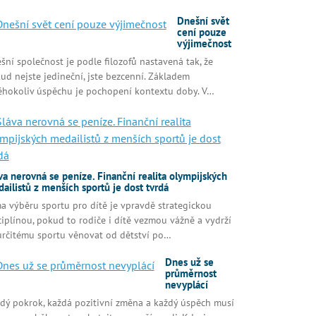
Dnešní svět
cení pouze
výjimečnost
šní společnost je podle filozofů nastavená tak, že
ud nejste jedineční, jste bezcenní. Základem
éhokoliv úspěchu je pochopení kontextu doby. V…
va nerovná se peníze. Finanční realita olympijských
ailistů z menších sportů je dost tvrdá
a výběru sportu pro dítě je vpravdě strategickou
ciplínou, pokud to rodiče i dítě vezmou vážně a vydrží
určitému sportu věnovat od dětství po…
Dnes už se
průměrnost
nevyplácí
dý pokrok, každá pozitivní změna a každý úspěch musí