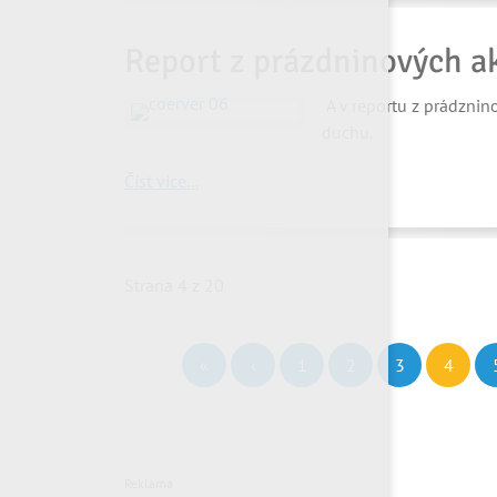
Report z prázdninových akcí
A v reportu z prádznin
duchu.
Číst více...
Strana 4 z 20
«
‹
1
2
3
4
Reklama