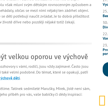
polu však mluví svým dětským rovnocenným způsobem a
Vyc
nehádaly, občas se mezi nimi nějaký ten zádrhel objeví.
25.
Bas
 se děti potřebují naučit zvládat. Je to dobrá příležitost
v životě dříve nebo později nějaké totiž čekají.
30.
Dív
22.
Vím
23.
Prv
por
ýt velkou oporou ve výchově
ozhovory s vámi, rodiči, jsou vždy zajímavé. Často jsou
i také velmi podobné. Do témat, které se opakují, patří
výchově dětí
.
líme. Tatínek sedmileté Marušky, Mirek, jistě není sám,
ho příběh pro vás, vaše babičky či dědy inspirací: