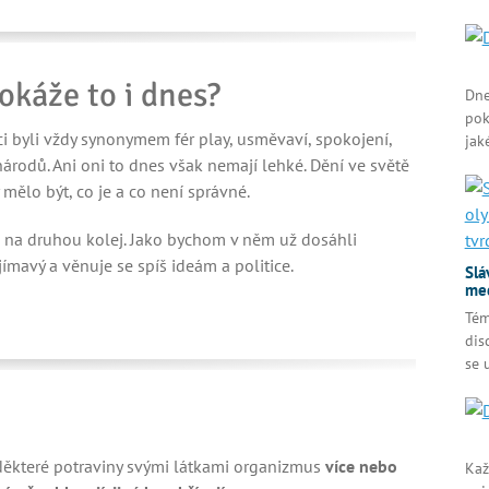
Dokáže to i dnes?
Dne
pok
i byli vždy synonymem fér play, usměvaví, spokojení,
jak
národů. Ani oni to dnes však nemají lehké. Dění ve světě
 mělo být, co je a co není správné.
al na druhou kolej. Jako bychom v něm už dosáhli
ímavý a věnuje se spíš ideám a politice.
Slá
med
Tém
dis
se 
ěkteré potraviny svými látkami organizmus
více nebo
Kaž