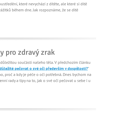
ustředění, které nevychází z dítěte, ale které si dítě
h zážitků během dne. Jak rozpoznáme, že se dítě
y pro zdravý zrak
 důležitou součástí našeho těla. V předchozím článku
 důležité pečovat o své oči především v dospělosti?
"
no, proč a kdy je péče o oči potřebná. Dnes bychom na
nní rady a tipy na to, jak o své oči pečovat u sebe i u