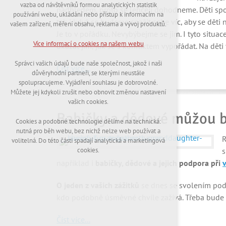
nutná pro provozování webu
vazba od návštěvníků formou analytických statistik
nadhledem, proto se lehčeji dohodneme. Děti s
udržení kontextu stránek (session): případná
používání webu, ukládání nebo přístup k informacím na
přihlášení, volby jazyka, apod.
tak i když se budeme snažit sebe víc, aby se děti 
vašem zařízení, měření obsahu, reklama a vývoj produktů.
Je to v pořádku. Nevybýbejme se jim. I tyto situace
Volitelná cookies
Více informací o cookies na našem webu
ukázat jim, jak se s konfliktem vypořádat. Na děti 
analytická pro anonymizované vyhodnocení
návštěvnosti
Správci vašich údajů bude naše společnost, jakož i naši
Číst více...
marketingová cookies (Google,Hotjar)
důvěryhodní partneři, se kterými neustále
spolupracujeme. Vyjádření souhlasu je dobrovolné.
Více informací o cookies na našem webu
Můžete jej kdykoli zrušit nebo obnovit změnou nastavení
vašich cookies.
Babičky a dědové můžou b
Cookies a podobné technologie dělíme na technická:
Přijmout všechny cookies
nutná pro běh webu, bez nichž nelze web používat a
R
volitelná. Do této části spadají analytická a marketingová
Odmítnout vše
s
cookies.
například i
babičky, dědové a jejich podpora při
O jeden z vašich zážitků
se dnes se svolením podě
kdo podobně úsměvné chvíle zažívá. Třeba bude je
Číst více...