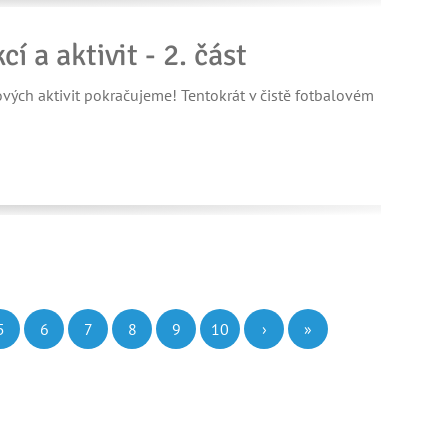
 a aktivit - 2. část
ových aktivit pokračujeme! Tentokrát v čistě fotbalovém
5
6
7
8
9
10
›
»