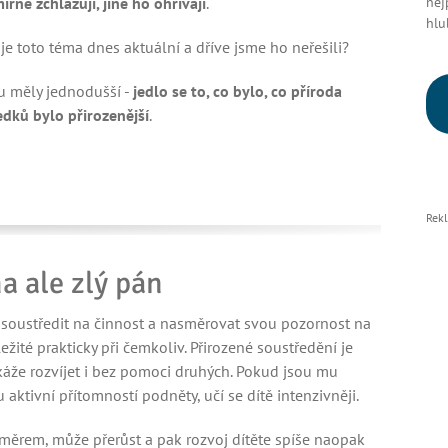
írně zchlazují, jiné ho ohřívají
.
nej
hlu
 toto téma dnes aktuální a dříve jsme ho neřešili?
du měly jednodušší -
jedlo se to, co bylo, co příroda
edků bylo přirozenější
.
Rek
a ale zlý pán
soustředit na činnost a nasměrovat svou pozornost na
ležité prakticky při čemkoliv. Přirozené soustředění je
áže rozvíjet i bez pomoci druhých. Pokud jsou mu
 aktivní přítomností podněty, učí se dítě intenzivněji.
měrem, může přerůst a pak rozvoj dítěte spíše naopak