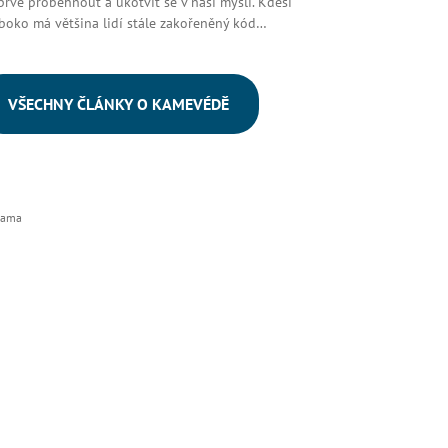
prve proběhnout a ukotvit se v naší mysli. Kdesi
boko má většina lidí stále zakořeněný kód…
VŠECHNY ČLÁNKY O KAMEVÉDĚ
lama