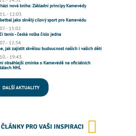
hází nová kniha: Základní principy Kamevédy
11. - 12:03
ketbal jako skvělý cílový sport pro Kamevédu
07. - 15:02
čí tenis - česká volba číslo jedna
07. - 12:34
e, jak zajistit skvělou budoucnost našich i vašich dětí
10. - 19:43
ní obsáhlejší zmínka o Kamevédě na oficiálních
tálech NHL
DALŠÍ AKTUALITY
ČLÁNKY PRO VAŠI INSPIRACI