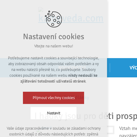
Nastavení cookies
Vítejte na našem webu!
Potřebujeme nastavit cookies a související technologie,
aby zobrazovaný obsah odpovídal vašim potřebám a vy
RODIČOVSTVÍ
VÝ
na webu nalezli přesně to, co potřebujete. Soubory
cookies používané na našem webu
nikdy neslouží ke
zjišťování totožnosti uživatelů stránek
.
Kamevéda
Další články
Přijmout všechny cookies
I hádky jsou pro děti pros
Nastavit
Vztah me
Vaše údaje zpracováváme v souladu se zásadami ochrany
Technická cookies
osobních údajů z důvodu následujících potřeb: zpětná
navzájem