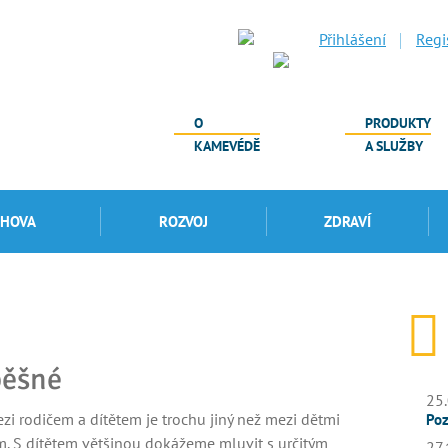
Přihlášení
Regi
O
PRODUKTY
KAMEVÉDĚ
A SLUŽBY
CHOVA
ROZVOJ
ZDRAVÍ
pěšné
25.
zi rodičem a dítětem je trochu jiný než mezi dětmi
Poz
. S dítětem většinou dokážeme mluvit s určitým
27.