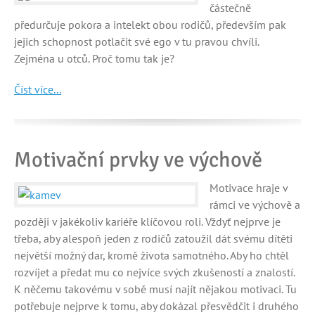
částečně
předurčuje pokora a intelekt obou rodičů, především pak
jejich schopnost potlačit své ego v tu pravou chvíli.
Zejména u otců. Proč tomu tak je?
Číst více...
Motivační prvky ve výchově
Motivace hraje v
rámci ve výchově a
později v jakékoliv kariéře klíčovou roli. Vždyť nejprve je
třeba, aby alespoň jeden z rodičů zatoužil dát svému dítěti
největší možný dar, kromě života samotného. Aby ho chtěl
rozvíjet a předat mu co nejvíce svých zkušeností a znalostí.
K něčemu takovému v sobě musí najít nějakou motivaci. Tu
potřebuje nejprve k tomu, aby dokázal přesvědčit i druhého