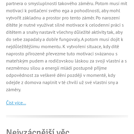
partnera o smysluplnosti takového záměru. Potom musí mít
motivaci k potlačení svého ega a pohodlnosti, aby mohl
vytvořit základnu a prostor pro tento záměr. Po narození
dítěte je nutné využívat silné motivace k celodenní práci s
dítětem a snahy nastavit všechny důležité aktivity tak, aby
do sebe zapadaly a dobře fungovaly. A potom musí dojít k
nejdůležitějšímu momentu. K vytvoření situace, kdy dítě
naprosto přirozeně převezme tuto motivaci svázanou s
mateřským pudem a rodičovskou láskou za svoji vlastní a s
nezměrnou silou a energií mládí postupně přijme
odpovědnost za veškeré dění později v momentě, kdy
odejde z domova naplnit v té chvíli už své vlastní sny a
záměry.
Číst více...
Nejvzácnější věc