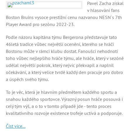
Pavel Zacha získal
v hlasování fans
Boston Bruins vysoce prestižní cenu nazvanou NESN´s 7th
Player Award pro sezónu 2022-23.
Podle názoru kapitána týmu Bergerona představuje tato
46letá tradice vůbec největší ocenění, kterého se hráči
Bostonu může v rámci klubu dostat. Fanoušci nehodnotí
toho vůbec nejlepšího hráče týmu, ale hráče, který v sezóně
udělal největší pokrok, který nejvíc překvapil a naplnil
očekávání, a který velice tvrdě každý den pracuje pro dobro
a úspěch svého týmu.
To je věc, která je hlavním předmětem každého sportu a
snahou každého sportovce. Výrazný posun hráče posouvá i
celý tým výš, a o to v tomto případě jde - tento proces
kvalitativního rozvoje existence trofeje uctívá a podporuje.
Číst více...