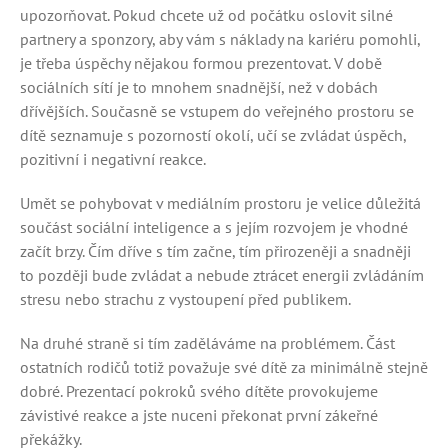
upozorňovat. Pokud chcete už od počátku oslovit silné
partnery a sponzory, aby vám s náklady na kariéru pomohli,
je třeba úspěchy nějakou formou prezentovat. V době
sociálních sítí je to mnohem snadnější, než v dobách
dřívějších. Současně se vstupem do veřejného prostoru se
dítě seznamuje s pozorností okolí, učí se zvládat úspěch,
pozitivní i negativní reakce.
Umět se pohybovat v mediálním prostoru je velice důležitá
součást sociální inteligence a s jejím rozvojem je vhodné
začít brzy. Čím dříve s tím začne, tím přirozeněji a snadněji
to později bude zvládat a nebude ztrácet energii zvládáním
stresu nebo strachu z vystoupení před publikem.
Na druhé straně si tím zaděláváme na problémem. Část
ostatních rodičů totiž považuje své dítě za minimálně stejně
dobré. Prezentací pokroků svého dítěte provokujeme
závistivé reakce a jste nuceni překonat první zákeřné
překážky.