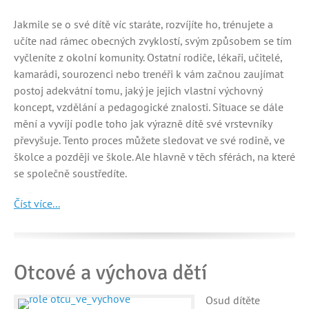
Jakmile se o své dítě víc staráte, rozvíjíte ho, trénujete a
učíte nad rámec obecných zvyklostí, svým způsobem se tím
vyčleníte z okolní komunity. Ostatní rodiče, lékaři, učitelé,
kamarádi, sourozenci nebo trenéři k vám začnou zaujímat
postoj adekvátní tomu, jaký je jejich vlastní výchovný
koncept, vzdělání a pedagogické znalosti. Situace se dále
mění a vyvíjí podle toho jak výrazně dítě své vrstevníky
převyšuje. Tento proces můžete sledovat ve své rodině, ve
školce a později ve škole. Ale hlavně v těch sférách, na které
se společně soustředíte.
Číst více...
Otcové a výchova dětí
Osud dítěte