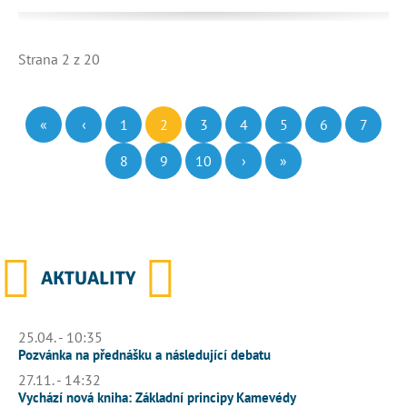
Strana 2 z 20
«
‹
1
2
3
4
5
6
7
8
9
10
›
»
AKTUALITY
25.04. - 10:35
Pozvánka na přednášku a následující debatu
27.11. - 14:32
Vychází nová kniha: Základní principy Kamevédy