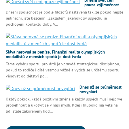
Dnešní svět cení
pouze výjimečnost
Dnešní společnost je podle filozofů nastavená tak, že pokud nejste
jedineční, jste bezcenní. Základem jakéhokoliv úspěchu je
pochopení kontextu doby. V…
Sláva nerovná se peníze. Finanční realita olympijských
medailistů z menších sportů je dost tvrdá
Téma výběru sportu pro dítě je vpravdě strategickou disciplínou,
pokud to rodiče i dítě vezmou vážně a vydrží se určitému sportu
věnovat od dětství po…
Dnes už se průměrnost
nevyplácí
Každý pokrok, každá pozitivní změna a každý úspěch musí nejprve
proběhnout a ukotvit se v naší mysli. Kdesi hluboko má většina
lidí stále zakořeněný kód…