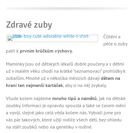
Zdravé zuby
Čištění a
péče o zuby
patří k
prvním krůčkům výchovy.
Maminky jsou od dětských lékařů dobře poučeny a s dětmi
už v malém věku chodí na krátké "seznamovací" prohlídky k
zubařům. Mnohé už v několika měsících dávají
dětem na
hraní ten nejmenší kartáček
, aby si na něj zvykaly.
Všude kolem najdeme
mnoho tipů a námětů
, jak na dětské
zoubky. Informací je opravdu spousta a také se časem mění
a vyvíjí, stejně jako celá věda kolem nás. Vybrali jsme pro
vás pár takových, které užijí rodiče všech dětí, bez ohledu
na stáří zoubků nebo na genetiku v rodině.