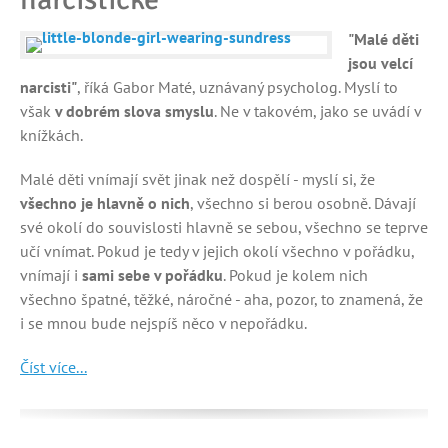
"Malé děti
jsou velcí
narcisti"
, říká Gabor Maté, uznávaný psycholog. Myslí to
však
v dobrém slova smyslu
. Ne v takovém, jako se uvádí v
knížkách.
Malé děti vnímají svět jinak než dospělí - myslí si, že
všechno je hlavně o nich
, všechno si berou osobně. Dávají
své okolí do souvislosti hlavně se sebou, všechno se teprve
učí vnímat. Pokud je tedy v jejich okolí všechno v pořádku,
vnímají i
sami sebe v pořádku
. Pokud je kolem nich
všechno špatné, těžké, náročné - aha, pozor, to znamená, že
i se mnou bude nejspíš něco v nepořádku.
Číst více...