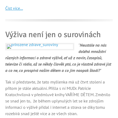
Číst více...
Výživa není jen o surovinách
"
Neustále na nás
doléhá množství
různých informací o zdravé výživě, ať už z novin, časopisů,
televize či rádia, až se někdy člověk ptá, co je vlastně zdravé jíst
a co ne, co prospívá našim dětem a co jim naopak škodí?
"
Tak si představte, že tato myšlenka má už čtvrt stolení a
přitom je stále aktuální. Přišla s ní MUDr. Patricie
Kratochvílová v předmluvě knihy VAŘÍME DĚTEM. Změnilo
se snad jen to, že během uplynulých let se ke zdrojům
informací o výživě přidal i internet a strava se díky tomu
rozebírá snad ještě více a ze všech stran.