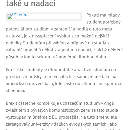
také u nadací
Pokud má mladý
student potřebný
potenciál pro studium v zahraničí a hodlá o tuto metu
usilovat, je k nezaplacení vybírat z co možná nejširší
nabídky. Studentům při výběru a přípravě na studia v
zahraničí pomáhá několik agentur a nadací, z nichž některé
působí v tomto sektoru už poměrně dlouhou dobu.
Pro české studenty je dlouhodobě atraktivní studium na
prestižních britských univerzitách, a samozřejmě také na
amerických univerzitách, kde často dosáhnou i na sportovní
stipendia.
Brexit částečně komplikuje uchazečům studium v Anglii,
zvlášť těm z bývalých komunistických zemí se tato studia
vystoupením Británie z EU prodražila. Na tuto změnu ale
zareagovaly univerzity v dalších evropských zemích, jako