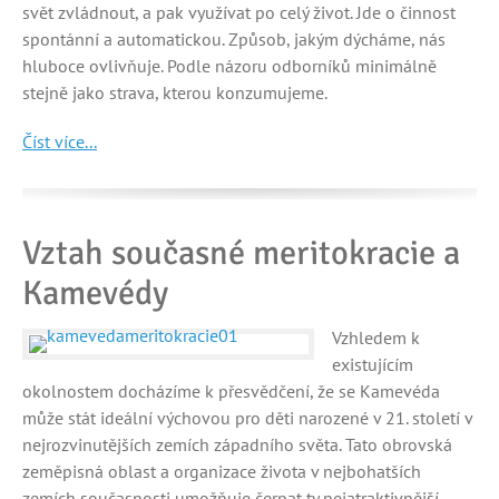
svět zvládnout, a pak využívat po celý život. Jde o činnost
spontánní a automatickou. Způsob, jakým dýcháme, nás
hluboce ovlivňuje. Podle názoru odborníků minimálně
stejně jako strava, kterou konzumujeme.
Číst více...
Vztah současné meritokracie a
Kamevédy
Vzhledem k
existujícím
okolnostem docházíme k přesvědčení, že se Kamevéda
může stát ideální výchovou pro děti narozené v 21. století v
nejrozvinutějších zemích západního světa. Tato obrovská
zeměpisná oblast a organizace života v nejbohatších
zemích současnosti umožňuje čerpat ty nejatraktivnější