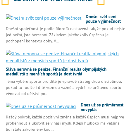
Dnešní svět cení
pouze výjimečnost
Dnešní společnost je podle filozofů nastavená tak, že pokud nejste
jedineční, jste bezcenní. Základem jakéhokoliv úspěchu je
pochopení kontextu doby. V…
Sláva nerovná se peníze. Finanční realita olympijských
medailistů z menších sportů je dost tvrdá
Téma výběru sportu pro dítě je vpravdě strategickou disciplínou,
pokud to rodiče i dítě vezmou vážně a vydrží se určitému sportu
věnovat od dětství po…
Dnes už se průměrnost
nevyplácí
Každý pokrok, každá pozitivní změna a každý úspěch musí nejprve
proběhnout a ukotvit se v naší mysli. Kdesi hluboko má většina
lidí stále zakořeněný kód…