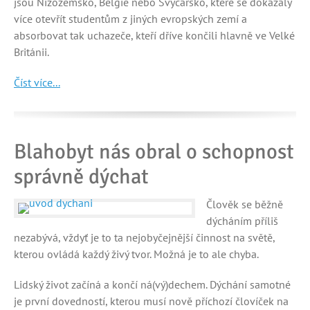
jsou Nizozemsko, Belgie nebo Švýcarsko, které se dokázaly
více otevřít studentům z jiných evropských zemí a
absorbovat tak uchazeče, kteří dříve končili hlavně ve Velké
Británii.
Číst více...
Blahobyt nás obral o schopnost
správně dýchat
Člověk se běžně
dýcháním příliš
nezabývá, vždyť je to ta nejobyčejnější činnost na světě,
kterou ovládá každý živý tvor. Možná je to ale chyba.
Lidský život začíná a končí ná(vý)dechem. Dýchání samotné
je první dovedností, kterou musí nově příchozí človíček na