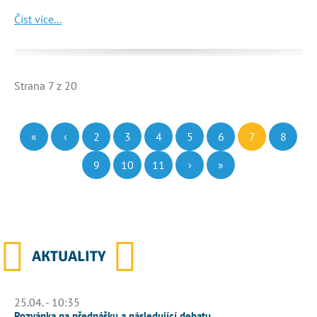
Číst více...
Strana 7 z 20
«
‹
2
3
4
5
6
7
8
9
10
11
›
»
AKTUALITY
25.04. - 10:35
Pozvánka na přednášku a následující debatu