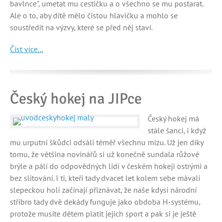
bavlnce", umetat mu cestičku a o všechno se mu postarat.
Ale o to, aby dítě mělo čistou hlavičku a mohlo se
soustředit na výzvy, které se před něj staví.
Číst více...
Český hokej na JIPce
Český hokej má
stále šanci, i když
mu urputní škůdci odsáli téměř všechnu mízu. Už jen díky
tomu, že většina novinářů si už konečně sundala růžové
brýle a pálí do odpovědných lidí v českém hokeji ostrými a
bez slitování. I ti, kteří tady dvacet let kolem sebe mávali
slepeckou holí začínají přiznávat, že naše kdysi národní
stříbro tady dvě dekády funguje jako obdoba H-systému,
protože musíte dětem platit jejich sport a pak si je ještě