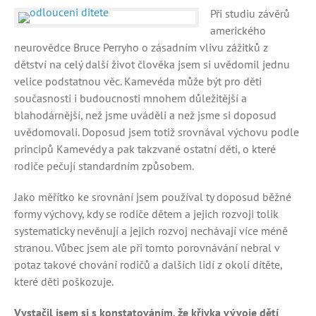
Při studiu závěrů
amerického
neurovědce Bruce Perryho o zásadním vlivu zážitků z
dětství na celý další život člověka jsem si uvědomil jednu
velice podstatnou věc. Kamevéda může být pro děti
současnosti i budoucnosti mnohem důležitější a
blahodárnější, než jsme uváděli a než jsme si doposud
uvědomovali. Doposud jsem totiž srovnával výchovu podle
principů Kamevédy a pak takzvané ostatní děti, o které
rodiče pečují standardním způsobem.
Jako měřítko ke srovnání jsem používal ty doposud běžné
formy výchovy, kdy se rodiče dětem a jejich rozvoji tolik
systematicky nevěnují a jejich rozvoj nechávají více méně
stranou. Vůbec jsem ale při tomto porovnávání nebral v
potaz takové chování rodičů a dalších lidí z okolí dítěte,
které děti poškozuje.
Vystačil jsem si s konstatováním, že křivka vývoje dětí