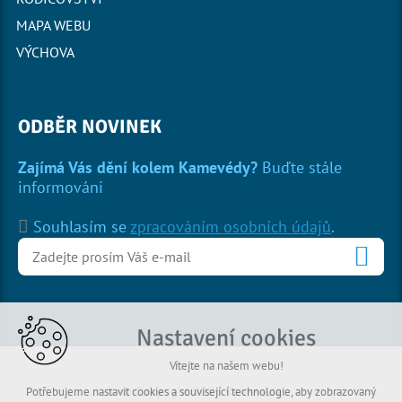
MAPA WEBU
VÝCHOVA
ODBĚR NOVINEK
Zajímá Vás dění kolem Kamevédy?
Buďte stále
informováni
Souhlasím se
zpracováním osobních údajů
.
Nastavení cookies
Vítejte na našem webu!
© Copyright 2026 Kamevéda
Potřebujeme nastavit cookies a související technologie, aby zobrazovaný