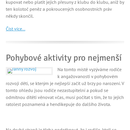
kupovat nebo platit jejich přesuny z klubu do klubu, aniž by
ten kolotoč peněz a pokroucených osobnostních práv
někdy skončil.
Číst více...
Pohybové aktivity pro nejmenší
Na tomto místě vyzýváme rodiče
k angažovanosti v pohybovém
rozvoji dětí, se kterým je nejlepší začít už brzy po narození. V
tomto ohledu jsou rodiče nezastupitelní a pokud se
odmítnou dítěti věnovat včas, musí počítat s tím, že to jejich
ratolest poznamená a hendikepuje do dalšího života.
Na druhé straně je třeba podotknout, že i rodiče, kteří se