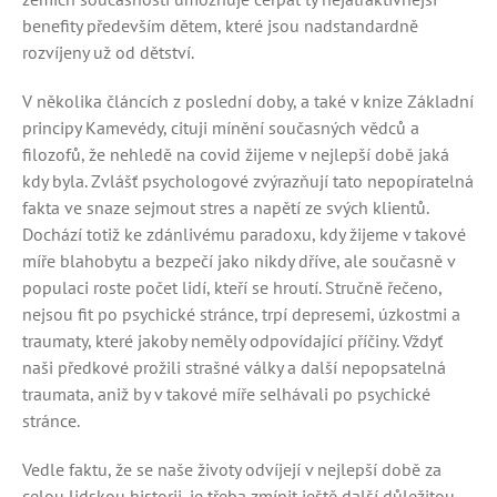
benefity především dětem, které jsou nadstandardně
rozvíjeny už od dětství.
V několika článcích z poslední doby, a také v knize Základní
principy Kamevédy, cituji mínění současných vědců a
filozofů, že nehledě na covid žijeme v nejlepší době jaká
kdy byla. Zvlášť psychologové zvýrazňují tato nepopíratelná
fakta ve snaze sejmout stres a napětí ze svých klientů.
Dochází totiž ke zdánlivému paradoxu, kdy žijeme v takové
míře blahobytu a bezpečí jako nikdy dříve, ale současně v
populaci roste počet lidí, kteří se hroutí. Stručně řečeno,
nejsou fit po psychické stránce, trpí depresemi, úzkostmi a
traumaty, které jakoby neměly odpovídající příčiny. Vždyť
naši předkové prožili strašné války a další nepopsatelná
traumata, aniž by v takové míře selhávali po psychické
stránce.
Vedle faktu, že se naše životy odvíjejí v nejlepší době za
celou lidskou historii, je třeba zmínit ještě další důležitou