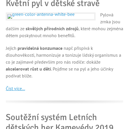
Květní pyl v dětské stravě
Pylová
zrnka jsou
dalším ze
skvělých přírodních zdrojů
, které mohou zejména
dětem poskytnout mnoho benefitů.
Jejich
pravidelná konzumace
např. přispívá k
dlouhověkosti, harmonizuje a tonizuje lidský organismus a
co je zajímavé především pro nás rodiče: dokáže
akcelerovat růst u dětí
. Pojďme se na pyl a jeho účinky
podívat blíže.
Číst více...
Soutěžní systém Letních
dětských her Kamevédy 2019