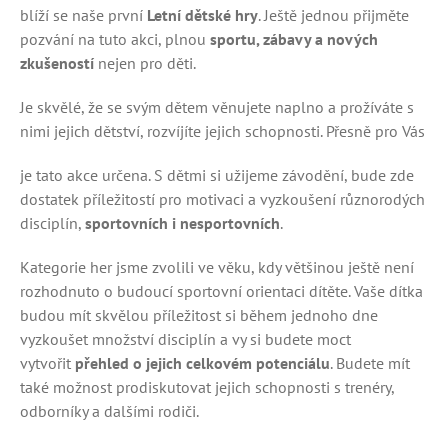
blíží se naše první
Letní dětské hry
. Ještě jednou přijměte
pozvání na tuto akci, plnou
sportu, zábavy a nových
zkušeností
nejen pro děti.
Je skvělé, že se svým dětem věnujete naplno a prožíváte s
nimi jejich dětství, rozvíjíte jejich schopnosti. Přesně pro Vás
je tato akce určena. S dětmi si užijeme závodění, bude zde
dostatek příležitostí pro motivaci a vyzkoušení různorodých
disciplín,
sportovních i nesportovních
.
Kategorie her jsme zvolili ve věku, kdy většinou ještě není
rozhodnuto o budoucí sportovní orientaci dítěte. Vaše dítka
budou mít skvělou příležitost si během jednoho dne
vyzkoušet množství disciplín a vy si budete moct
vytvořit
přehled o jejich celkovém potenciálu
. Budete mít
také možnost prodiskutovat jejich schopnosti s trenéry,
odborníky a dalšími rodiči.