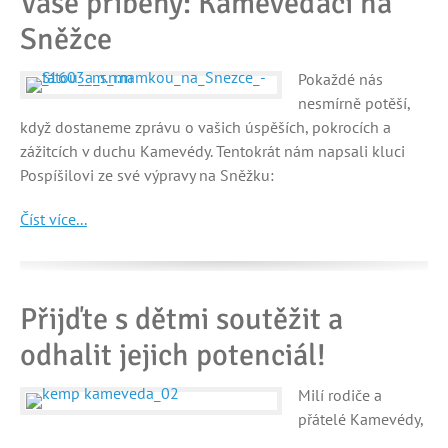
Vaše příběhy: Kamevéďáci na
Sněžce
Pokaždé nás
nesmírně potěší,
když dostaneme zprávu o vašich úspěších, pokrocích a
zážitcích v duchu Kamevédy. Tentokrát nám napsali kluci
Pospíšilovi ze své výpravy na Sněžku:
Číst více...
Přijďte s dětmi soutěžit a
odhalit jejich potenciál!
Milí rodiče a
přátelé Kamevédy,