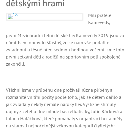
dětskými hrami
Milí přátelé
Kamevédy,
první Mezinárodní letní dětské hry Kamevédy 2019 jsou za
námi. Jsem opravdu šťastný, že se nám vše podařilo
zvládnout a těsně před sedmou hodinou večerní jsme toto
první setkání dětí a rodičů na sportovním poli spokojeně
zakončili.
Všichni jsme v průběhu dne prožívali různé příběhy a
rozmanité vnitřní pocity podle toho, jak se dětem dařilo a
jak zvládaly někdy nemalé nároky her. Výstižně shrnuly
dojmy z celého dne mladé basketbalistky, Julie Ráčková a
Jolana Haláčková, které pomáhaly s organizací her a měly
na starosti nejpočetnější věkovou kategorii čtyřletých: