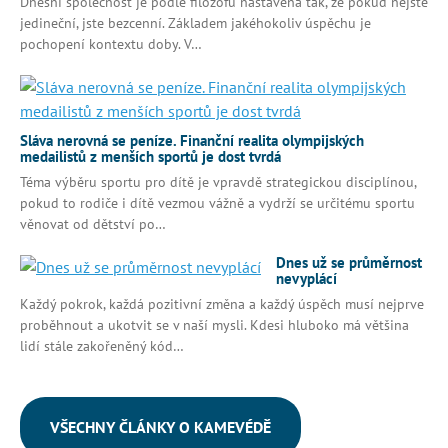
Dnešní společnost je podle filozofů nastavená tak, že pokud nejste
jedineční, jste bezcenní. Základem jakéhokoliv úspěchu je
pochopení kontextu doby. V…
Sláva nerovná se peníze. Finanční realita olympijských
medailistů z menších sportů je dost tvrdá
Téma výběru sportu pro dítě je vpravdě strategickou disciplínou,
pokud to rodiče i dítě vezmou vážně a vydrží se určitému sportu
věnovat od dětství po…
Dnes už se průměrnost
nevyplácí
Každý pokrok, každá pozitivní změna a každý úspěch musí nejprve
proběhnout a ukotvit se v naší mysli. Kdesi hluboko má většina
lidí stále zakořeněný kód…
VŠECHNY ČLÁNKY O KAMEVÉDĚ