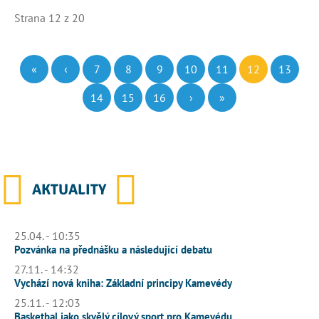
Strana 12 z 20
«
‹
7
8
9
10
11
12
13
14
15
16
›
»
AKTUALITY
25.04. - 10:35
Pozvánka na přednášku a následující debatu
27.11. - 14:32
Vychází nová kniha: Základní principy Kamevédy
25.11. - 12:03
Basketbal jako skvělý cílový sport pro Kamevédu