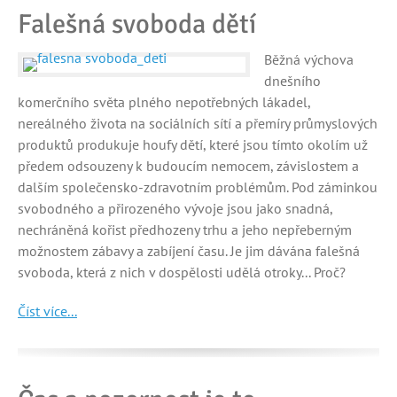
Falešná svoboda dětí
Běžná výchova
dnešního
komerčního světa plného nepotřebných lákadel,
nereálného života na sociálních sítí a přemíry průmyslových
produktů produkuje houfy dětí, které jsou tímto okolím už
předem odsouzeny k budoucím nemocem, závislostem a
dalším společensko-zdravotním problémům. Pod záminkou
svobodného a přirozeného vývoje jsou jako snadná,
nechráněná kořist předhozeny trhu a jeho nepřeberným
možnostem zábavy a zabíjení času. Je jim dávána falešná
svoboda, která z nich v dospělosti udělá otroky... Proč?
Číst více...