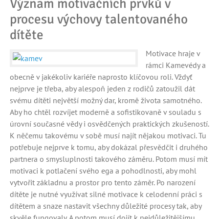
Význam motivačních prvků v
procesu výchovy talentovaného
dítěte
Motivace hraje v
rámci Kamevédy a
obecně v jakékoliv kariéře naprosto klíčovou roli. Vždyť
nejprve je třeba, aby alespoň jeden z rodičů zatoužil dát
svému dítěti největší možný dar, kromě života samotného.
Aby ho chtěl rozvíjet moderně a sofistikovaně v souladu s
úrovní současné vědy i osvědčených praktických zkušeností.
K něčemu takovému v sobě musí najít nějakou motivaci. Tu
potřebuje nejprve k tomu, aby dokázal přesvědčit i druhého
partnera o smysluplnosti takového záměru. Potom musí mít
motivaci k potlačení svého ega a pohodlnosti, aby mohl
vytvořit základnu a prostor pro tento záměr. Po narození
dítěte je nutné využívat silné motivace k celodenní práci s
dítětem a snaze nastavit všechny důležité procesy tak, aby
skvěle fungovaly. A potom musí dojít k nejdůležitějšímu