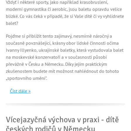
Vždyť i některé sporty, jako například krasobruslení,
moderní gymnastika či aerobic, jsou baletu opravdu velice
blízké. Co vás čeká v případě, že si Vaše dítě či vy vyhlídnete
balet?
Pojďme si přiblížit tento zajímavý, nesmírně náročný a
současně povznášející, krásny obor lidské činnosti očima
Ivanny Illyenko, ukrajinské baletky, která vystudovala balet
na moskevské konzervatoři a v současnosti působí
převážně v Česku a Německu. Díky jejím praktickým
zkušenostem budete mít možnost nahlédnout do tohoto
„sportovního umění".
Číst dále »
Vícejazyčná výchova v praxi - dítě
českých rodičů v Německu