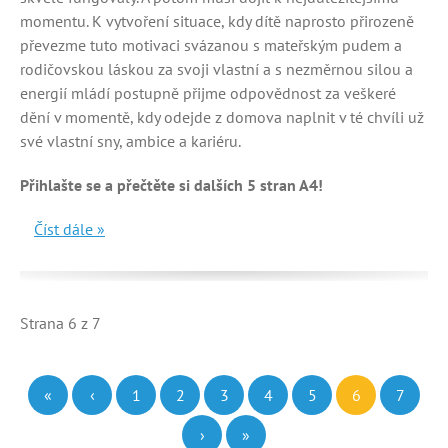
momentu. K vytvoření situace, kdy dítě naprosto přirozeně
převezme tuto motivaci svázanou s mateřským pudem a
rodičovskou láskou za svoji vlastní a s nezměrnou silou a
energií mládí postupně přijme odpovědnost za veškeré
dění v momentě, kdy odejde z domova naplnit v té chvíli už
své vlastní sny, ambice a kariéru.
Přihlašte se a přečtěte si dalších 5 stran A4!
Číst dále »
Strana 6 z 7
«
‹
1
2
3
4
5
6
7
›
»