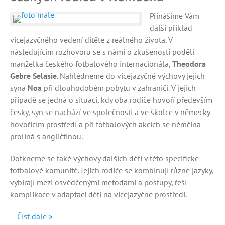
Přinášíme Vám
další příklad
vícejazyčného vedení dítěte z reálného života. V
následujícím rozhovoru se s námi o zkušenosti podělí
manželka českého fotbalového internacionála,
Theodora
Gebre Selasie
. Nahlédneme do vícejazyčné výchovy jejich
syna
Noa
při dlouhodobém pobytu v zahraničí. V jejich
případě se jedná o situaci, kdy oba rodiče hovoří především
česky, syn se nachází ve společnosti a ve školce v německy
hovořícím prostředí a při fotbalových akcích se němčina
prolíná s angličtinou.
Dotkneme se také výchovy dalších dětí v této specifické
fotbalové komunitě. Jejich rodiče se kombinují různé jazyky,
vybírají mezi osvědčenými metodami a postupy, řeší
komplikace v adaptaci dětí na vícejazyčné prostředí.
Číst dále »