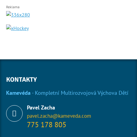
Reklama
KONTAKTY
Kamevéda
- Kompletní Multirozvojová Výchova Dětí
Pavel Zacha
pavel.zacha@kameveda.com
775 178 805