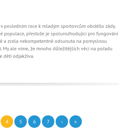
 v posledním roce k mladým sportovcům obrátilo zády.
 populace, přestože je spolurozhodující pro fungování
žně a zcela nekompetentně odsunuta na pomyslnou
ení. My ale víme, že mnoho důležitějších věcí na pořadu
e děti odjakživa.
4
5
6
7
›
»