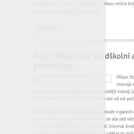
komplexně po všech stránkách, mohou velice br
organizovaného dětského sportu.
Číst dále »
Milan Studnička: předškolní 
psychologa
Milan St
rozvoje 
některé výchovné chyby, které se později vracejí j
zničily mnohaleté úsilí rodiny, které ale už od 
Oproti zvyklostem připojujeme na závěr v galerii
není od věci si jej přečíst. Sám bych se ale rád 
Studnička zvládl naprosto brilantně. Srovnal kva
rozvoje v předškolních zařízeních. A udělal to způ