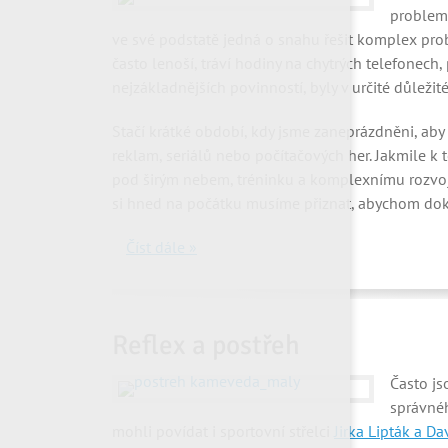
problema
ve své podstatě jedná o snahu řešit komplex prob
často lenoší, tráví hodiny na chytrých telefonech,
nejzákladnějších povinností, byly v určité důležit
Stačí krátké období, kdy jsme zaneprázdněni, aby s
reklam, seriálů nebo počítačových her. Jakmile k 
pod širým nebem, tréninku a komplexnímu rozvoji ve
si hned na počátku musíme přiznat, abychom doká
Číst dále »
Reflex a postřeh
Často js
správnéh
mohli povídat i sportovní střelci
Jirka Lipták a Da