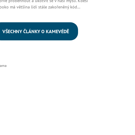
prve proběhnout a ukotvit se v naší mysli. Kdesi
boko má většina lidí stále zakořeněný kód…
VŠECHNY ČLÁNKY O KAMEVÉDĚ
lama