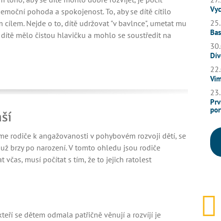
Vyc
 emoční pohoda a spokojenost. To, aby se dítě cítilo
25.
m cílem. Nejde o to, dítě udržovat "v bavlnce", umetat mu
Bas
y dítě mělo čistou hlavičku a mohlo se soustředit na
30.
Dív
22.
Vím
23.
Prv
por
ší
e rodiče k angažovanosti v pohybovém rozvoji dětí, se
t už brzy po narození. V tomto ohledu jsou rodiče
včas, musí počítat s tím, že to jejich ratolest
kteří se dětem odmala patřičně věnují a rozvíjí je