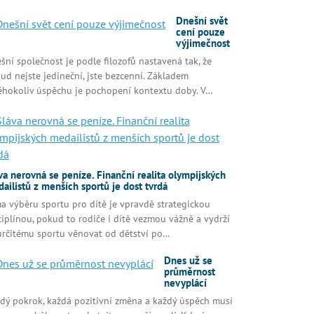
Dnešní svět
cení pouze
výjimečnost
šní společnost je podle filozofů nastavená tak, že
ud nejste jedineční, jste bezcenní. Základem
éhokoliv úspěchu je pochopení kontextu doby. V…
va nerovná se peníze. Finanční realita olympijských
ailistů z menších sportů je dost tvrdá
a výběru sportu pro dítě je vpravdě strategickou
ciplínou, pokud to rodiče i dítě vezmou vážně a vydrží
určitému sportu věnovat od dětství po…
Dnes už se
průměrnost
nevyplácí
dý pokrok, každá pozitivní změna a každý úspěch musí