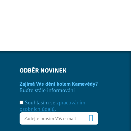
ODBĚR NOVINEK
Zajímá Vás dění kolem Kamevédy?
Buďte stále informováni
Souhlasím se
zpracováním
osobních údajů
.