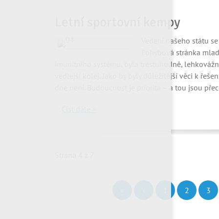
Letní sportovní kempy
Vedení našeho státu se
Pohybová stránka mladé
imunitního systému, byla trestuhodně, lehková
vedlejší kolej. Jako by byly důležitější věci k řeš
dne není. Budoucnost je priorita – a tou jsou přec
Číst dále »
Strana 4 z 7
«
‹
1
2
3