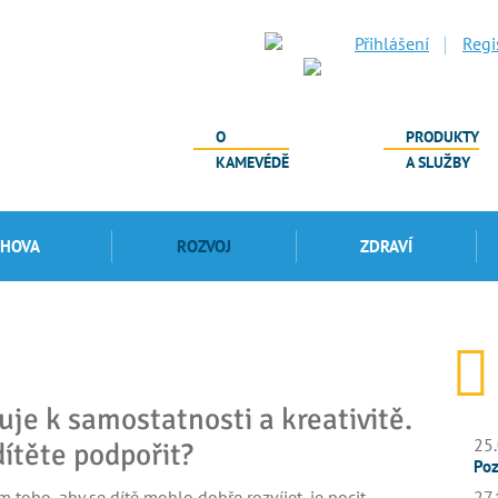
Přihlášení
Regi
O
PRODUKTY
KAMEVÉDĚ
A SLUŽBY
CHOVA
ROZVOJ
ZDRAVÍ
uje k samostatnosti a kreativitě.
25.
dítěte podpořit?
Poz
 toho, aby se dítě mohlo dobře rozvíjet, je pocit
27.