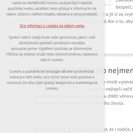
nutná pro provozování webu
vazba od návštěvníků formou analytických statistik
udržení kontextu stránek (session): případná
bezpečí,
používání webu, ukládání nebo přístup k informacím na
přihlášení, volby jazyka, apod.
dobře, nebálo se zkoušet nové věci a jít si za svý
vašem zařízení, měření obsahu, reklama a vývoj produktů.
cestičku a o všechno se mu postarat. Ale o to, ab
Volitelná cookies
Více informací o cookies na našem webu
výzvy, které se před něj staví.
analytická pro anonymizované vyhodnocení
návštěvnosti
Správci vašich údajů bude naše společnost, jakož i naši
marketingová cookies (Google,Hotjar)
Číst dále »
důvěryhodní partneři, se kterými neustále
spolupracujeme. Vyjádření souhlasu je dobrovolné.
Více informací o cookies na našem webu
Můžete jej kdykoli zrušit nebo obnovit změnou nastavení
vašich cookies.
Pohybové aktivity pro nejmen
Cookies a podobné technologie dělíme na technická:
Přijmout všechny cookies
nutná pro běh webu, bez nichž nelze web používat a
Na tomto místě vyzývám
volitelná. Do této části spadají analytická a marketingová
Odmítnout vše
kterým je nejlepší začí
cookies.
nezastupitelní a pokud se odmítnou dítěti věnovat 
poznamená a hendikepuje do dalšího života.
Na druhé straně je třeba podotknout, že i rodiče, 