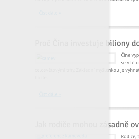
Číst dále »
Proč Čína investuje biliony d
Číne vyp
se v tét
celosvětovými trhy. Základní myšlenkou je vyhnat
hřiště.
Číst dále »
Jak rodiče mohou zásadně ovl
Rodiče, 