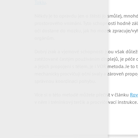
Tokiu
.
Někdy je to opravdu jen o štěstí (o smůle), mnohdy
prostorového vnímání. Tyto schopnosti hodně zále
oči dostane do mozku, jak ho mozek zpracuje/vyho
orgánům.
Dobrý zrak a vjemové schopnosti jsou však důleži
zatěžované častým používáním displejů, je péče o 
a jejich propojení s tělem, je i VOR metoda. Je to
mechanicky procvičují oční svaly a zároveň propo
správnou koordinaci pohybu.
Více si o této metodě můžete přečíst v článku
Rov
v něm i tréninkový terčík a procvičovací instrukce.