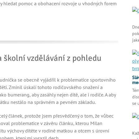
zy hledat pomoc a obohacení rozvoje u vhodných forem
Dne
pok
jak
a školní vzdělávání z pohledu
Slá
udnička se obecně vyjádřil k problematice sportovního
med
dětí. Zmínil úskalí tohoto rodičovského snažení a
Tém
ako bumerang, aby zasáhly nejen dítě, ale i rodiče. A aby
dis
počátku nestálo na správném a pevném základu.
se 
 celý článek, protože jsem přesvědčený o tom, že vůbec
věnoval problematice v závěru článku, kterou Milan
litu výchovy dítěte v rodině matkou a otcem s úrovní
Kaž
sobem, který mi vyrazil dech.