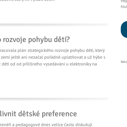
nej
hlu
o rozvoje pohybu dětí?
racovala plán strategického rozvoje pohybu dětí, který
o zemi ještě ani nezačal pořádně uplatňovat a už hýbe s
Rek
 děti od od přílišného vysedávání u elektroniky na
ivnit dětské preference
trenéři a pedagogové dnes velice často diskutují