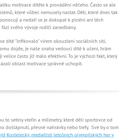
tiku motivace dítěte k provádění něčeho. Často se ale
lémů, které vůbec nemusely nastat. Děti, které dnes tak
 ponocují a nedaří se je dokopat k plnění ani těch
é fázi svého vývoje rodiči zanedbány.
e dítě "infikovalo" virem okouzlení sociálních sítí,
tomu dojde, je naše snaha vedoucí dítě k učení, hrám
lice často již málo efektivní. To je výchozí fakt, který
zali oblast motivace správně uchopit.
ou to setiny vteřin a milimetry, které dělí sportovce od
o došlápnutí, přesné nahrávky nebo trefy. Své by o tom
vid Kostelecký, medailisti letošních olympijských her v