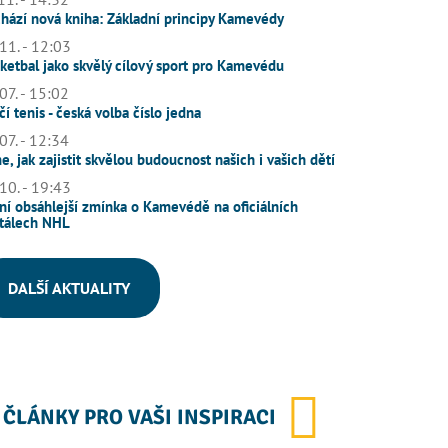
hází nová kniha: Základní principy Kamevédy
11. - 12:03
ketbal jako skvělý cílový sport pro Kamevédu
07. - 15:02
čí tenis - česká volba číslo jedna
07. - 12:34
e, jak zajistit skvělou budoucnost našich i vašich dětí
10. - 19:43
ní obsáhlejší zmínka o Kamevédě na oficiálních
tálech NHL
DALŠÍ AKTUALITY
ČLÁNKY PRO VAŠI INSPIRACI