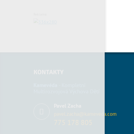
Reklama
KONTAKTY
Kamevéda
- Kompletní
Multirozvojová Výchova Dětí
Pavel Zacha
pavel.zacha@kameveda.com
775 178 805