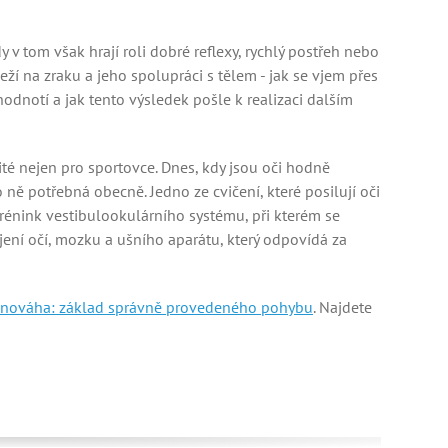
 v tom však hrají roli dobré reflexy, rychlý postřeh nebo
ží na zraku a jeho spolupráci s tělem - jak se vjem přes
dnotí a jak tento výsledek pošle k realizaci dalším
té nejen pro sportovce. Dnes, kdy jsou oči hodně
ně potřebná obecně. Jedno ze cvičení, které posilují oči
 trénink vestibulookulárního systému, při kterém se
jení očí, mozku a ušního aparátu, který odpovídá za
nováha: základ správně provedeného pohybu
. Najdete