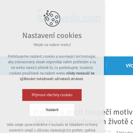
Nastavení cookies
Vítejte na našem webu!
Potřebujeme nastavit cookies a související technologie,
aby zobrazovaný obsah odpovídal vašim potřebám a vy
RODIČOVSTVÍ
VÝ
na webu nalezli přesně to, co potřebujete. Soubory
cookies používané na našem webu
nikdy neslouží ke
zjišťování totožnosti uživatelů stránek
.
Kamevéda
Rozvoj
Přijmout všechny cookies
Pohoda a pocit bezpečí motiv
Nastavit
Jak je v každodenním životě 
Vaše údaje zpracováváme v souladu se zásadami ochrany
Technická cookies
osobních údajů z důvodu následujících potřeb: zpětná
Základem