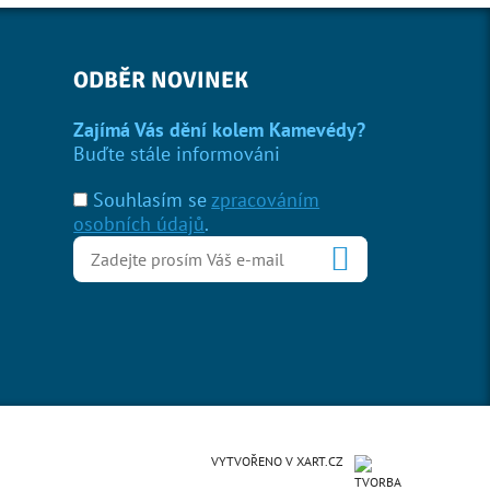
ODBĚR NOVINEK
Zajímá Vás dění kolem Kamevédy?
Buďte stále informováni
Souhlasím se
zpracováním
osobních údajů
.
VYTVOŘENO V XART.CZ