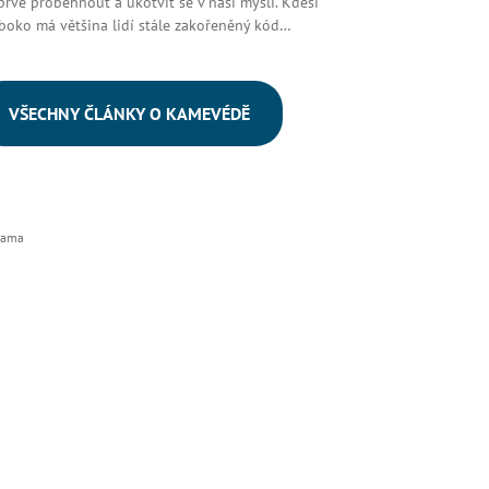
prve proběhnout a ukotvit se v naší mysli. Kdesi
boko má většina lidí stále zakořeněný kód…
VŠECHNY ČLÁNKY O KAMEVÉDĚ
lama