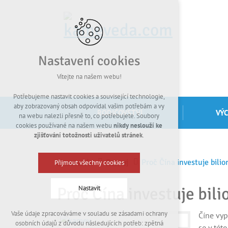
Nastavení cookies
Vítejte na našem webu!
Potřebujeme nastavit cookies a související technologie,
aby zobrazovaný obsah odpovídal vašim potřebám a vy
RODIČOVSTVÍ
VÝ
na webu nalezli přesně to, co potřebujete. Soubory
cookies používané na našem webu
nikdy neslouží ke
zjišťování totožnosti uživatelů stránek
.
Kamevéda
Rozvoj
Proč Čína investuje bilio
Přijmout všechny cookies
Proč Čína investuje bili
Nastavit
Vaše údaje zpracováváme v souladu se zásadami ochrany
Číne vyp
Technická cookies
osobních údajů z důvodu následujících potřeb: zpětná
se v tét