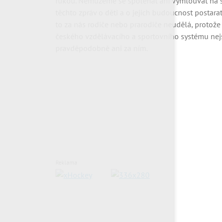
rukou. Nemůžeme se spoléhat ani vymlouvat na st
těchto zpráv o děti a o jejich budoucnost postara
to za nás rodiče nebo prarodiče neudělá, protože
českého vzdělávacího a sportovního systému nejs
pravděpodobně ani za ním.
Reklama