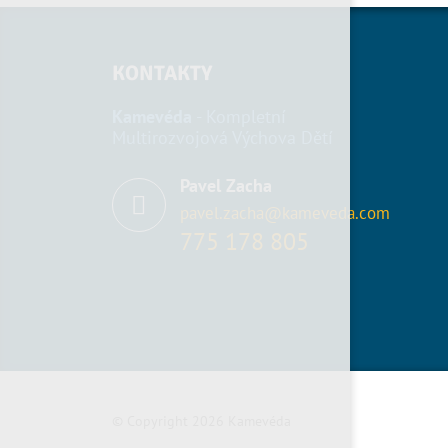
KONTAKTY
Kamevéda
- Kompletní
Multirozvojová Výchova Dětí
Pavel Zacha
pavel.zacha@kameveda.com
775 178 805
© Copyright 2026 Kamevéda