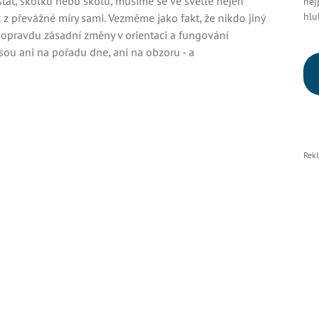
át, školku nebo školu, musíme se ve světle nejen
nej
hlu
t z převážné míry sami. Vezměme jako fakt, že nikdo jiný
 opravdu zásadní změny v orientaci a fungování
ou ani na pořadu dne, ani na obzoru - a
Rek