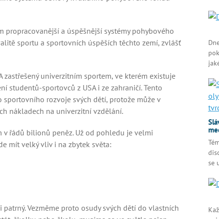
m propracovanější a úspěšnější systémy pohybového
litě sportu a sportovních úspěších těchto zemí, zvlášť
Dne
pok
jak
 zastřešený univerzitním sportem, ve kterém existuje
í studentů-sportovců z USA i ze zahraničí. Tento
o sportovního rozvoje svých dětí, protože může v
h nákladech na univerzitní vzdělání.
Slá
med
m v řádů bilionů peněz. Už od pohledu je velmi
Tém
de mít velký vliv i na zbytek světa:
dis
se 
i patrný. Vezměme proto osudy svých dětí do vlastních
Kaž