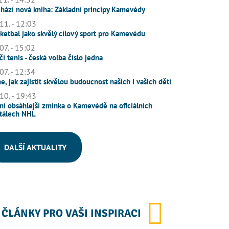
hází nová kniha: Základní principy Kamevédy
11. - 12:03
ketbal jako skvělý cílový sport pro Kamevédu
07. - 15:02
čí tenis - česká volba číslo jedna
07. - 12:34
e, jak zajistit skvělou budoucnost našich i vašich dětí
10. - 19:43
ní obsáhlejší zmínka o Kamevédě na oficiálních
tálech NHL
DALŠÍ AKTUALITY
ČLÁNKY PRO VAŠI INSPIRACI