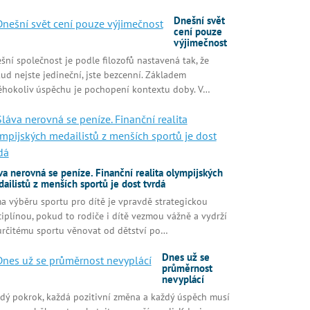
Dnešní svět
cení pouze
výjimečnost
šní společnost je podle filozofů nastavená tak, že
ud nejste jedineční, jste bezcenní. Základem
éhokoliv úspěchu je pochopení kontextu doby. V…
va nerovná se peníze. Finanční realita olympijských
ailistů z menších sportů je dost tvrdá
a výběru sportu pro dítě je vpravdě strategickou
ciplínou, pokud to rodiče i dítě vezmou vážně a vydrží
určitému sportu věnovat od dětství po…
Dnes už se
průměrnost
nevyplácí
dý pokrok, každá pozitivní změna a každý úspěch musí