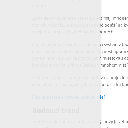
mládeže.
Země jako Anglie nebo Francie dnes mají mnohe
rozvoje mládeže, což se dlouhodobě odráží na kva
v nejpopulárnějších kolektivních sportech.
Pro mě osobně je vzorem vzdělávací systém v USA
díky možnosti získat stipendium možnost uplatněn
systém motivuje rodiče k tomu, aby investovali d
konečném součtu přinést úsporu v mnohem nižšíc
A Čína se k těmto státům nyní přidává s projekte
inspirativní a je jasné, že v díky svého rozsahu bu
Čínská strategie rozvoje pohybu dětí
Budoucí trend
Trend rozvoje sportu a pohybové výchovy je velm