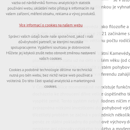
nutná pro provozování webu
vazba od návštěvníků formou analytických statistik
udržení kontextu stránek (session): případná
celosvětovými trhy. Základní myšlenkou je vyhnat
používání webu, ukládání nebo přístup k informacím na
přihlášení, volby jazyka, apod.
hřiště.
vašem zařízení, měření obsahu, reklama a vývoj produktů.
Volitelná cookies
Více informací o cookies na našem webu
Od roku 1997 funguje Kamevéda jako filozofie a
analytická pro anonymizované vyhodnocení
své děti v rámci rodiny. Až v roce 2021 začínáme
návštěvnosti
Správci vašich údajů bude naše společnost, jakož i naši
marketingová cookies (Google,Hotjar)
města nebo malého regionu většímu počtu rodič
důvěryhodní partneři, se kterými neustále
spolupracujeme. Vyjádření souhlasu je dobrovolné.
Více informací o cookies na našem webu
Pak existují úspěšné modely tzv. "státní Kamevéd
Můžete jej kdykoli zrušit nebo obnovit změnou nastavení
vašich cookies.
plošně v rámci státu už na děti v útlém věku (od d
takový vzor nám může posloužit systém pohybové
Cookies a podobné technologie dělíme na technická:
Přijmout všechny cookies
moderní experiment schválený v referendu zahájil
nutná pro běh webu, bez nichž nelze web používat a
volitelná. Do této části spadají analytická a marketingová
Odmítnout vše
V České republice momentálně neexistuje funkčn
cookies.
docházelo ke zhroucení dříve velice úspěšného tě
vyspělé země. Tento systém nebyl dodnes ničím n
zvýrazněna nízkými investicemi do pohybové výcho
třicetiletý problém se začíná v posledních někol
peněz ze státní pokladny do pohybové výchovy dět
nemáme ani náznaky nějakého trvalého a moder