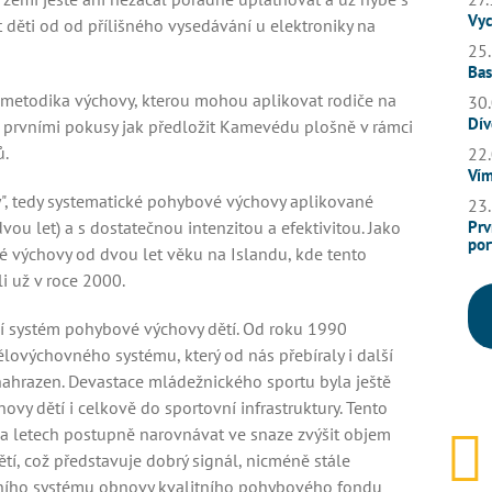
Vyc
 děti od od přílišného vysedávání u elektroniky na
25.
Bas
 metodika výchovy, kterou mohou aplikovat rodiče na
30.
Dív
 s prvními pokusy jak předložit Kamevédu plošně v rámci
ů.
22.
Vím
y", tedy systematické pohybové výchovy aplikované
23.
vou let) a s dostatečnou intenzitou a efektivitou. Jako
Prv
por
 výchovy od dvou let věku na Islandu, kde tento
i už v roce 2000.
í systém pohybové výchovy dětí. Od roku 1990
lovýchovného systému, který od nás přebíraly i další
ahrazen. Devastace mládežnického sportu byla ještě
vy dětí i celkově do sportovní infrastruktury. Tento
ika letech postupně narovnávat ve snaze zvýšit objem
í, což představuje dobrý signál, nicméně stále
ního systému obnovy kvalitního pohybového fondu