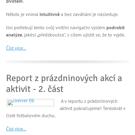
životem
.
Někdo je vnímá
intuitivně
a bez zaváhání je následuje.
Jiní potřebují tento svůj vnitřní navigační systém
podrobit
analýze
, jakési „předzkoušce", s cílem ujistit se, že to vyjde.
Číst více...
Report z prázdninových akcí a
aktivit - 2. část
A v reportu z prádzninových
aktivit pokračujeme! Tentokrát v
čistě fotbalovém duchu.
Číst více...