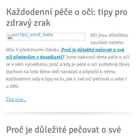
Každodenní péče o oči: tipy pro
zdravý zrak
Oči jsou důležitou
součástí našeho
těla. V předchozím článku „
Proč je důležité pečovat o své
oči především v dospělosti?
" jsme nakousli téma péče o oči.
Je v něm vysvětleno, proč a kdy je péče o oči potřebná. Dnes
bychom na toto téma rádi navázali a připojili k němu
každodenní rady a tipy na to, jak o své oči pečovat u sebe i
u dětí.
Číst více...
Proč je důležité pečovat o své