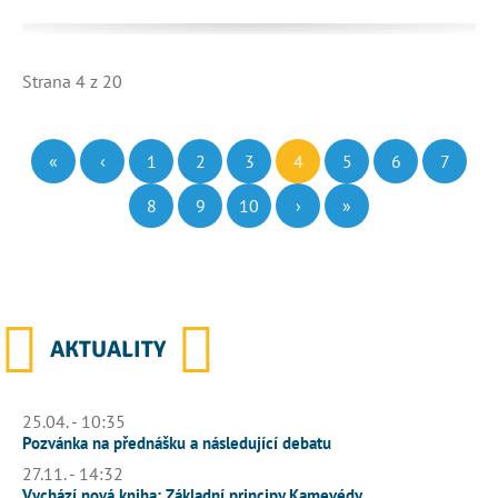
Strana 4 z 20
«
‹
1
2
3
4
5
6
7
8
9
10
›
»
AKTUALITY
25.04. - 10:35
Pozvánka na přednášku a následující debatu
27.11. - 14:32
Vychází nová kniha: Základní principy Kamevédy