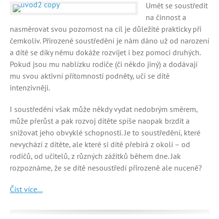
Umět se soustředit
na činnost a
nasměrovat svou pozornost na cíl je důležité prakticky při
čemkoliv. Přirozené soustředění je nám dáno už od narození
a dítě se díky němu dokáže rozvíjet i bez pomoci druhých.
Pokud jsou mu nablízku rodiče (či někdo jiný) a dodávají
mu svou aktivní přítomností podněty, učí se dítě
intenzivněji.
I soustředění však může někdy vydat nedobrým směrem,
může přerůst a pak rozvoj dítěte spíše naopak brzdit a
snižovat jeho obvyklé schopnosti. Je to soustředění, které
nevychází z dítěte, ale které si dítě přebírá z okolí – od
rodičů, od učitelů, z různých zážitků během dne. Jak
rozpoznáme, že se dítě nesoustředí přirozeně ale nuceně?
Číst více...