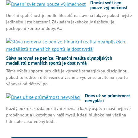
Dnešní svět cení
pouze výjimečnost
Dnešní společnost je podle filozofů nastavená tak, že pokud nejste
jedineční, jste bezcenní. Základem jakéhokoliv úspěchu je
pochopení kontextu doby. V…
Sláva nerovná se peníze. Finanční realita olympijských
medailistů z menších sportů je dost tvrdá
Téma výběru sportu pro dítě je vpravdě strategickou disciplínou,
pokud to rodiče i dítě vezmou vážně a vydrží se určitému sportu
věnovat od dětství po…
Dnes už se průměrnost
nevyplácí
Každý pokrok, každá pozitivní změna a každý úspěch musí nejprve
proběhnout a ukotvit se v naší mysli. Kdesi hluboko má většina
lidí stále zakořeněný kód…