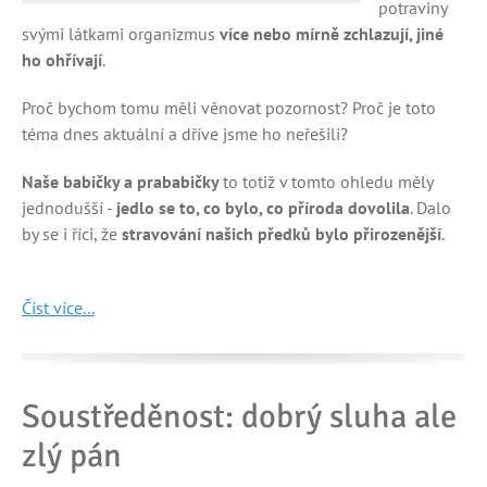
potraviny
svými látkami organizmus
více nebo mírně zchlazují, jiné
ho ohřívají
.
Proč bychom tomu měli věnovat pozornost? Proč je toto
téma dnes aktuální a dříve jsme ho neřešili?
Naše babičky a prababičky
to totiž v tomto ohledu měly
jednodušší -
jedlo se to, co bylo, co příroda dovolila
. Dalo
by se i říci, že
stravování našich předků bylo přirozenější
.
Číst více...
Soustředěnost: dobrý sluha ale
zlý pán