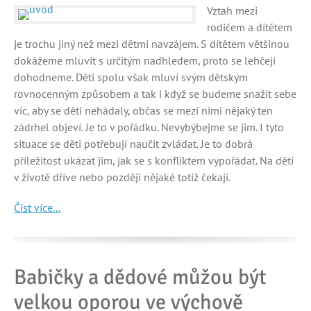
Vztah mezi
rodičem a dítětem
je trochu jiný než mezi dětmi navzájem. S dítětem většinou
dokážeme mluvit s určitým nadhledem, proto se lehčeji
dohodneme. Děti spolu však mluví svým dětským
rovnocenným způsobem a tak i když se budeme snažit sebe
víc, aby se děti nehádaly, občas se mezi nimi nějaký ten
zádrhel objeví. Je to v pořádku. Nevybýbejme se jim. I tyto
situace se děti potřebují naučit zvládat. Je to dobrá
příležitost ukázat jim, jak se s konfliktem vypořádat. Na děti
v životě dříve nebo později nějaké totiž čekají.
Číst více...
Babičky a dědové můžou být
velkou oporou ve výchově