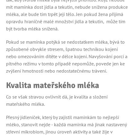
mít maminka dost jídla a tekutin, nebude snížena produkce
mléka, ale bude tím trpět její tělo. Jen pokud žena přijímá
opravdu hraničně malé množství jídla a tekutin, může tím
být tvorba mléka snížená.
Pokud se maminka potýká se nedostatkem mléka, bývá to
způsobené obvykle stresem, špatnou technikou kojení
nebo omezováním dítěte v délce kojení. Navyšování porcí a
pitného režimu v tomto případě nepomůže, povede jen ke
zvýšení hmotnosti nebo nedostatečnému trávení.
Kvalita mateřského mléka
Co se však stravou ovlivnit dá, je kvalita a složení
mateřského mléka.
Přesný jídleníček, který by zajistil maminkám to nejlepší
mléko, stanovit nejde - každá maminka má jinak nastavený
střevní mikrobiom, jinou úroveň aktivity a také žije v