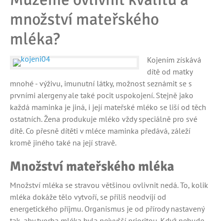
množství mateřského
mléka?
Kojením získává
dítě od matky
mnohé - výživu, imunutní látky, možnost seznámit se s
prvními alergeny ale také pocit uspokojení. Stejně jako
každá maminka je jiná, i její mateřské mléko se liší od těch
ostatních. Žena produkuje mléko vždy speciálně pro své
dítě. Co přesně dítěti v mléce maminka předává, záleží
kromě jiného také na její stravě.
Množství mateřského mléka
Množství mléka se stravou většinou ovlivnit nedá. To, kolik
mléka dokáže tělo vytvoří, se příliš neodvíjí od
energetického příjmu. Organismus je od přírody nastavený
tak, aby tvorba mléka byla nejvyšší prioritou. Když nebude