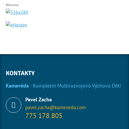
Reklama
KONTAKTY
Kamevéda
- Kompletní Multirozvojová Výchova Dětí
Pavel Zacha
pavel.zacha@kameveda.com
775 178 805