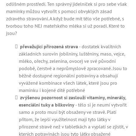
odlišném prostředí. Ten správný jídelníček si pro sebe však
maminky můžou vytvořit s pomocí obvyklých zásad
zdravého stravování. A když bude mít tělo vše potřebné, s
tvorbou toho NEJ mateřského mléka si už poradí. Které to
jsou?
převažující přirozená strava
- dostatek kvalitních
základních surovin (obilniny, luštěniny, maso, vejce,
mléko, ořechy, zelenina, ovoce) ve své původní
podobě, čerstvé a neprůmyslově zpracované. Jsou to
běžně dostupné regionální potraviny a obsahují
vyvážené kombinace všech látek, které jsou pro
maminku i kojené dítě potřebné
zvýšenou pozornost si zaslouží vitamíny, minerály,
esenciální tuky a bílkoviny
- tělo si je neumí vytvořit
samo a proto musí být obsaženy ve stravě. Platí
přitom, že lepší využitelnost mají tyto látky v
přirozené stravě než v tabletkách a vyplatí se zjistit, v
kterých potravinách jsou tyto látky obsažené