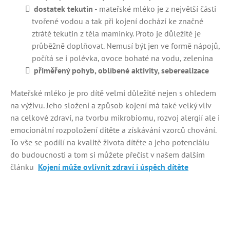
dostatek tekutin
- mateřské mléko je z největší části
tvořené vodou a tak při kojení dochází ke značné
ztrátě tekutin z těla maminky. Proto je důležité je
průběžně doplňovat. Nemusí být jen ve formě nápojů,
počítá se i polévka, ovoce bohaté na vodu, zelenina
přiměřený pohyb, oblíbené aktivity, seberealizace
Mateřské mléko je pro dítě velmi důležité nejen s ohledem
na výživu. Jeho složení a způsob kojení má také velký vliv
na celkové zdraví, na tvorbu mikrobiomu, rozvoj alergií ale i
emocionální rozpoložení dítěte a získávání vzorců chování.
To vše se podílí na kvalitě života dítěte a jeho potenciálu
do budoucnosti a tom si můžete přečíst v našem dalším
článku
Kojení může ovlivnit zdraví i úspěch dítěte