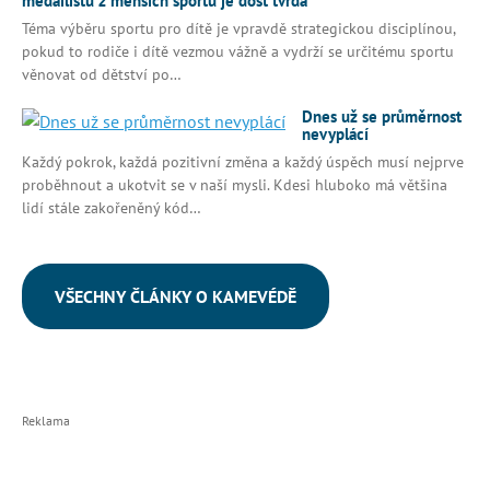
medailistů z menších sportů je dost tvrdá
Téma výběru sportu pro dítě je vpravdě strategickou disciplínou,
pokud to rodiče i dítě vezmou vážně a vydrží se určitému sportu
věnovat od dětství po…
Dnes už se průměrnost
nevyplácí
Každý pokrok, každá pozitivní změna a každý úspěch musí nejprve
proběhnout a ukotvit se v naší mysli. Kdesi hluboko má většina
lidí stále zakořeněný kód…
VŠECHNY ČLÁNKY O KAMEVÉDĚ
Reklama