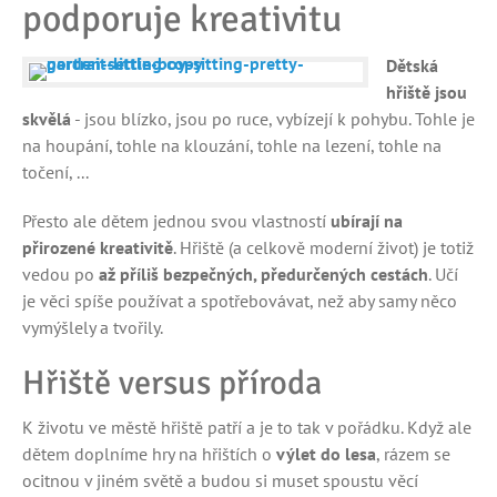
podporuje kreativitu
Dětská
hřiště jsou
skvělá
- jsou blízko, jsou po ruce, vybízejí k pohybu. Tohle je
na houpání, tohle na klouzání, tohle na lezení, tohle na
točení, ...
Přesto ale dětem jednou svou vlastností
ubírají na
přirozené kreativitě
. Hřiště (a celkově moderní život) je totiž
vedou po
až příliš bezpečných, předurčených cestách
. Učí
je věci spíše používat a spotřebovávat, než aby samy něco
vymýšlely a tvořily.
Hřiště versus příroda
K životu ve městě hřiště patří a je to tak v pořádku. Když ale
dětem doplníme hry na hřištích o
výlet do lesa
, rázem se
ocitnou v jiném světě a budou si muset spoustu věcí