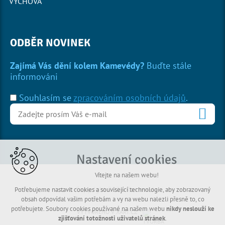
VÝCHOVA
ODBĚR NOVINEK
Zajímá Vás dění kolem Kamevédy?
Buďte stále
informováni
Souhlasím se
zpracováním osobních údajů
.
Nastavení cookies
Vítejte na našem webu!
© Copyright 2026 Kamevéda
Potřebujeme nastavit cookies a související technologie, aby zobrazovaný
obsah odpovídal vašim potřebám a vy na webu nalezli přesně to, co
potřebujete. Soubory cookies používané na našem webu
nikdy neslouží ke
VYTVOŘENO V XART.CZ
zjišťování totožnosti uživatelů stránek
.