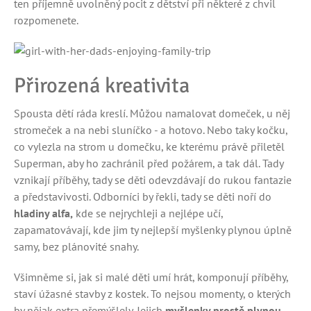
ten příjemně uvolněný pocit z dětství při některé z chvil
rozpomenete.
Přirozená kreativita
Spousta dětí ráda kreslí. Můžou namalovat domeček, u něj
stromeček a na nebi sluníčko - a hotovo. Nebo taky kočku,
co vylezla na strom u domečku, ke kterému právě přiletěl
Superman, aby ho zachránil před požárem, a tak dál. Tady
vznikají příběhy, tady se děti odevzdávají do rukou fantazie
a představivosti. Odborníci by řekli, tady se děti noří do
hladiny alfa,
kde se nejrychleji a nejlépe učí,
zapamatovávají, kde jim ty nejlepší myšlenky plynou úplně
samy, bez plánovité snahy.
Všimněme si, jak si malé děti umí hrát, komponují příběhy,
staví úžasné stavby z kostek. To nejsou momenty, o kterých
by nějak extra přemýšlely. Jejich
myšlenky prostě plynou
,