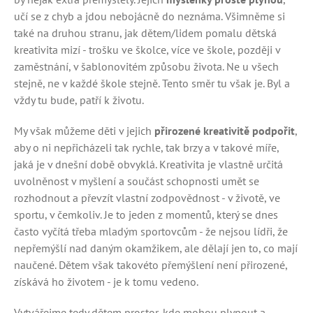
učí se z chyb a jdou nebojácně do neznáma. Všimněme si
také na druhou stranu, jak dětem/lidem pomalu dětská
kreativita mizí - trošku ve školce, více ve škole, později v
zaměstnání, v šablonovitém způsobu života. Ne u všech
stejně, ne v každé škole stejně. Tento směr tu však je. Byl a
vždy tu bude, patří k životu.
My však můžeme děti v jejich
přirozené kreativitě podpořit
,
aby o ni nepřicházeli tak rychle, tak brzy a v takové míře,
jaká je v dnešní době obvyklá. Kreativita je vlastně určitá
uvolněnost v myšlení a součást schopnosti umět se
rozhodnout a převzít vlastní zodpovědnost - v životě, ve
sportu, v čemkoliv. Je to jeden z momentů, který se dnes
často vyčítá třeba mladým sportovcům - že nejsou lídři, že
nepřemýšlí nad daným okamžikem, ale dělají jen to, co mají
naučené. Dětem však takovéto přemýšlení není přirozené,
získává ho životem - je k tomu vedeno.
Vytvářejme tedy dětem prostor, kde mohou plynout a