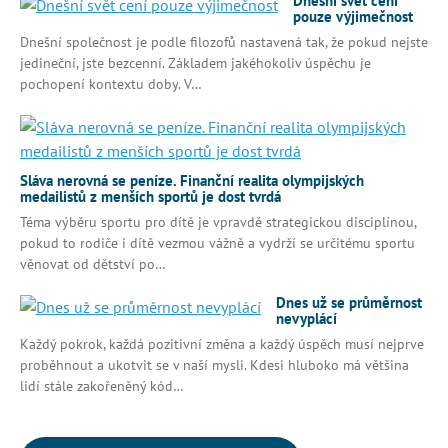
Dnešní svět cení
pouze výjimečnost
Dnešní společnost je podle filozofů nastavená tak, že pokud nejste
jedineční, jste bezcenní. Základem jakéhokoliv úspěchu je
pochopení kontextu doby. V…
Sláva nerovná se peníze. Finanční realita olympijských
medailistů z menších sportů je dost tvrdá
Téma výběru sportu pro dítě je vpravdě strategickou disciplínou,
pokud to rodiče i dítě vezmou vážně a vydrží se určitému sportu
věnovat od dětství po…
Dnes už se průměrnost
nevyplácí
Každý pokrok, každá pozitivní změna a každý úspěch musí nejprve
proběhnout a ukotvit se v naší mysli. Kdesi hluboko má většina
lidí stále zakořeněný kód…