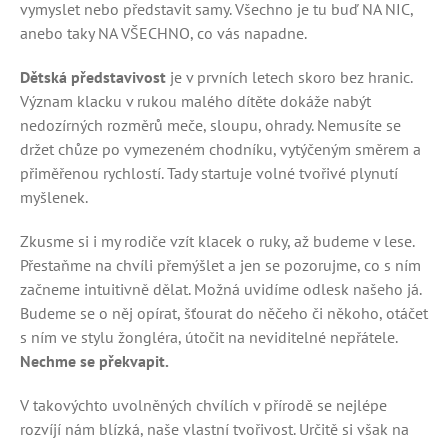
vymyslet nebo představit samy. Všechno je tu buď NA NIC,
anebo taky NA VŠECHNO, co vás napadne.
Dětská představivost
je v prvních letech skoro bez hranic.
Význam klacku v rukou malého dítěte dokáže nabýt
nedozírných rozměrů meče, sloupu, ohrady. Nemusíte se
držet chůze po vymezeném chodníku, vytýčeným směrem a
přiměřenou rychlostí. Tady startuje volné tvořivé plynutí
myšlenek.
Zkusme si i my rodiče vzít klacek o ruky, až budeme v lese.
Přestaňme na chvíli přemýšlet a jen se pozorujme, co s ním
začneme intuitivně dělat. Možná uvidíme odlesk našeho já.
Budeme se o něj opírat, šťourat do něčeho či někoho, otáčet
s ním ve stylu žongléra, útočit na neviditelné nepřátele.
Nechme se překvapit.
V takovýchto uvolněných chvílích v přírodě se nejlépe
rozvíjí nám blízká, naše vlastní tvořivost. Určitě si však na