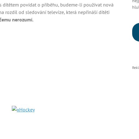
nej
 s dítětem povídat o příběhu, budeme-li používat nová
hlu
a rozdíl od sledování televize, která nepřináší dítěti
, čemu nerozumí.
Rek