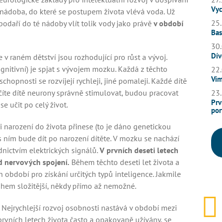
Vyc
á nádoba, do které se postupem života vlévá voda. Už
25.
odaří do té nádoby vlít tolik vody jako právě
v období
Bas
30.
Dív
e v raném dětství jsou rozhodující pro růst a vývoj.
kognitivní) je spjat s vývojem mozku. Každá z těchto
22.
Vím
chopnosti se rozvíjejí rychleji, jiné pomaleji. Každé dítě
učíte dítě neurony správně stimulovat, budou pracovat
23.
Prv
e učit po celý život.
por
ři narození do života přinese (to je dáno genetickou
 s ním bude dít po narození dítěte. V mozku se nachází
dnictvím elektrických signálů.
V prvních deseti letech
d nervových spojení.
Během těchto deseti let života a
h období pro získání určitých typů inteligence. Jakmile
nohem složitější, někdy přímo až nemožné.
. Nejrychlejší rozvoj osobnosti nastává v období mezi
prvních letech života často a opakovaně užívány, se