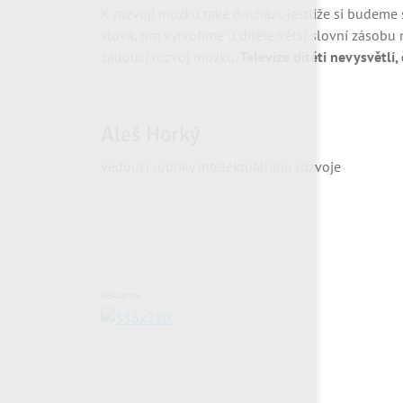
K rozvoji mozku také dochází, jestliže si budeme
slova, tím vytvoříme u dítěte větší slovní zásobu n
žádoucí rozvoj mozku.
Televize dítěti nevysvětlí
Aleš Horký
vedoucí rubriky intelektuálního rozvoje
Reklama