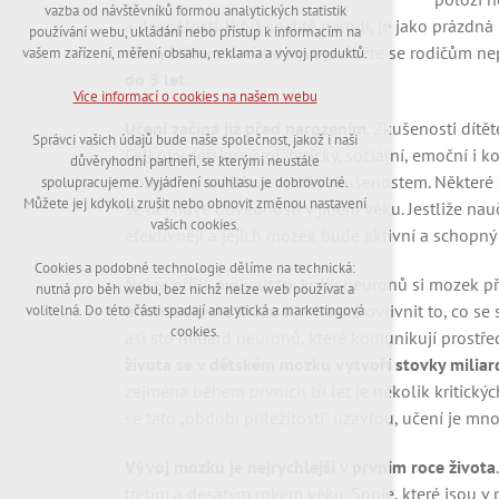
nutná pro provozování webu
vazba od návštěvníků formou analytických statistik
udržení kontextu stránek (session): případná
a dospělosti. Když se dítě narodí, je jako prázdn
používání webu, ukládání nebo přístup k informacím na
přihlášení, volby jazyka, apod.
nikdy během dalšího vývoje dítěte se rodičům nep
vašem zařízení, měření obsahu, reklama a vývoj produktů.
do 3 let
.
Volitelná cookies
Více informací o cookies na našem webu
analytická pro anonymizované vyhodnocení
Učení začíná již před narozením
. Zkušenosti dítět
návštěvnosti
Správci vašich údajů bude naše společnost, jakož i naši
marketingová cookies (Google,Hotjar)
Celkový dětský vývoj (fyzický, sociální, emoční i 
důvěryhodní partneři, se kterými neustále
oblastí se u dětí mění díky zkušenostem. Některé s
spolupracujeme. Vyjádření souhlasu je dobrovolné.
Více informací o cookies na našem webu
Můžete jej kdykoli zrušit nebo obnovit změnou nastavení
se učí nové dovednosti v jiném věku. Jestliže na
vašich cookies.
efektivněji a jejich mozek bude aktivní a schopný s
Cookies a podobné technologie dělíme na technická:
Přijmout všechny cookies
Nelze příliš ovlivnit to, kolik neuronů si mozek p
nutná pro běh webu, bez nichž nelze web používat a
informací), ale může se výrazně ovlivnit to, co se
volitelná. Do této části spadají analytická a marketingová
Odmítnout vše
cookies.
asi sto miliard neuronů, které komunikují prostře
života se v dětském mozku vytvoří stovky miliar
zejména během prvních tří let je několik kritickýc
se tato „období příležitostí" uzavřou, učení je m
Vývoj mozku je nejrychlejší v prvním roce života
třetím a desátým rokem věku. Spoje, které jsou v 