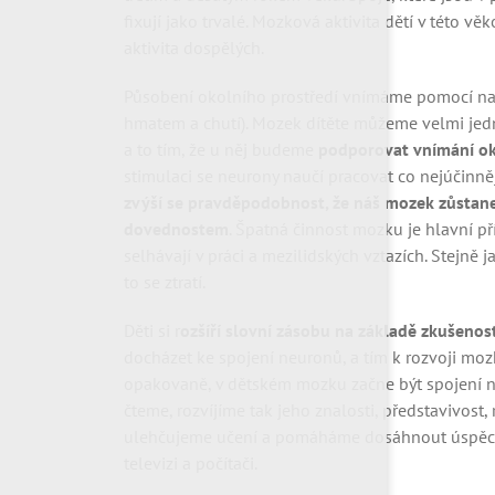
fixují jako trvalé. Mozková aktivita dětí v této 
aktivita dospělých.
Působení okolního prostředí vnímáme pomocí naš
hmatem a chutí). Mozek dítěte můžeme velmi jedn
a to tím, že u něj budeme
podporovat vnímání ok
stimulaci se neurony naučí pracovat co nejúčinně
zvýší se pravděpodobnost, že náš mozek zůstane 
dovednostem
. Špatná činnost mozku je hlavní př
selhávají v práci a mezilidských vztazích. Stejně 
to se ztratí.
Děti si r
ozšíří slovní zásobu na základě zkušenos
docházet ke spojení neuronů, a tím k rozvoji moz
opakovaně, v dětském mozku začne být spojení neu
čteme, rozvíjíme tak jeho znalosti, představivost
ulehčujeme učení a pomáháme dosáhnout úspěchů
televizi a počítači.