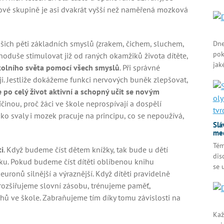
věkové skupině je asi dvakrát vyšší než naměřená mozková
ich pěti základních smyslů (zrakem, čichem, sluchem,
Dne
pok
oduše stimulovat již od raných okamžiků života dítěte,
jak
olního světa pomocí všech smyslů
. Při správné
ji. Jestliže dokážeme funkci nervových buněk zlepšovat,
po celý život aktivní a schopný učit se novým
íčinou, proč žáci ve škole neprospívají a dospělí
jako svaly i mozek pracuje na principu, co se nepoužívá,
Slá
med
Tém
ti
. Když budeme číst dětem knížky, tak bude u dětí
dis
ku. Pokud budeme číst dítěti oblíbenou knihu
se 
ronů silnější a výraznější. Když dítěti pravidelně
, rozšiřujeme slovní zásobu, trénujeme paměť,
 ve škole. Zabraňujeme tím díky tomu závislosti na
Kaž