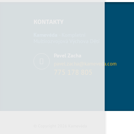
KONTAKTY
Kamevéda
- Kompletní
Multirozvojová Výchova Dětí
Pavel Zacha
pavel.zacha@kameveda.com
775 178 805
© Copyright 2026 Kamevéda