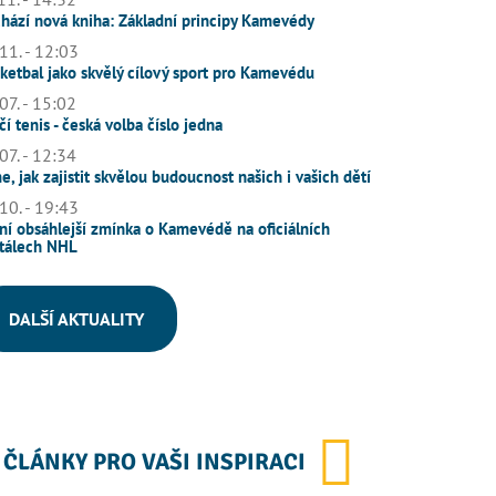
hází nová kniha: Základní principy Kamevédy
11. - 12:03
ketbal jako skvělý cílový sport pro Kamevédu
07. - 15:02
čí tenis - česká volba číslo jedna
07. - 12:34
e, jak zajistit skvělou budoucnost našich i vašich dětí
10. - 19:43
ní obsáhlejší zmínka o Kamevédě na oficiálních
tálech NHL
DALŠÍ AKTUALITY
ČLÁNKY PRO VAŠI INSPIRACI