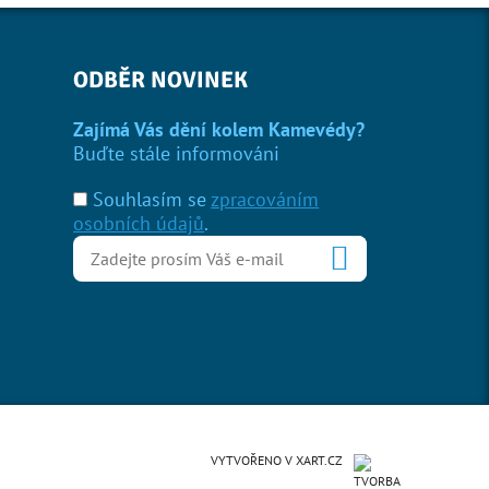
ODBĚR NOVINEK
Zajímá Vás dění kolem Kamevédy?
Buďte stále informováni
Souhlasím se
zpracováním
osobních údajů
.
VYTVOŘENO V XART.CZ