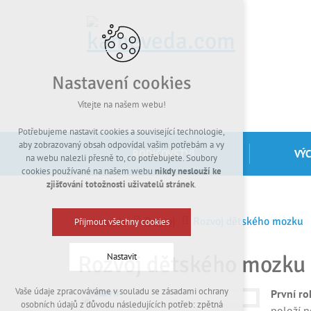
Nastavení cookies
Vítejte na našem webu!
Potřebujeme nastavit cookies a související technologie,
aby zobrazovaný obsah odpovídal vašim potřebám a vy
RODIČOVSTVÍ
VÝ
na webu nalezli přesně to, co potřebujete. Soubory
cookies používané na našem webu
nikdy neslouží ke
zjišťování totožnosti uživatelů stránek
.
Kamevéda
Rozvoj
Rozvoj dětského mozku
Přijmout všechny cookies
Rozvoj dětského mozku
Nastavit
Vaše údaje zpracováváme v souladu se zásadami ochrany
První ro
Technická cookies
osobních údajů z důvodu následujících potřeb: zpětná
položí n