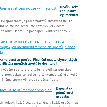
Dnešní svět
cení pouze
výjimečnost
šní společnost je podle filozofů nastavená tak, že
ud nejste jedineční, jste bezcenní. Základem
éhokoliv úspěchu je pochopení kontextu doby. V…
va nerovná se peníze. Finanční realita olympijských
ailistů z menších sportů je dost tvrdá
a výběru sportu pro dítě je vpravdě strategickou
ciplínou, pokud to rodiče i dítě vezmou vážně a vydrží
určitému sportu věnovat od dětství po…
Dnes už se
průměrnost
nevyplácí
dý pokrok, každá pozitivní změna a každý úspěch musí