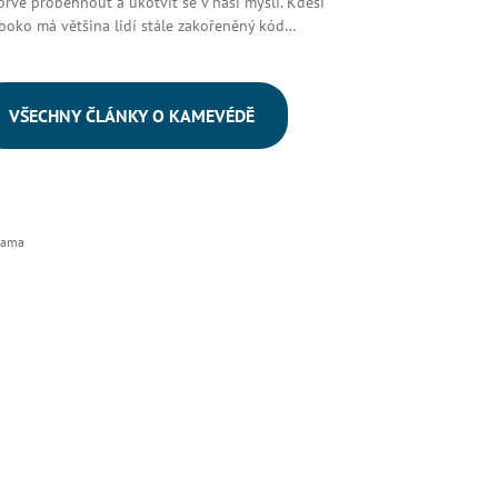
prve proběhnout a ukotvit se v naší mysli. Kdesi
boko má většina lidí stále zakořeněný kód…
VŠECHNY ČLÁNKY O KAMEVÉDĚ
lama