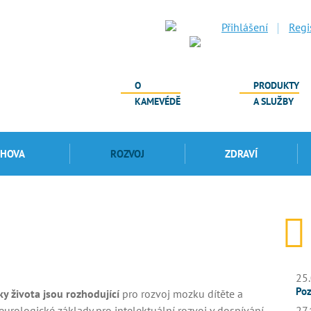
Přihlášení
Regi
O
PRODUKTY
KAMEVÉDĚ
A SLUŽBY
CHOVA
ROZVOJ
ZDRAVÍ
25.
Poz
ky života jsou rozhodující
pro rozvoj mozku dítěte a
eurologické základy pro intelektuální rozvoj v dospívání
27.