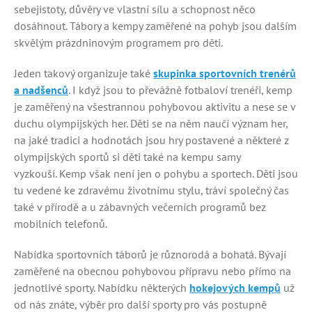
sebejistoty, důvěry ve vlastní sílu a schopnost něco
dosáhnout. Tábory a kempy zaměřené na pohyb jsou dalším
skvělým prázdninovým programem pro děti.
Jeden takový organizuje také
skupinka sportovních trenérů
a nadšenců
. I když jsou to převážně fotbaloví trenéři, kemp
je zaměřený na všestrannou pohybovou aktivitu a nese se v
duchu olympijských her. Děti se na něm naučí význam her,
na jaké tradici a hodnotách jsou hry postavené a některé z
olympijských sportů si děti také na kempu samy
vyzkouší. Kemp však není jen o pohybu a sportech. Děti jsou
tu vedené ke zdravému životnímu stylu, tráví společný čas
také v přírodě a u zábavných večerních programů bez
mobilních telefonů.
Nabídka sportovních táborů je různorodá a bohatá. Bývají
zaměřené na obecnou pohybovou přípravu nebo přímo na
jednotlivé sporty. Nabídku některých
hokejových kempů
už
od nás znáte, výběr pro další sporty pro vás postupně