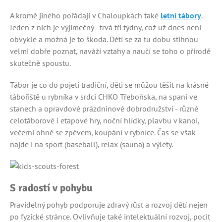
A kromě jiného pořádají v Chaloupkách také
letní tábory
.
Jeden z nich je výjimečný - trvá tři týdny, což už dnes není
obvyklé a možná je to škoda. Děti se za tu dobu stihnou
velmi dobře poznat, naváží vztahy a naučí se toho o přírodě
skutečně spoustu.
Tábor je co do pojetí tradiční, děti se můžou těšit na krásné
tábořiště u rybníka v srdci CHKO Třeboňska, na spaní ve
stanech a opravdové prázdninové dobrodružství - různé
celotáborové i etapové hry, noční hlídky, plavbu v kanoi,
večerní ohně se zpěvem, koupání v rybníce. Čas se však
najde i na sport (baseball), relax (sauna) a výlety.
S radostí v pohybu
Pravidelný pohyb podporuje zdravý růst a rozvoj dětí nejen
po fyzické stránce. Ovlivňuje také intelektuální rozvoj, pocit