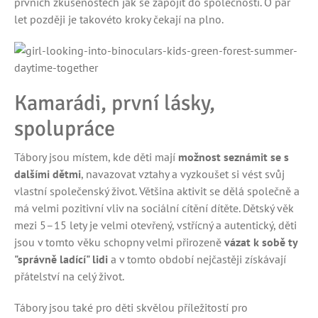
prvních zkušenostech jak se zapojit do společnosti. O pár
let později je takovéto kroky čekají na plno.
Kamarádi, první lásky,
spolupráce
Tábory jsou místem, kde děti mají
možnost seznámit se s
dalšími dětmi
, navazovat vztahy a vyzkoušet si vést svůj
vlastní společenský život. Většina aktivit se dělá společně a
má velmi pozitivní vliv na sociální cítění dítěte. Dětský věk
mezi 5–15 lety je velmi otevřený, vstřícný a autentický, děti
jsou v tomto věku schopny velmi přirozeně
vázat k sobě ty
"správně ladící" lidi
a v tomto období nejčastěji získávají
přátelství na celý život.
Tábory jsou také pro děti skvělou příležitostí pro