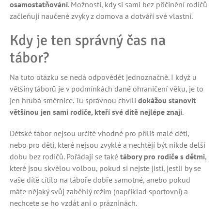
osamostatňování
. Možností, kdy si sami bez přičinění rodičů
začleňují naučené zvyky z domova a dotváří své vlastní.
Kdy je ten správný čas na
tábor?
Na tuto otázku se nedá odpovědět jednoznačně. I když u
většiny táborů je v podmínkách dané ohraničení věku, je to
jen hrubá směrnice. Tu správnou chvíli
dokážou stanovit
většinou jen sami rodiče, kteří své dítě nejlépe znají
.
Dětské tábor nejsou určitě vhodné pro příliš malé děti,
nebo pro děti, které nejsou zvyklé a nechtějí být nikde delší
dobu bez rodičů. Pořádají se také
tábory pro rodiče s dětmi
,
které jsou skvělou volbou, pokud si nejste jistí, jestli by se
vaše dítě cítilo na táboře dobře samotné, anebo pokud
máte nějaký svůj zaběhlý režim (například sportovní) a
nechcete se ho vzdát ani o prázninách.