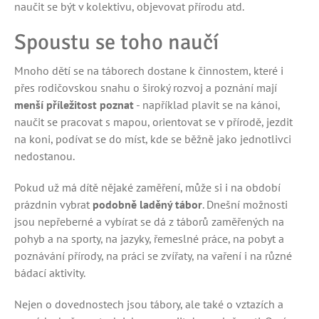
naučit se být v kolektivu, objevovat přírodu atd.
Spoustu se toho naučí
Mnoho dětí se na táborech dostane k činnostem, které i
přes rodičovskou snahu o široký rozvoj a poznání mají
menší příležitost poznat
- například plavit se na kánoi,
naučit se pracovat s mapou, orientovat se v přírodě, jezdit
na koni, podívat se do míst, kde se běžně jako jednotlivci
nedostanou.
Pokud už má dítě nějaké zaměření, může si i na období
prázdnin vybrat
podobně laděný tábor
. Dnešní možnosti
jsou nepřeberné a vybírat se dá z táborů zaměřených na
pohyb a na sporty, na jazyky, řemeslné práce, na pobyt a
poznávání přírody, na práci se zvířaty, na vaření i na různé
bádací aktivity.
Nejen o dovednostech jsou tábory, ale také o vztazích a