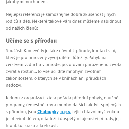
jakoby mimochodem.
Nejlepší referencí je samozřejmě dobrá zkušenost jiných
rodičů a dětí. Některé takové vám dnes můžeme nabídnout
od našich členů:
Učíme se s přírodou
Součástí Kamevédy je také návrat k přírodě, kontakt s ní,
který je pro přirozený vývoj dítěte důležitý. Pohyb na
čerstvém vzduchu v přírodě, pozorování přirozeného života
zvířat a rostlin... to vše učí dítě mnohým životním
zákonitostem, o kterých se v knihách ani příručkách
nedozví.
Jednou z organizací, která pořádá přírodní pobyty, naučné
programy, řemeslné trhy a mnoho dalších aktivit spojených
s přírodou, jsou
Chaloupky, o.p.s.
Jejich hlavní myšlenkou
je otevírat dětem, mládeži i dospělým tajemství přírody, její
hloubku, krásu a křehkost.