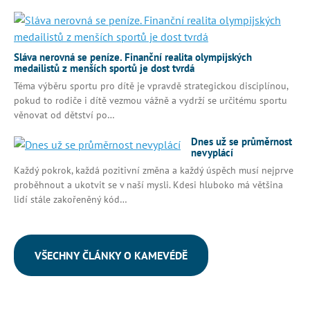
Sláva nerovná se peníze. Finanční realita olympijských
medailistů z menších sportů je dost tvrdá
Téma výběru sportu pro dítě je vpravdě strategickou disciplínou,
pokud to rodiče i dítě vezmou vážně a vydrží se určitému sportu
věnovat od dětství po…
Dnes už se průměrnost
nevyplácí
Každý pokrok, každá pozitivní změna a každý úspěch musí nejprve
proběhnout a ukotvit se v naší mysli. Kdesi hluboko má většina
lidí stále zakořeněný kód…
VŠECHNY ČLÁNKY O KAMEVÉDĚ