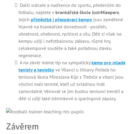
Další srdcaře a nadšence do sportu, především do
fotbalu, najdete v
brankářské škole Just4Keepers
.
Jejich
příměstké i přespávací kempy
jsou zaměřené
hlavně na brankářské dovednosti - postřeh,
obratnost, ohebnost, rychlost a sílu. Děti si však na
kempu užijí i nefotbalovou zábavu, různé hry,
celokempové soutěže a také pořádnou dávku
regenerace.
A na závěr máme tip na sympatický
kemp pro mladé
tenisty a tenistky
ve Vílanci u Jihlavy. Pořádá ho
tenisová škola Miroslava Kije z Třebíče a vítaní jsou
všichni malí tenisté, kteří už zvládnou hrát
samostatně. Věnovat se jim budou tenisoví trenéři a
děti si užijí také tréninkové a sparingové zápasy.
Závěrem