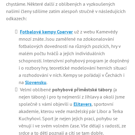
chystáme. Některé další z oblíbených a vyzkoušených
našimi členy sdílíme zatím alespoň stručně v následujících
odkazech:
Fotbalové kempy Coerver
už z webu Kamevédy
mnozí znáte. Jsou zaměřené na zdokonalování
fotbalových dovedností na různých pozicích, hry v
malém počtu hráčů a jejich individuálních
schopností. Intenzivní pohybový program je doplněný
i o rozbory hry, teoretické modelování herních situací
a rozhodování v nich. Kempy se pořádají v Čechách i
na
Slovensku
.
Velmi oblíbené
pohybové příměstské tábory
(a
nejen tábory) i pro ty nejmenší z Jihlavy a okolí jsme
společně s vámi objevili u
Elitavers
, sportovní
akademie, kterou vede manželský pár Libor a Terka
Kuchyňovi. Sport je nejen jejich prací, pohybu se
věnují i ve svém volném čase. Vše dělají s radostí, ze
srdce a to děti poznají a cítí se tam dobře.