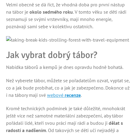
Velmi obecně se dá říct, že vhodná doba pro první nástup
na tábor je
okolo sedmého roku
. V tomto věku se děti rádi
seznamují se svými vrstevníky, mají mnoho energie,
poznávají sami sebe v kolektivu ostatních.
Jak vybrat dobrý tábor?
Nabídka táborů a kempů je dnes opravdu hodně bohatá.
Než vyberete tábor, můžete se pořadatelům ozvat, vyptat se,
co a jak bude probíhat, co a jak je zabezpečeno. Dokonce už
i na tábory mají své
webové
recenze
.
Kromě technických podmínek je také důležité, mnohokrát
ještě více než samotné materiální zabezpečení, aby tábor
pořádali lidé, kteří svou práci mají rádi a budou ji
dělat s
radostí a nadšením
. Od takových se děti učí nejraději a