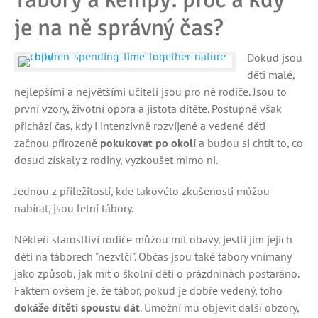
je na ně správný čas?
Dokud jsou
děti malé,
nejlepšími a největšími učiteli jsou pro ně rodiče. Jsou to
první vzory, životní opora a jistota dítěte. Postupně však
přichází čas, kdy i intenzivně rozvíjené a vedené děti
začnou přirozeně
pokukovat po okolí
a budou si chtít to, co
dosud získaly z rodiny, vyzkoušet mimo ni.
Jednou z příležitostí, kde takovéto zkušenosti můžou
nabírat, jsou letní tábory.
Někteří starostliví rodiče můžou mít obavy, jestli jim jejich
děti na táborech "nezvlčí". Občas jsou také tábory vnímany
jako způsob, jak mít o školní děti o prázdninách postaráno.
Faktem ovšem je, že tábor, pokud je dobře vedený, toho
dokáže dítěti spoustu dát
. Umožní mu objevit další obzory,