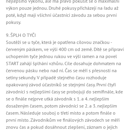
nejlepšího výkonu, ale má právo pokusit se o maximální
výkon pouze jednou. Druhé pokusy přicházejí na řadu až
poté, když mají všichni účastníci závodu za sebou první
pokusy.
9. ŠPLH O TYČI
Soutěží se u tyče, která je opatřena cílovou značkou -
červeným páskem, ve výši 400 cm od země. Dítě se připraví
uchopením tyče jednou rukou ve výši ramen a na povel
START zahájí šplhání vzhůru. Cíle dosahuje dohmatem na
červenou pásku nebo nad ni. Čas se měří s přesností na
setiny sekundy. V případě stejného času rozhoduje
opakovaný závod účastníků se stejnými časy. První čtyři
závodníci s nejlepšími časy se probojují do semifinále, kde
se o finále nejprve utká závodník s 1. a 4. nejlepším
dosaženým časem, potom závodníci se 2. a 3. nejlepším
časem. Následuje souboj o třetí místo a potom finále o
první místo. Závodníkům ve finálových závodech se měří
znovu čas a pokud dosáhnout zlepšení, záznam o jejich