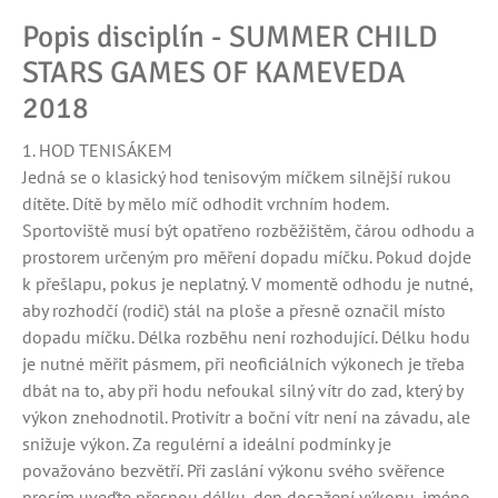
Popis disciplín - SUMMER CHILD
STARS GAMES OF KAMEVEDA
2018
1. HOD TENISÁKEM
Jedná se o klasický hod tenisovým míčkem silnější rukou
dítěte. Dítě by mělo míč odhodit vrchním hodem.
Sportoviště musí být opatřeno rozběžištěm, čárou odhodu a
prostorem určeným pro měření dopadu míčku. Pokud dojde
k přešlapu, pokus je neplatný. V momentě odhodu je nutné,
aby rozhodčí (rodič) stál na ploše a přesně označil místo
dopadu míčku. Délka rozběhu není rozhodující. Délku hodu
je nutné měřit pásmem, při neoficiálních výkonech je třeba
dbát na to, aby při hodu nefoukal silný vítr do zad, který by
výkon znehodnotil. Protivítr a boční vítr není na závadu, ale
snižuje výkon. Za regulérní a ideální podmínky je
považováno bezvětří. Při zaslání výkonu svého svěřence
prosím uveďte přesnou délku, den dosažení výkonu, jméno