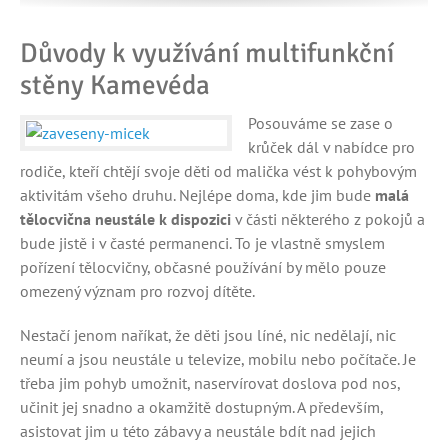
Důvody k využívání multifunkční
stěny Kamevéda
Posouváme se zase o
krůček dál v nabídce pro
rodiče, kteří chtějí svoje děti od malička vést k pohybovým
aktivitám všeho druhu. Nejlépe doma, kde jim bude
malá
tělocvična
neustále
k dispozici
v části některého z pokojů a
bude jistě i v časté permanenci. To je vlastně smyslem
pořízení tělocvičny, občasné používání by mělo pouze
omezený význam pro rozvoj dítěte.
Nestačí jenom naříkat, že děti jsou líné, nic nedělají, nic
neumí a jsou neustále u televize, mobilu nebo počítače. Je
třeba jim pohyb umožnit, naservírovat doslova pod nos,
učinit jej snadno a okamžitě dostupným. A především,
asistovat jim u této zábavy a neustále bdít nad jejich