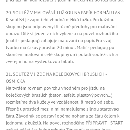
20. SOUTĚŽ V MALOVÁNÍ TUŽKOU NA PAPÍR FORMÁTU A3
K soutěži je zapotřebí vhodná měkká tužka. Pro každou
skupinu jsou připraveny tři různé předlohy pro malování
obrazu. Dítě si jeden z nich vybere a na povel rozhodčího
(malíř - pedagog) zahajuje malování na papír. Pro svoji
tvorbu má časový prostor 20 minut. Malíř - pedagog po
skončení malování celé skupiny určí pořadí soutěžících a
zveřejní ho na výsledkovou tabuli.
21. SOUTĚŽ V JÍZDĚ NA KOLEČKOVÝCH BRUSLÍCH -
OSMIČKA
Na tvrdém rovném povrchu vhodném pro jízdu na
kolečkových bruslích (beton, asfalt, plastový povrch...)
rozmístíme dva kužely ve vzdálenosti 8 metrů od sebe.
Přesně uprostřed mezi nimi namalujeme silnou startovací
čáru. Závodník se postaví oběma nohama za čáru čelem k
jednomu z kuželů. Na povel rozhodčího PŘIPRAVIT - START
začíná běžet čas jedné minuty. Závodník vystartuje co