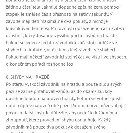
žádnou částí těla. Jakmile dopadne zpět na zem, pomocí
stopek je změřen čas s přesností na setiny sekundy. V
závodě mají děti maximálně dva pokusy, z nichž je
klasifikován ten lepší. Při rovnosti dosaženého času zvítězí
účastník, který dosáhne vyššího počtu shybů na hrazdě.
Pokud se jeden z těchto závodníků zúčastní soutěže ve
shybech a druhý ne, vítězí ten, který závodil ve shybech.
Pokud mají někteří závodníci stejný čas ve visu i ve shybech,
o konečném pořadí rozhodne los
8. SHYBY NA HRAZDĚ
Po startu vyskočí závodník na hrazdu a pouze silou svých
paží se začne přitahovat vzhůru až do okamžiku, kdy
dosáhne bradou na úroveň hrazdy. Potom se volně spustí
dolů a úplně narovná obě paže. Potom teprve může zahájit
pokus o další shyb. Je důležité, aby nedošlo k žádnému
zhoupnutí, které provedení shybu usnadňuje. Každý
závodník má pouze dva pokusy k dosažení svého