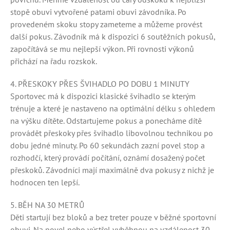
stopě obuvi vytvořené patami obuvi závodníka. Po
provedeném skoku stopy zameteme a můžeme provést
další pokus. Závodník má k dispozici 6 soutěžních pokusů,
započítává se mu nejlepší výkon. Při rovnosti výkonů
přichází na řadu rozskok.
4. PŘESKOKY PŘES ŠVIHADLO PO DOBU 1 MINUTY
Sportovec má k dispozici klasické švihadlo se kterým
trénuje a které je nastaveno na optimální délku s ohledem
na výšku dítěte. Odstartujeme pokus a ponecháme dítě
provádět přeskoky přes švihadlo libovolnou technikou po
dobu jedné minuty. Po 60 sekundách zazní povel stop a
rozhodčí, který provádí počítání, oznámí dosažený počet
přeskoků. Závodníci mají maximálně dva pokusy z nichž je
hodnocen ten lepší.
5. BĚH NA 30 METRŮ
Děti startují bez bloků a bez treter pouze v běžné sportovní
obuvi. Na povel nebo výstřel vyběhnou na vzdálenost 30