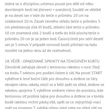
Jedná se o disciplínu určenou pouze pro děti od věku
dovršených šesti let (červení + oranžoví). Soutěž ve střelbě
je na deset ran v leže do terče o průměru 20 cm na
vzdálenost 10 m. Zásah černého středu terče o průměru 5
cm představuje zisk tří bodů, střední část terče o průměru
10 cm znamená zisk 2 bodů a trefa do bílé plochy terče o
průměru 20 cm je za jeden bod. Časový limit pro sérii deseti
ran je 5 minut. V případě rovnosti bodů přichází na řadu
rozstřel na jednu ránu až do rozhodnutí.
18. VĚJÍŘ - OPAKOVANÉ SPRINTY NA TENISOVÉM KURTU
Závodník zahajuje závod s tenisovou raketou v ruce. Stojí
na bodu T sektoru pro podání čelem k síti. Na povel START
vyběhne k levé boční čáře pro dvouhru a dotkne se čáry
okrajem rámu rakety, otočí se a běží zpět na střed, dotkne se
raketou spojnice T, vyběhne směrem vlevo do prostoru, kde
tenisovou síť protíná lajna pro dvouhru a dotkne se v tomto
bodě raketou vrchní pásky sítě, opět se co nejrychleji vrací
zpět na písmeno T, vybíhá přímo před sebe na střed sítě po