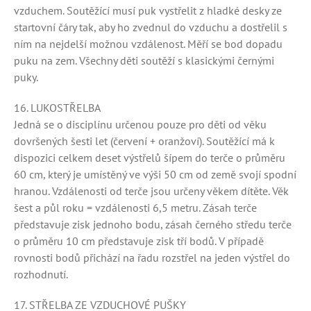
vzduchem. Soutěžící musí puk vystřelit z hladké desky ze
startovní čáry tak, aby ho zvednul do vzduchu a dostřelil s
ním na nejdelší možnou vzdálenost. Měří se bod dopadu
puku na zem. Všechny děti soutěží s klasickými černými
puky.
16. LUKOSTŘELBA
Jedná se o disciplínu určenou pouze pro děti od věku
dovršených šesti let (červení + oranžoví). Soutěžící má k
dispozici celkem deset výstřelů šípem do terče o průměru
60 cm, který je umístěný ve výši 50 cm od země svojí spodní
hranou. Vzdálenosti od terče jsou určeny věkem dítěte. Věk
šest a půl roku = vzdálenosti 6,5 metru. Zásah terče
představuje zisk jednoho bodu, zásah černého středu terče
o průměru 10 cm představuje zisk tří bodů. V případě
rovnosti bodů přichází na řadu rozstřel na jeden výstřel do
rozhodnutí.
17. STŘELBA ZE VZDUCHOVÉ PUŠKY