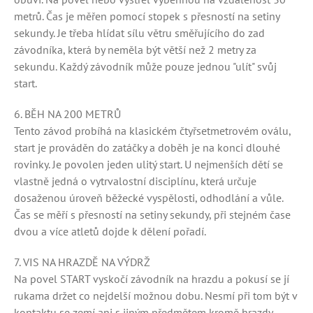
metrů. Čas je měřen pomocí stopek s přesností na setiny
sekundy. Je třeba hlídat sílu větru směřujícího do zad
závodníka, která by neměla být větší než 2 metry za
sekundu. Každý závodník může pouze jednou "ulít" svůj
start.
6. BĚH NA 200 METRŮ
Tento závod probíhá na klasickém čtyřsetmetrovém oválu,
start je prováděn do zatáčky a doběh je na konci dlouhé
rovinky. Je povolen jeden ulitý start. U nejmenších dětí se
vlastně jedná o vytrvalostní disciplínu, která určuje
dosaženou úroveň běžecké vyspělosti, odhodlání a vůle.
Čas se měří s přesností na setiny sekundy, při stejném čase
dvou a více atletů dojde k dělení pořadí.
7. VIS NA HRAZDĚ NA VÝDRŽ
Na povel START vyskočí závodník na hrazdu a pokusí se jí
rukama držet co nejdelší možnou dobu. Nesmí při tom být v
kontaktu se zemí ani s jiným předmětem kromě hrazdy