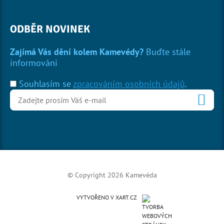
ODBĚR NOVINEK
Zajímá Vás dění kolem Kamevédy?
Buďte stále
informováni
Souhlasím se
zpracováním osobních údajů
.
© Copyright 2026 Kamevéda
VYTVOŘENO V XART.CZ