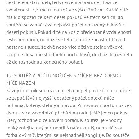
Šestileté a starší děti, tedy červení a oranžoví, hází ze
vzdálenosti 3,5 metru na koš ve výšce 260 cm. Každé dítě
má k dispozici celkem deset pokusů ve třech sériích, do
soutěže se započítává nejvyšší počet dosažených košů z
deseti pokusů. Pokud dítě na koš z předepsané vzdálenosti
ještě nedohodí, nemůže se této soutěže zúčastnit. Pokud
nastane situace, že dvě nebo více dětí ve stejné věkové
skupině dosáhne shodného počtu košů, dochází k rozstřelu
až do rozhodnutí konečného pořadí.
12. SOUTĚŽ V POČTU NOŽIČEK S MÍČEM BEZ DOPADU
MÍČE NA ZEM
Každý účastník soutěže má celkem pět pokusů, do soutěže
se započítává nejvyšší dosažený počet doteků míče
nohama, koleny, stehny a hlavou. Při rovnosti počtu nožiček
dvou a více závodníků přichází na řadu ještě jeden pokus,
který rozhodne o celkovém pořadí. K soutěži je vhodný
lehký volejbalový míč nepříliš nafouknutý, nebo dětský
fotbalový míč, kterými se nejsnadněji žongluje. Do soutěže