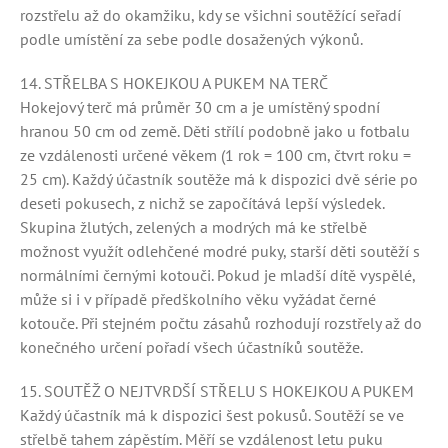
rozstřelu až do okamžiku, kdy se všichni soutěžící seřadí
podle umístění za sebe podle dosažených výkonů.
14. STŘELBA S HOKEJKOU A PUKEM NA TERČ
Hokejový terč má průměr 30 cm a je umístěný spodní
hranou 50 cm od země. Děti střílí podobně jako u fotbalu
ze vzdálenosti určené věkem (1 rok = 100 cm, čtvrt roku =
25 cm). Každý účastník soutěže má k dispozici dvě série po
deseti pokusech, z nichž se započítává lepší výsledek.
Skupina žlutých, zelených a modrých má ke střelbě
možnost využít odlehčené modré puky, starší děti soutěží s
normálními černými kotouči. Pokud je mladší dítě vyspělé,
může si i v případě předškolního věku vyžádat černé
kotouče. Při stejném počtu zásahů rozhodují rozstřely až do
konečného určení pořadí všech účastníků soutěže.
15. SOUTĚŽ O NEJTVRDŠÍ STŘELU S HOKEJKOU A PUKEM
Každý účastník má k dispozici šest pokusů. Soutěží se ve
střelbě tahem zápěstím. Měří se vzdálenost letu puku