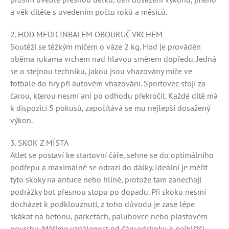
a věk dítěte s uvedením počtu roků a měsíců.
2. HOD MEDICINBALEM OBOURUČ VRCHEM
Soutěží se těžkým míčem o váze 2 kg. Hod je prováděn
oběma rukama vrchem nad hlavou směrem dopředu. Jedná
se o stejnou techniku, jakou jsou vhazovány míče ve
fotbale do hry při autovém vhazování. Sportovec stojí za
čarou, kterou nesmí ani po odhodu překročit. Každé dítě má
k dispozici 5 pokusů, započítává se mu nejlepší dosažený
výkon.
3. SKOK Z MÍSTA
Atlet se postaví ke startovní čáře, sehne se do optimálního
podřepu a maximálně se odrazí do dálky. Ideální je měřit
tyto skoky na antuce nebo hlíně, protože tam zanechají
podrážky bot přesnou stopu po dopadu. Při skoku nesmí
docházet k podklouznutí, z toho důvodu je zase lépe
skákat na betonu, parketách, palubovce nebo plastovém
povrchu. Měříme vzdálenost od čáry odskoku k nejbližší