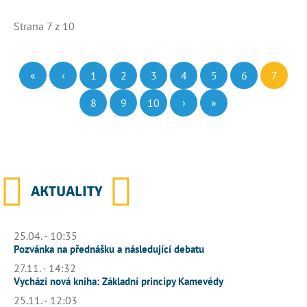
Strana 7 z 10
«
‹
1
2
3
4
5
6
7
8
9
10
›
»
AKTUALITY
25.04. - 10:35
Pozvánka na přednášku a následující debatu
27.11. - 14:32
Vychází nová kniha: Základní principy Kamevédy
25.11. - 12:03