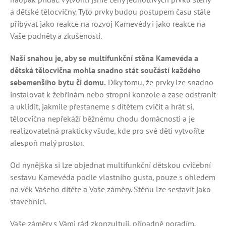
a dětské tělocvičny. Tyto prvky budou postupem času stále
přibývat jako reakce na rozvoj Kamevédy i jako reakce na
Vaše podněty a zkušenosti.
Naší snahou je, aby se multifunkční stěna Kamevéda a
dětská tělocvična mohla snadno stát součástí každého
sebemenšího bytu či domu.
Díky tomu, že prvky lze snadno
instalovat k žebřinám nebo stropní konzole a zase odstranit
a uklidit, jakmile přestaneme s dítětem cvičit a hrát si,
tělocvična nepřekáží běžnému chodu domácnosti a je
realizovatelná prakticky všude, kde pro své děti vytvoříte
alespoň malý prostor.
Od nynějška si lze objednat multifunkční dětskou cvičební
sestavu Kamevéda podle vlastního gusta, pouze s ohledem
na věk Vašeho dítěte a Vaše záměry. Stěnu lze sestavit jako
stavebnici.
Vaše záměry s Vámi rád zkonzultuji, případně poradím.