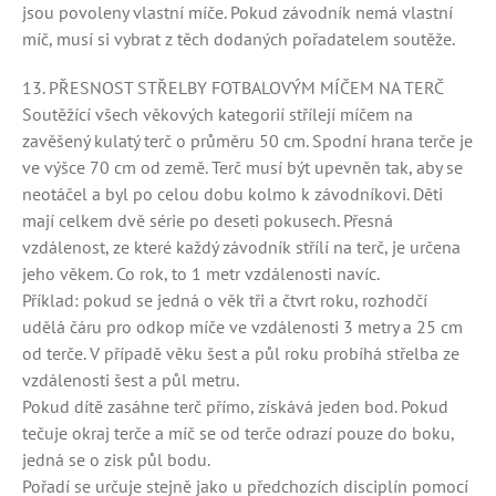
jsou povoleny vlastní míče. Pokud závodník nemá vlastní
míč, musí si vybrat z těch dodaných pořadatelem soutěže.
13. PŘESNOST STŘELBY FOTBALOVÝM MÍČEM NA TERČ
Soutěžící všech věkových kategorií střílejí míčem na
zavěšený kulatý terč o průměru 50 cm. Spodní hrana terče je
ve výšce 70 cm od země. Terč musí být upevněn tak, aby se
neotáčel a byl po celou dobu kolmo k závodníkovi. Děti
mají celkem dvě série po deseti pokusech. Přesná
vzdálenost, ze které každý závodník střílí na terč, je určena
jeho věkem. Co rok, to 1 metr vzdálenosti navíc.
Příklad: pokud se jedná o věk tři a čtvrt roku, rozhodčí
udělá čáru pro odkop míče ve vzdálenosti 3 metry a 25 cm
od terče. V případě věku šest a půl roku probíhá střelba ze
vzdálenosti šest a půl metru.
Pokud dítě zasáhne terč přímo, získává jeden bod. Pokud
tečuje okraj terče a míč se od terče odrazí pouze do boku,
jedná se o zisk půl bodu.
Pořadí se určuje stejně jako u předchozích disciplín pomocí