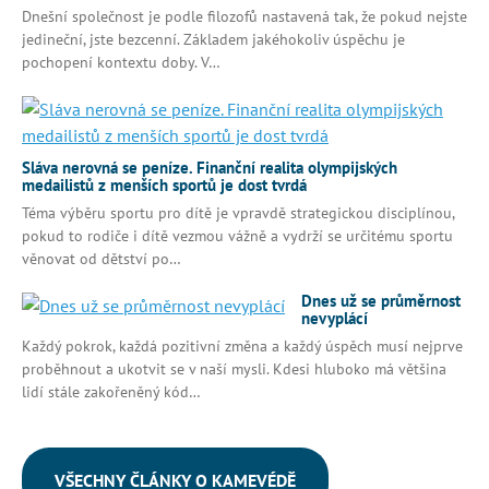
Dnešní společnost je podle filozofů nastavená tak, že pokud nejste
jedineční, jste bezcenní. Základem jakéhokoliv úspěchu je
pochopení kontextu doby. V…
Sláva nerovná se peníze. Finanční realita olympijských
medailistů z menších sportů je dost tvrdá
Téma výběru sportu pro dítě je vpravdě strategickou disciplínou,
pokud to rodiče i dítě vezmou vážně a vydrží se určitému sportu
věnovat od dětství po…
Dnes už se průměrnost
nevyplácí
Každý pokrok, každá pozitivní změna a každý úspěch musí nejprve
proběhnout a ukotvit se v naší mysli. Kdesi hluboko má většina
lidí stále zakořeněný kód…
VŠECHNY ČLÁNKY O KAMEVÉDĚ