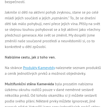
bezpečností.
Jakmile si děti na aktivní pohyb zvyknou, stane se po celé
mládí jejich součástí a jejich „vyznáním." To, že se dnešní
děti tak málo pohybují, není přece jejich vina. Přišly na svět
se stejnou touhou pohybovat se a být aktivní jako všechny
předchozí generace. Ale svět se změnil. My dospělí jsme
změnili naše současné prostředí a neuvědomili si, co to
konkrétně u dětí způsobí.
Nabízíme cestu, jak z toho ven.
Na stránce
Produkty Kamevédy
naleznete seznam produktů
a ceník jednotlivých prvků a možnost objednávky.
Multifunkční stěna Kamevéda
byla prozatím nabízena
úzkému okruhu rodičů pouze v dané neměnné sestavě
několika prvků. Od tohoto okamžiku si ji můžete sestavit
podle svého přání. Některé prvky můžete ignorovat, jiné
naopak přidat. Vytvořili jsme ceny jednotlivých prvků stěny