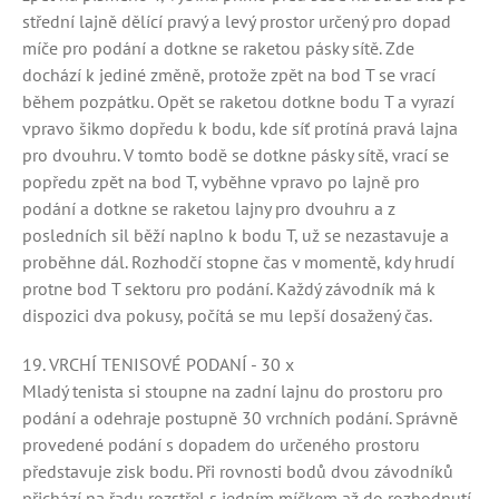
střední lajně dělící pravý a levý prostor určený pro dopad
míče pro podání a dotkne se raketou pásky sítě. Zde
dochází k jediné změně, protože zpět na bod T se vrací
během pozpátku. Opět se raketou dotkne bodu T a vyrazí
vpravo šikmo dopředu k bodu, kde síť protíná pravá lajna
pro dvouhru. V tomto bodě se dotkne pásky sítě, vrací se
popředu zpět na bod T, vyběhne vpravo po lajně pro
podání a dotkne se raketou lajny pro dvouhru a z
posledních sil běží naplno k bodu T, už se nezastavuje a
proběhne dál. Rozhodčí stopne čas v momentě, kdy hrudí
protne bod T sektoru pro podání. Každý závodník má k
dispozici dva pokusy, počítá se mu lepší dosažený čas.
19. VRCHÍ TENISOVÉ PODANÍ - 30 x
Mladý tenista si stoupne na zadní lajnu do prostoru pro
podání a odehraje postupně 30 vrchních podání. Správně
provedené podání s dopadem do určeného prostoru
představuje zisk bodu. Při rovnosti bodů dvou závodníků
přichází na řadu rozstřel s jedním míčkem až do rozhodnutí.