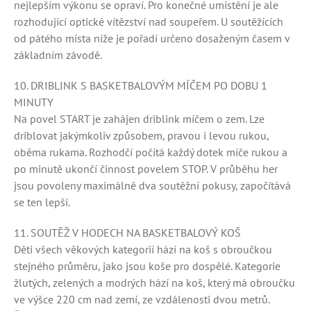
nejlepším výkonu se opraví. Pro konečné umístění je ale
rozhodující optické vítězství nad soupeřem. U soutěžících
od pátého místa níže je pořadí určeno dosaženým časem v
základním závodě.
10. DRIBLINK S BASKETBALOVÝM MÍČEM PO DOBU 1
MINUTY
Na povel START je zahájen driblink míčem o zem. Lze
driblovat jakýmkoliv způsobem, pravou i levou rukou,
oběma rukama. Rozhodčí počítá každý dotek míče rukou a
po minutě ukončí činnost povelem STOP. V průběhu her
jsou povoleny maximálně dva soutěžní pokusy, započítává
se ten lepší.
11. SOUTĚŽ V HODECH NA BASKETBALOVÝ KOŠ
Děti všech věkových kategorií hází na koš s obroučkou
stejného průměru, jako jsou koše pro dospělé. Kategorie
žlutých, zelených a modrých hází na koš, který má obroučku
ve výšce 220 cm nad zemí, ze vzdálenosti dvou metrů.