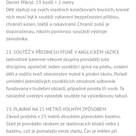
Daniel Přikryl: 13 bodů + 2 metry
Děti startují na svých vlastních kolečkových bruslích, kromě
nich musí být k soutěži vybaveni bezpečnostní přilbou,
chrániči kolen, loktů a rukavicemi. Chránič zubů je
doporučenou, nikoliv povinnou součástí výstroje
závodníka.
22. SOUTĚŽ V PŘEDNESU PÍSNĚ V ANGLICKÉM JAZYCE
Jednotlivé barevné-věkové skupiny provádějí tuto
disciplínu společně. Jeden soutěžící zpívá na pódiu, ostatní
děti a rodiče tvoří obecenstvo nutné k plnění úkolu. Pořadí
umístění jednotlivých soutěžících ohodnotí odborník
fundovaný v hudební oblasti, případně porota tří osob. Ta
následně uveřejní výsledek soutěže na výsledkovou tabuli.
23. PLAVÁNÍ NA 25 METRŮ VOLNÝM ZPŮSOBEM
Závod probíhá v 25 metrů dlouhém plaveckém bazénu.
Start je prováděn skokem ze startovacích bloků nebo z
bazénu, což je pomalejší verze startu. Čas je měřen při