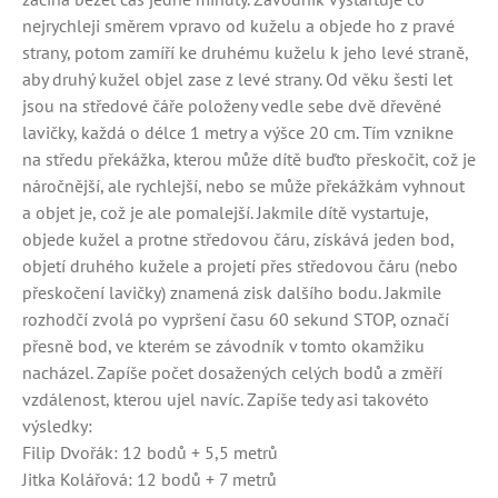
nejrychleji směrem vpravo od kuželu a objede ho z pravé
strany, potom zamíří ke druhému kuželu k jeho levé straně,
aby druhý kužel objel zase z levé strany. Od věku šesti let
jsou na středové čáře položeny vedle sebe dvě dřevěné
lavičky, každá o délce 1 metry a výšce 20 cm. Tím vznikne
na středu překážka, kterou může dítě buďto přeskočit, což je
náročnější, ale rychlejší, nebo se může překážkám vyhnout
a objet je, což je ale pomalejší. Jakmile dítě vystartuje,
objede kužel a protne středovou čáru, získává jeden bod,
objetí druhého kužele a projetí přes středovou čáru (nebo
přeskočení lavičky) znamená zisk dalšího bodu. Jakmile
rozhodčí zvolá po vypršení času 60 sekund STOP, označí
přesně bod, ve kterém se závodník v tomto okamžiku
nacházel. Zapíše počet dosažených celých bodů a změří
vzdálenost, kterou ujel navíc. Zapíše tedy asi takovéto
výsledky:
Filip Dvořák: 12 bodů + 5,5 metrů
Jitka Kolářová: 12 bodů + 7 metrů