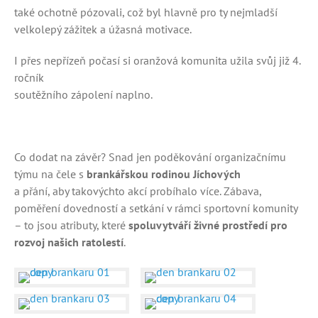
také ochotně pózovali, což byl hlavně pro ty nejmladší
velkolepý zážitek a úžasná motivace.
I přes nepřízeň počasí si oranžová komunita užila svůj již 4.
ročník
soutěžního zápolení naplno.
Co dodat na závěr? Snad jen poděkování organizačnímu
týmu na čele s
brankářskou rodinou Jíchových
a přání, aby takovýchto akcí probíhalo více. Zábava,
poměření dovedností a setkání v rámci sportovní komunity
– to jsou atributy, které
spoluvytváří živné prostředí pro
rozvoj našich ratolestí
.