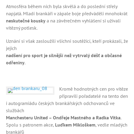
Atmosféra během nich byla skvělá a do poslední střely
napjatá. Mladí brankáři v zápale boje předváděli mnohokrát
neskutečné kousky
a na závěrečném vyhlášení si užívali
vítězný potlesk.
Uznání si však zasloužili všichni soutěžící, kteří prokázali, že
jejich
nadšení pro sport je silnější než vytrvalý déšť a občasné
odřeniny
.
Kromě hodnotných cen pro vítěze
připravili pořadatelé na tento den
i autogramiádu českých brankářských odchovanců ve
službách
Manchesteru United – Ondřeje Mastného a Radka Vítka
.
Spolu s patronem akce,
Luďkem Mikloškem
, vedle mladých
brankářů