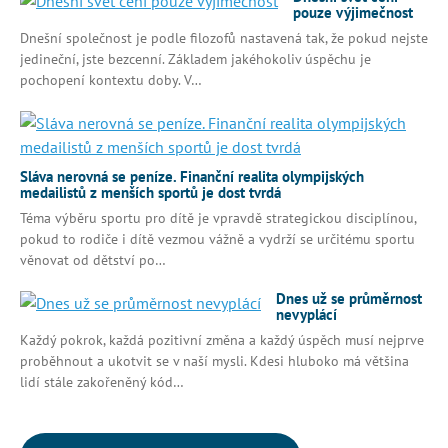
pouze výjimečnost
Dnešní společnost je podle filozofů nastavená tak, že pokud nejste
jedineční, jste bezcenní. Základem jakéhokoliv úspěchu je
pochopení kontextu doby. V…
Sláva nerovná se peníze. Finanční realita olympijských
medailistů z menších sportů je dost tvrdá
Téma výběru sportu pro dítě je vpravdě strategickou disciplínou,
pokud to rodiče i dítě vezmou vážně a vydrží se určitému sportu
věnovat od dětství po…
Dnes už se průměrnost
nevyplácí
Každý pokrok, každá pozitivní změna a každý úspěch musí nejprve
proběhnout a ukotvit se v naší mysli. Kdesi hluboko má většina
lidí stále zakořeněný kód…