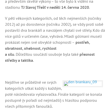
a především skvělé výkony – to vše bylo k vidění na
stadionu
TJ Slavoj Třešť v neděli 14. června 2020
.
V pěti věkových kategoriích, od těch nejmenších (ročníky
2012) až po dorostence (ročníku 2002), se vždy proti sobě
postavili dva brankáři a navzájem chytali své střely. Kdo dá
více gólů v určeném čase, vyhrává. Mladí gólmani museli
prokázat nejen své obvyklé schopnosti –
postřeh,
obratnost, ohebnost, rychlost
a sílu
. Důležitou součástí souboje byla také
přesnost
střelby a taktika
.
Nejdříve se průběžně ve svých
kategoriích utkal každý s každým,
poté následovala vyřazovačka. Finále kategorií se konala
postupně (v pořadí od nejmladší) s hlasitou podporou
všech přítomných fanoušků.