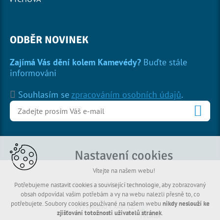
ODBĚR NOVINEK
Zajímá Vás dění kolem Kamevédy?
Buďte stále
informováni
Souhlasím se
zpracováním osobních údajů
.
Nastavení cookies
Vítejte na našem webu!
© Copyright 2026 Kamevéda
Potřebujeme nastavit cookies a související technologie, aby zobrazovaný
obsah odpovídal vašim potřebám a vy na webu nalezli přesně to, co
potřebujete. Soubory cookies používané na našem webu
nikdy neslouží ke
VYTVOŘENO V XART.CZ
zjišťování totožnosti uživatelů stránek
.