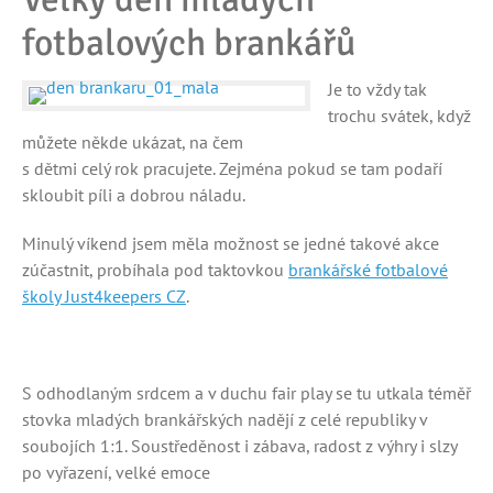
fotbalových brankářů
Je to vždy tak
trochu svátek, když
můžete někde ukázat, na čem
s dětmi celý rok pracujete. Zejména pokud se tam podaří
skloubit píli a dobrou náladu.
Minulý víkend jsem měla možnost se jedné takové akce
zúčastnit, probíhala pod taktovkou
brankářské fotbalové
školy Just4keepers CZ
.
S odhodlaným srdcem a v duchu fair play se tu utkala téměř
stovka mladých brankářských nadějí z celé republiky v
soubojích 1:1. Soustředěnost i zábava, radost z výhry i slzy
po vyřazení, velké emoce