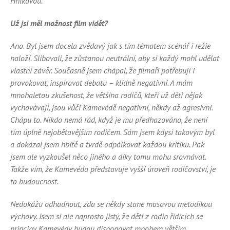
Hníkovou.
Už jsi měl možnost film vidět?
Ano. Byl jsem docela zvědavý jak s tím tématem scénář i režie
naloží. Slibovali, že zůstanou neutrální, aby si každý mohl udělat
vlastní závěr. Současně jsem chápal, že filmaři potřebují i
provokovat, inspirovat debatu – klidně negativní. A mám
mnohaletou zkušenost, že většina rodičů, kteří už děti nějak
vychovávají, jsou vůči Kamevédě negativní, někdy až agresivní.
Chápu to. Nikdo nemá rád, když je mu předhazováno, že není
tím úplně nejobětavějším rodičem. Sám jsem kdysi takovým byl
a dokázal jsem hbitě a tvrdě odpálkovat každou kritiku. Pak
jsem ale vyzkoušel něco jiného a díky tomu mohu srovnávat.
Takže vím, že Kamevéda představuje vyšší úroveň rodičovství, je
to budoucnost.
Nedokážu odhadnout, zda se někdy stane masovou metodikou
výchovy. Jsem si ale naprosto jistý, že děti z rodin řídících se
principy Kamevédy budou disponovat mnohem větším