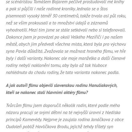
se scénáristou Tomášem Bojarem pečlivě prostudovali mé knihy
a pak si půjčili i naše rodinné kroniky. Jednalo se o štos
písemností vysoký téměř 30 centimetrů, takže trvalo asi půl roku,
než se vším prokousali a to množství údajů a záznamů
vyhodnotili. Mezi tím jsme se stále setkávali nebo si telefonovali.
Dokonce jsem je provázel po okolí Velkého Meziříčí i po našem
městě, abych jim předvedl všechna místa, která byla pro výchovu
syna Pavla důležitá. Zvažovala se možnost hraného filmu, ve hře
byly i další varianty. Nakonec ale moje manželka a další členové
rodiny nebyli nakloněni tomu, aby bylo až tak hluboce
nahlédnuto do chodu rodiny, že tato varianta nakonec padla.
A jak autoři filmu objevili slovenskou rodinu Hanuliakových,
kteří se nakonec stali hlavními aktéry filmu?
Tvůrcům filmu jsem doporučil několik rodin, které podle mého
názoru pracují se svými dětmi na té nejvyšší úrovni z hlediska
principů Kamevédy. Nejprve je zaujala rodina Janáčkova z obce
Oudoleň poblíž Havlíčkova Brodu, jejichž tehdy tříletý syn