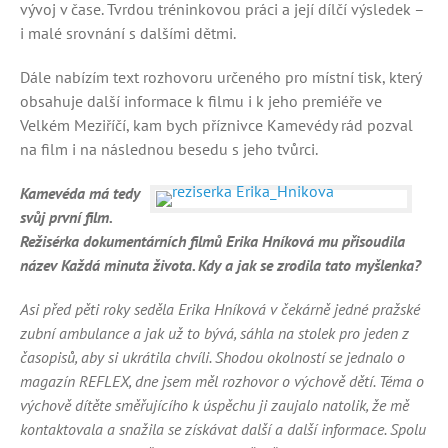
vývoj v čase. Tvrdou tréninkovou práci a její dílčí výsledek –
i malé srovnání s dalšími dětmi.
Dále nabízím text rozhovoru určeného pro místní tisk, který
obsahuje další informace k filmu i k jeho premiéře ve
Velkém Meziříčí, kam bych příznivce Kamevédy rád pozval
na film i na následnou besedu s jeho tvůrci.
Kamevéda má tedy
svůj první film.
Režisérka dokumentárních filmů Erika Hníková mu přisoudila
název Každá minuta života. Kdy a jak se zrodila tato myšlenka?
Asi před pěti roky seděla Erika Hníková v čekárně jedné pražské
zubní ambulance a jak už to bývá, sáhla na stolek pro jeden z
časopisů, aby si ukrátila chvíli. Shodou okolností se jednalo o
magazín REFLEX, dne jsem měl rozhovor o výchově dětí. Téma o
výchově dítěte směřujícího k úspěchu ji zaujalo natolik, že mě
kontaktovala a snažila se získávat další a další informace. Spolu