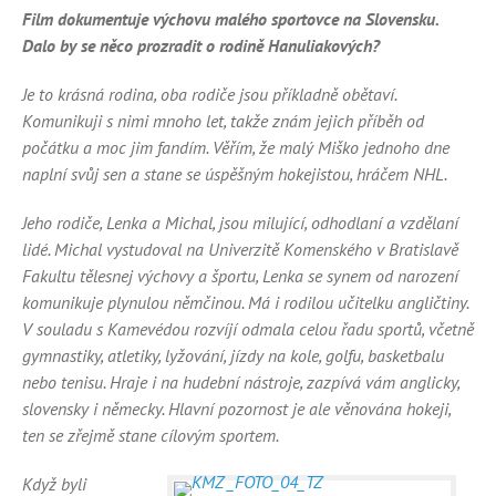
Film dokumentuje výchovu malého sportovce na Slovensku.
Dalo by se něco prozradit o rodině Hanuliakových?
Je to krásná rodina, oba rodiče jsou příkladně obětaví.
Komunikuji s nimi mnoho let, takže znám jejich příběh od
počátku a moc jim fandím. Věřím, že malý Miško jednoho dne
naplní svůj sen a stane se úspěšným hokejistou, hráčem NHL.
Jeho rodiče, Lenka a Michal, jsou milující, odhodlaní a vzdělaní
lidé. Michal vystudoval na Univerzitě Komenského v Bratislavě
Fakultu tělesnej výchovy a športu, Lenka se synem od narození
komunikuje plynulou němčinou. Má i rodilou učitelku angličtiny.
V souladu s Kamevédou rozvíjí odmala celou řadu sportů, včetně
gymnastiky, atletiky, lyžování, jízdy na kole, golfu, basketbalu
nebo tenisu. Hraje i na hudební nástroje, zazpívá vám anglicky,
slovensky i německy. Hlavní pozornost je ale věnována hokeji,
ten se zřejmě stane cílovým sportem.
Když byli