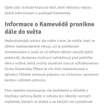
Opět ožijí i kritické hlasy od těch, kteří většinou nejsou
dobře informovaní o podstatě Kamevédy.
Informace o Kamevédě pronikne
dále do světa
Nejhodnotnější přínos ale vidím v tom, že rodiče, kteří se
dětem nadstandardně věnují, učí je potřebným
dovednostem a snaží se už během dětství navýšit jejich
potenciál, dostanou možnost nahlédnout pod pokličku
dění v rodině, která zvolila skutečně vysoce sofistikovanou
formu Kamevédy. Přitom je vše živé, nearanžované a
aktuální. Můžete sledovat přípravu na vrcholnou sportovní
kariéru v přímém přenosu.
Film zdaleka nezobrazuje vše podstatné a důležité z
hlediska výchovy. Režie si vybrala jen několik nosných
myšlenek, kterých se držela a na kterých lze vysledovat