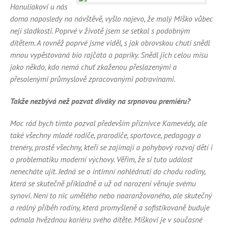
Hanuliakovi u nás
doma naposledy na návštěvě, vyšlo najevo, že malý Miško vůbec
nejí sladkosti. Poprvé v životě jsem se setkal s podobným
dítětem. A rovněž poprvé jsme viděl, s jak obrovskou chutí snědl
mnou vypěstovaná bio rajčata a papriky. Snědl jich celou mísu
jako někdo, kdo nemá chuť zkaženou přeslazenými a
přesolenými průmyslově zpracovanými potravinami.
Takže nezbývá než pozvat diváky na srpnovou premiéru?
Moc rád bych tímto pozval především příznivce Kamevédy, ale
také všechny mladé rodiče, prarodiče, sportovce, pedagogy a
trenéry, prostě všechny, kteří se zajímají o pohybový rozvoj dětí i
o problematiku moderní výchovy. Věřím, že si tuto událost
nenecháte ujít. Jedná se o intimní nahlédnutí do chodu rodiny,
která se skutečně příkladně a už od narození věnuje svému
synovi. Není to nic umělého nebo naaranžovaného, ale skutečný
a reálný příběh rodiny, která promyšleně a sofistikovaně buduje
odmala hvězdnou kariéru svého dítěte. Miškovi je v současné