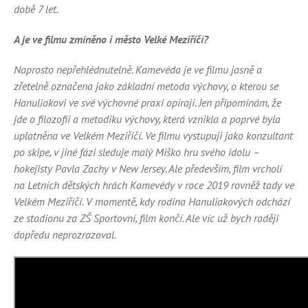
době 7 let.
A je ve filmu zmíněno i město Velké Meziříčí?
Naprosto nepřehlédnutelně. Kamevéda je ve filmu jasně a
zřetelně označena jako základní metoda výchovy, o kterou se
Hanuliakovi ve své výchovné praxi opírají. Jen připomínám, že
jde o filozofii a metodiku výchovy, která vznikla a poprvé byla
uplatněna ve Velkém Meziříčí. Ve filmu vystupuji jako konzultant
po skipe, v jiné fázi sleduje malý Miško hru svého idolu –
hokejisty Pavla Zachy v New Jersey. Ale především, film vrcholí
na Letních dětských hrách Kamevédy v roce 2019 rovněž tady ve
Velkém Meziříčí. V momentě, kdy rodina Hanuliakových odchází
ze stadionu za ZŠ Sportovní, film končí. Ale víc už bych raději
dopředu neprozrazoval.