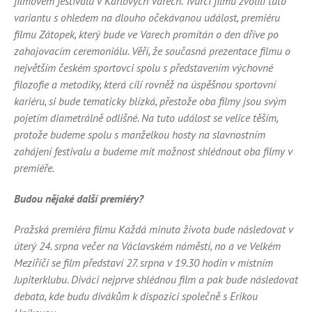
filmovém festivalu v Karlových Varech. Tvůrci filmu zvolili tuto
variantu s ohledem na dlouho očekávanou událost, premiéru
filmu Zátopek, který bude ve Varech promítán o den dříve po
zahajovacím ceremoniálu. Věří, že současná prezentace filmu o
největším českém sportovci spolu s představením výchovné
filozofie a metodiky, která cílí rovněž na úspěšnou sportovní
kariéru, si bude tematicky blízká, přestože oba filmy jsou svým
pojetím diametrálně odlišné. Na tuto událost se velice těším,
protože budeme spolu s manželkou hosty na slavnostním
zahájení festivalu a budeme mít možnost shlédnout oba filmy v
premiéře.
Budou nějaké další premiéry?
Pražská premiéra filmu Každá minuta života bude následovat v
úterý 24. srpna večer na Václavském náměstí, no a ve Velkém
Meziříčí se film představí 27. srpna v 19.30 hodin v místním
Jupiterklubu. Diváci nejprve shlédnou film a pak bude následovat
debata, kde budu divákům k dispozici společně s Erikou