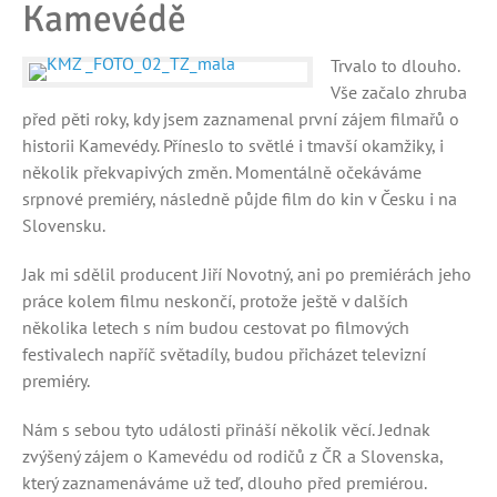
Kamevédě
Trvalo to dlouho.
Vše začalo zhruba
před pěti roky, kdy jsem zaznamenal první zájem filmařů o
historii Kamevédy. Příneslo to světlé i tmavší okamžiky, i
několik překvapivých změn. Momentálně očekáváme
srpnové premiéry, následně půjde film do kin v Česku i na
Slovensku.
Jak mi sdělil producent Jiří Novotný, ani po premiérách jeho
práce kolem filmu neskončí, protože ještě v dalších
několika letech s ním budou cestovat po filmových
festivalech napříč světadíly, budou přicházet televizní
premiéry.
Nám s sebou tyto události přináší několik věcí. Jednak
zvýšený zájem o Kamevédu od rodičů z ČR a Slovenska,
který zaznamenáváme už teď, dlouho před premiérou.