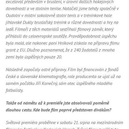
exceloval především v bruslení, v úrovni dalších hokejových
dovedností a ve stolním tenise. Natáčeli jsme tehdy společně v
Oudolni v místní sokolovně stolní tenis a v tréninkové hale
jihlavské Dukly bruslařský trénink a různé dovednosti a hry na
ledě. Filmaři z těch materiálů sestříhali filmový záměr, který
přihlásili do celoevropské soutěže. Pravděpodobnost úspěchu
byla malá, ale nakonec paní Hníková získala na přípravu filmu
grant z EU. Dlužno poznamenat, že z 240 žadatelů z mnoha
zemí bylo úspěšných pouze 20.
Následně započaly ostré přípravy. Film byl financován z fondů
české a slovenské kinematografie, role producenta se ujal už na
samém počátku Jiří Konečný, sám otec úspěšného mladého
fotbalisty.
Takže od námětu až k premiéře jste absolvovali poměrně
dlouhou cestu. Kde bude film poprvé představen divákům?
Světová premiéra proběhne v sobotu 21. srpna na mezinárodním