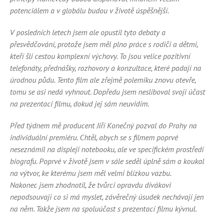
potenciálem a v globálu budou v životě úspěšnější.
V posledních letech jsem ale opustil tyto debaty a
přesvědčování, protože jsem měl plno práce s rodiči a dětmi,
kteří šli cestou komplexní výchovy. To jsou velice pozitivní
telefonáty, přednášky, rozhovory a konzultace, které padají na
úrodnou půdu. Tento film ale zřejmě polemiku znovu otevře,
tomu se asi nedá vyhnout. Dopředu jsem nesliboval svoji účast
na prezentaci filmu, dokud jej sám neuvidím.
Před týdnem mě producent Jiří Konečný pozval do Prahy na
individuální premiéru. Chtěl, abych se s filmem poprvé
neseznámil na displeji notebooku, ale ve specifickém prostředí
biografu. Poprvé v životě jsem v sále seděl úplně sám a koukal
na výtvor, ke kterému jsem měl velmi blízkou vazbu.
Nakonec jsem zhodnotil, že tvůrci opravdu divákovi
nepodsouvají co si má myslet, závěrečný úsudek nechávají jen
na něm. Takže jsem na spoluúčast s prezentací filmu kývnul.