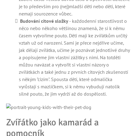
je to především pro (nej)mladší děti nebo děti, které
nemají sourozence vůbec.
Budování citové složky
- každodenní starostlivost o
něco nebo někoho většinou znamená, že si k němu
časem vytvoříme pouto. Děti mají ke zvířátkům určitý
vztah už od narození. Sami je přece nejdříve učíme,
jak dělají zvířátka, učíme je poznávat jednotlivé druhy
a popisujeme jim vlastní zážitky s nimi. Na totděti
můžou navázat a vytvořit si vlastní názory o
zvířátkách a také jednu z prvních citových zkušeností
s někým "cizím". Spousta dětí, které odmalička
vyrůstají s mazlíčkem, si k němu vybudují natolik
silné pouto, že jim vydrží až do dospělosti.
Zvířátko jako kamarád a
pomocník