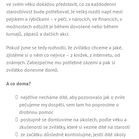
ve svém věku dokážou představit, co za každodenní
starostlivost bude potřebovat. Je velký rozdíl např. mezi
pejskem a rybičkami – v péči, v nárocích, ve financích, v
možnostech odložit je během dovolené nebo během
turnajů, zápasů a dalších akcí.
Pokud jsme se tedy rozhodli, že zvířátko chceme a jaké,
zjistěme si o něm co nejvíce – z knížek, z internetu, od
známých. Zabezpečme mu potřebné zázemí a pak si
zvířátko donesme domů.
A co doma?
nejdříve necháme dítě, aby pozorovalo jak o zvíře
pečujeme my dospělí, sem tam ho poprosíme o
drobnou pomoc
postupně se domluvíme na úkolech, podle věku a
zkušeností se zvířátky, které si vezme dítě na starosti
ze začátku důsledně kontrolujme, jestli dítě úkoly