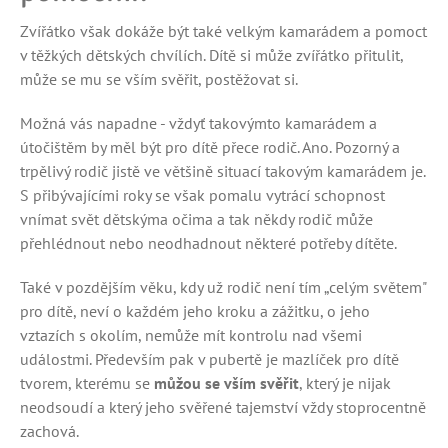
Zvířátko však dokáže být také velkým kamarádem a pomoct
v těžkých dětských chvílích. Dítě si může zvířátko přitulit,
může se mu se vším svěřit, postěžovat si.
Možná vás napadne - vždyť takovýmto kamarádem a
útočištěm by měl být pro dítě přece rodič. Ano. Pozorný a
trpělivý rodič jistě ve většině situací takovým kamarádem je.
S přibývajícími roky se však pomalu vytrácí schopnost
vnímat svět dětskýma očima a tak někdy rodič může
přehlédnout nebo neodhadnout některé potřeby dítěte.
Také v pozdějším věku, kdy už rodič není tím „celým světem"
pro dítě, neví o každém jeho kroku a zážitku, o jeho
vztazích s okolím, nemůže mít kontrolu nad všemi
událostmi. Především pak v pubertě je mazlíček pro dítě
tvorem, kterému se
můžou se vším svěřit
, který je nijak
neodsoudí a který jeho svěřené tajemství vždy stoprocentně
zachová.