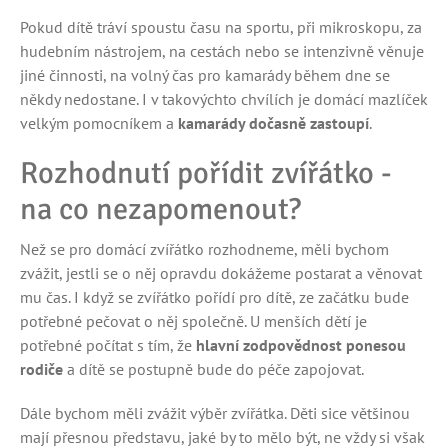
Pokud dítě tráví spoustu času na sportu, při mikroskopu, za
hudebním nástrojem, na cestách nebo se intenzivně věnuje
jiné činnosti, na volný čas pro kamarády během dne se
někdy nedostane. I v takovýchto chvílích je domácí mazlíček
velkým pomocníkem a
kamarády dočasně zastoupí
.
Rozhodnutí pořídit zvířátko -
na co nezapomenout?
Než se pro domácí zvířátko rozhodneme, měli bychom
zvážit, jestli se o něj opravdu dokážeme postarat a věnovat
mu čas. I když se zvířátko pořídí pro dítě, ze začátku bude
potřebné pečovat o něj společně. U menších dětí je
potřebné počítat s tím, že
hlavní zodpovědnost ponesou
rodiče
a dítě se postupně bude do péče zapojovat.
Dále bychom měli zvážit výběr zvířátka. Děti sice většinou
mají přesnou představu, jaké by to mělo být, ne vždy si však