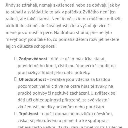
Jindy se zdráhají, nemají zkušenosti nebo se obávají, jak by
to stíhali a zvládali. Je to tak v pořádku. Zvířátko není jen
radost, ale také starost. Není to věc, kterou můžeme odložit,
uklidit do skříně, ale živá bytost, která vyžaduje více či
méně pozornosti a péče. Na druhou stranu, přesně tyto
"nevýhody" jsou také to, co pomáhá dětem rozvíjet některé
jejich důležité schopnosti:
Zodpovědnost
- dítě se učí o mazlíčka starat,
pravidelně ho krmit, čistit mu "domeček", chodit na
procházky a hlídat jeho další potřeby.
Ohleduplnost
- zvířátka jsou vděčná za každou
pozornost, velmi citlivá na ostré hlasité zvuky, na
prudké pohyby či necitlivé zacházení. U zvířátek se
děti učí ohleduplnosti přirozeně, ze své vlastní
zkušenosti, ne díky pokynům nebo poučkám.
Trpělivost
- naučit domácího mazlíčka návykům,
získat si jeho důvěru a přimět ho ke spolupráci
zabere často velkou dávku času a trpělivosti. Užitečné