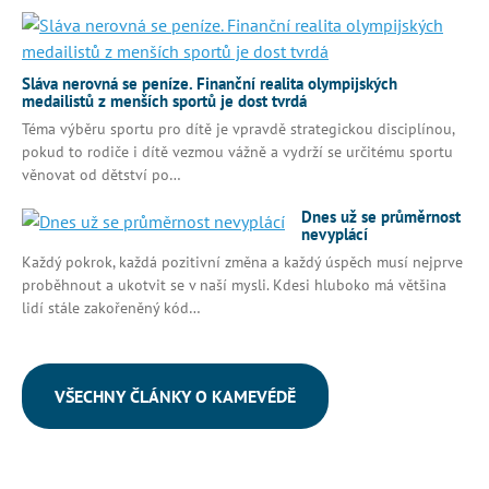
Sláva nerovná se peníze. Finanční realita olympijských
medailistů z menších sportů je dost tvrdá
Téma výběru sportu pro dítě je vpravdě strategickou disciplínou,
pokud to rodiče i dítě vezmou vážně a vydrží se určitému sportu
věnovat od dětství po…
Dnes už se průměrnost
nevyplácí
Každý pokrok, každá pozitivní změna a každý úspěch musí nejprve
proběhnout a ukotvit se v naší mysli. Kdesi hluboko má většina
lidí stále zakořeněný kód…
VŠECHNY ČLÁNKY O KAMEVÉDĚ