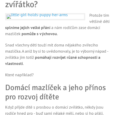
zvířátko?
Protože tím
většině dětí
splníme jejich velké přání
a nám rodičům zase domácí
mazlíček
pomůže s výchovou
.
Snad všechny děti touží mít doma nějakého zvířecího
mazlíčka. A aniž by si to uvědomovaly, je to výborný nápad -
zvířátka jim totiž
pomáhají rozvíjet různé schopnosti a
vlastnosti
.
Které například?
Domácí mazlíček a jeho přínos
pro rozvoj dítěte
Když přijde dítě s prosbou o domácí zvířátko, někdy jsou
rodiče hned pro - buď sami nějaké měli, nebo si ho přáli.