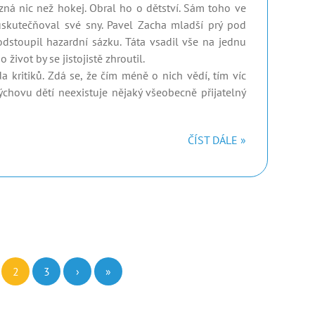
ezná nic než hokej. Obral ho o dětství. Sám toho ve
uskutečňoval své sny. Pavel Zacha mladší prý pod
dstoupil hazardní sázku. Táta vsadil vše na jednu
život by se jistojistě zhroutil.
 kritiků. Zdá se, že čím méně o nich vědí, tím víc
výchovu dětí neexistuje nějaký všeobecně přijatelný
ČÍST DÁLE »
2
3
›
»