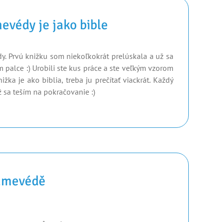
evédy je jako bible
. Prvú knižku som niekoľkokrát prelúskala a už sa
m palce :) Urobili ste kus práce a ste veľkým vzorom
ka je ako biblia, treba ju prečítať viackrát. Každý
ž sa teším na pokračovanie :)
Kamevédě