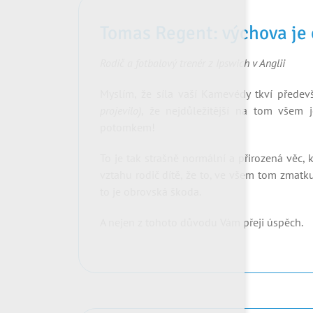
Tomas Regent: výchova je 
Rodič a fotbalový trenér z Ipswich v Anglii
Myslím, že síla vaší Kamevédy tkví přede
projevilo)
, že nejdůležitější na tom všem 
potomkem!
To je tak strašně normální a přirozená věc,
vztahu rodič dítě, že to, ve všem tom zmatku
to je obrovská škoda.
A nejen z tohoto důvodu Vám přeji úspěch.