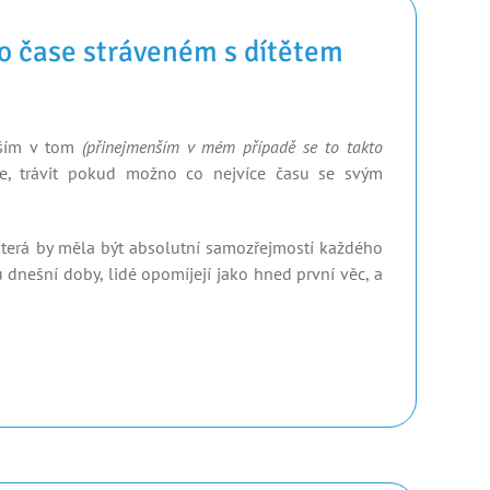
o čase stráveném s dítětem
vším v tom
(přinejmenším v mém případě se to takto
je, trávit pokud možno co nejvíce času se svým
 která by měla být absolutní samozřejmostí každého
 dnešní doby, lidé opomíjejí jako hned první věc, a