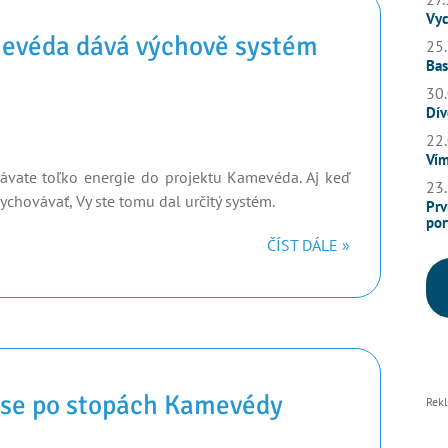
Vyc
mevéda dává výchově systém
25.
Bas
30.
Dív
22.
Vím
ávate toľko energie do projektu Kamevéda. Aj keď
23.
chovávať, Vy ste tomu dal určitý systém.
Prv
por
ČÍST DÁLE »
 se po stopách Kamevédy
Rek