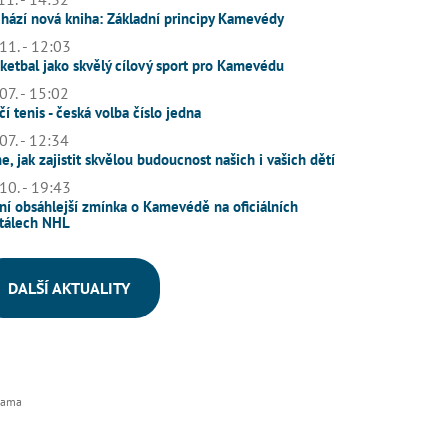
hází nová kniha: Základní principy Kamevédy
11. - 12:03
ketbal jako skvělý cílový sport pro Kamevédu
07. - 15:02
čí tenis - česká volba číslo jedna
07. - 12:34
e, jak zajistit skvělou budoucnost našich i vašich dětí
10. - 19:43
ní obsáhlejší zmínka o Kamevédě na oficiálních
tálech NHL
DALŠÍ AKTUALITY
lama