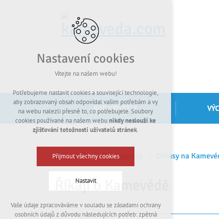
Nastavení cookies
Vítejte na našem webu!
Potřebujeme nastavit cookies a související technologie,
aby zobrazovaný obsah odpovídal vašim potřebám a vy
RODIČOVSTVÍ
VÝ
na webu nalezli přesně to, co potřebujete. Soubory
cookies používané na našem webu
nikdy neslouží ke
zjišťování totožnosti uživatelů stránek
.
Kamevéda
O Kamevédě
Ohlasy na Kamevé
Přijmout všechny cookies
Říkají o Kamevédě
Nastavit
Vaše údaje zpracováváme v souladu se zásadami ochrany
Technická cookies
osobních údajů z důvodu následujících potřeb: zpětná