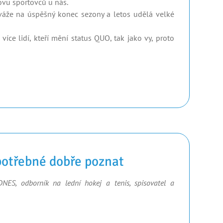
ovu sportovců u nás.
váže na úspěšný konec sezony a letos udělá velké
íce lidí, kteří mění status QUO, tak jako vy, proto
potřebné dobře poznat
DNES, odborník na lední hokej a tenis, spisovatel a