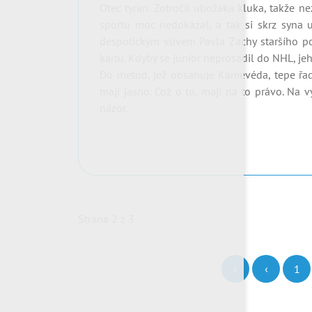
Otec tyran. Zotročil ubožáka kluka, takže n
sportu moc nedokázal, a tak si skrz syna 
despotickým vlivem Pavla Zachy staršího po
kartu. Kdyby se junior neprosadil do NHL, jeho 
Do metod, jež obsahuje Kamevéda, tepe řada
mají jasno. Což o to, mají na to právo. Na 
názor.
Strana 2 z 3
«
‹
1