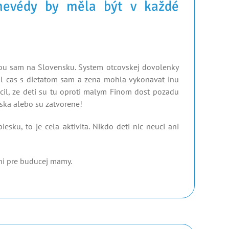
mevédy by měla být v každé
ou sam na Slovensku. System otcovskej dovolenky
vil cas s dietatom sam a zena mohla vykonavat inu
cil, ze deti su tu oproti malym Finom dost pozadu
iska alebo su zatvorene!
esku, to je cela aktivita. Nikdo deti nic neuci ani
ni pre buducej mamy.