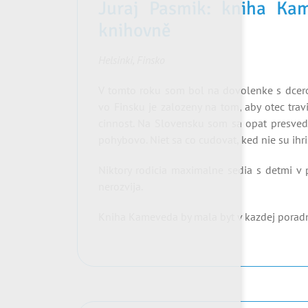
Juraj Pasmik: kniha Ka
knihovně
Helsinki, Finsko
V tomto roku som bol na dovolenke s dcer
vo Finsku je zalozeny na tom, aby otec tra
cinnost. Na Slovensku som sa opat presved
pohybovo. Niet sa co cudovat, ked nie su ihr
Niktory rodicia maximalne sedia s detmi v pi
nerozvija.
Kniha Kameveda by mala byt v kazdej porad