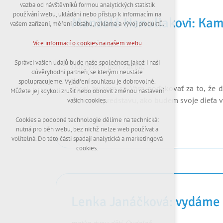
nutná pro provozování webu
vazba od návštěvníků formou analytických statistik
udržení kontextu stránek (session): případná
používání webu, ukládání nebo přístup k informacím na
Manželé Hanuliakovi: Ka
přihlášení, volby jazyka, apod.
vašem zařízení, měření obsahu, reklama a vývoj produktů.
Volitelná cookies
Více informací o cookies na našem webu
Rodiče, Žilina
analytická pro anonymizované vyhodnocení
návštěvnosti
Správci vašich údajů bude naše společnost, jakož i naši
Dobrý deň pán Zacha,
marketingová cookies (Google,Hotjar)
důvěryhodní partneři, se kterými neustále
spolupracujeme. Vyjádření souhlasu je dobrovolné.
Více informací o cookies na našem webu
chcel by som sa Vám poďakovať za to, že d
Můžete jej kdykoli zrušit nebo obnovit změnou nastavení
som mal predstavu, ako budem svoje dieťa vy
vašich cookies.
Cookies a podobné technologie dělíme na technická:
Přijmout všechny cookies
nutná pro běh webu, bez nichž nelze web používat a
volitelná. Do této části spadají analytická a marketingová
Odmítnout vše
cookies.
Lenka Janáčková: vydáme