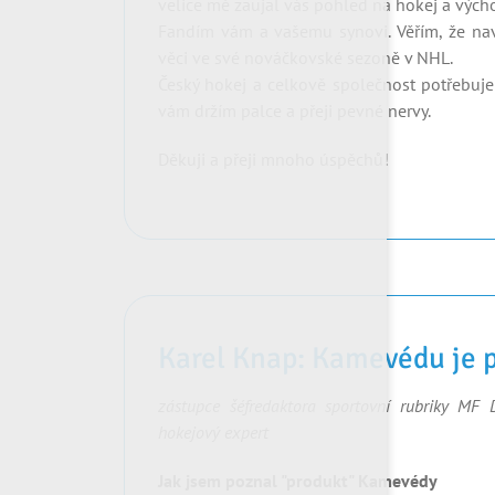
velice mě zaujal vás pohled na hokej a vých
Fandím vám a vašemu synovi. Věřím, že na
věci ve své nováčkovské sezoně v NHL.
Český hokej a celkově společnost potřebuje v
vám držím palce a přeji pevné nervy.
Děkuji a přeji mnoho úspěchů!
Karel Knap: Kamevédu je 
zástupce šéfredaktora sportovní rubriky MF 
hokejový expert
Jak jsem poznal "produkt" Kamevédy