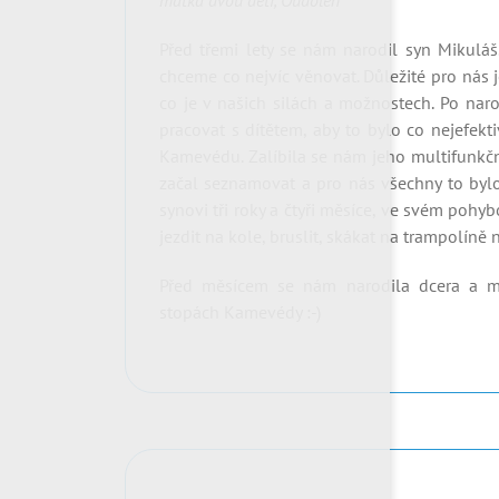
matka dvou dětí, Oudoleň
Před třemi lety se nám narodil syn Mikuláš
chceme co nejvíc věnovat. Důležité pro nás j
co je v našich silách a možnostech. Po nar
pracovat s dítětem, aby to bylo co nejefekt
Kamevédu. Zalíbila se nám jeho multifunkčn
začal seznamovat a pro nás všechny to bylo
synovi tři roky a čtyři měsíce, ve svém pohy
jezdit na kole, bruslit, skákat na trampolíně n
Před měsícem se nám narodila dcera a 
stopách Kamevédy :-)