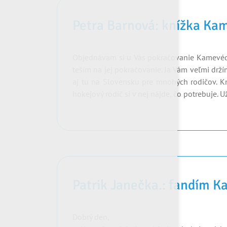
Petra Barnová: knížka Kam
Objednávam si u Vás pokračovanie Kamevédy
teším na jej pokračovanie. Ja Vám veľmi drží
aj tu na Slovensku pre mnohých rodičov. Kniž
hokejový rodič si v nej nájde, čo potrebuje. U
Patrik Janečka.: fandím 
Dobrý den,