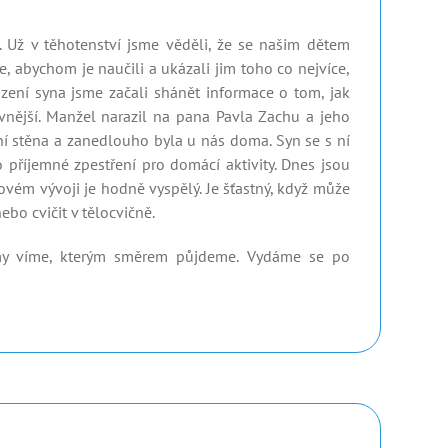
. Už v těhotenství jsme věděli, že se našim dětem
e, abychom je naučili a ukázali jim toho co nejvíce,
ození syna jsme začali shánět informace o tom, jak
ivnější. Manžel narazil na pana Pavla Zachu a jeho
í stěna a zanedlouho byla u nás doma. Syn se s ní
 příjemné zpestření pro domácí aktivity. Dnes jsou
bovém vývoji je hodně vyspělý. Je šťastný, když může
ebo cvičit v tělocvičně.
my víme, kterým směrem půjdeme. Vydáme se po