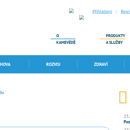
Přihlášení
Regi
O
PRODUKTY
KAMEVÉDĚ
A SLUŽBY
CHOVA
ROZVOJ
ZDRAVÍ
du
25.
Poz
27.