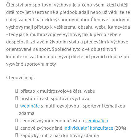
Členství pro sportovní výchovu je určeno všem, kteří chtějí
dítě rozvíjet všestranně a předpokládají nebo už vědí, že se
chtějí zaměřit na některý sportovní obor. Členové sportovní
výchovy mají přístup k veškerému obsahu webu Kamevéda
- tedy jak k multirozvojové výchově, tak k péči o sebe v
dospělosti, zdravém životním stylu a především k výchově
orientované na sport. Společně tyto dvě oblasti tvoří
komplexní základnu pro vývoj dítěte od prvních dnů až po
vysvěné sportovní mety.
Členové mají:
přístup k multirozvojové části webu
přístup k části sportovní výchova
webináře
s multirozvojovou i sportovní tématikou
zdarma
cenově zvýhodněnou účast na
seminářích
cenově zvýhodněné
individuální konzultace
(20%)
zápůjčky knih z naši knihovny zdarma