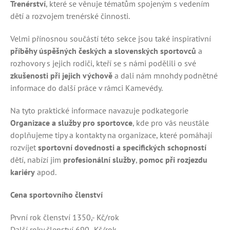
Trenérství
, které se věnuje tématům spojeným s vedením
dětí a rozvojem trenérské činnosti.
Velmi přínosnou součástí této sekce jsou také inspirativní
příběhy úspěšných
českých a slovenských
sportovců
a
rozhovory s jejich rodiči, kteří se s námi podělili o své
zkušenosti při jejich výchově
a dali nám mnohdy podnětné
informace do další práce v rámci Kamevédy.
Na tyto praktické informace navazuje podkategorie
Organizace a služby pro sportovce
, kde pro vás neustále
doplňujeme tipy a kontakty na organizace, které pomáhají
rozvíjet
sportovní dovednosti a specifických schopností
dětí, nabízí jim
profesionální služby
,
pomoc při rozjezdu
kariéry
apod.
Cena sportovního členství
První rok členství 1350,- Kč/rok
Další roky členství 690- Kč/rok