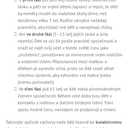
lásku a péči se svými dětmi. Japonci si myslí, že děti
by neměly chodit do mateřské školy dříve, než
dosáhnou věku 3 let. Rodiče obvykle nežádají
prarodiče, aby hlídali své děti a nenajímají chůvy
Ani
ve druhé fázi
(5–15 let) jejich láska a úcta
nezmizí. Děti se učí žít podle pravidel společnosti a
snaží se najít svůj účel v tomto světě. Jsou jako
„služebníci", považovaní za rovnocenné svým rodičům
a ostatním lidem. Připoutanost mezi matkou a
dítětem je opravdu silná, proto se dítě snaží dělat
všechno správně, aby vyhovělo své matce (nebo
jinému pečovateli)
Ve
třetí fázi
(od 15 let) se dítě stává plnohodnotným
členem společnosti. Během celé doby jsou děti v
kontaktu s rodinou a dalšími blízkými lidmi. Tráví
spolu hodně času, navzájem se podporují a chrání.
Takovýto způsob výchovy vede děti hlavně ke
kolektivnímu