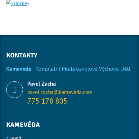
KONTAKTY
Kamevéda
- Kompletní Multirozvojová Výchova Dětí
Pavel Zacha
pavel.zacha@kameveda.com
775 178 805
KAMEVÉDA
ZDRAVÍ