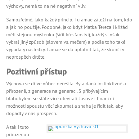
výchovy, nemá to na ně negativní vliv.
Samozřejmě, jako každý princip, i u amae záleží na tom, kdo
a jak ho použije. Podobně, jako když Matka Tereza i křižáci
měli stejnou myšlenku (šířit křesťanství), každý si však
vybral jiný způsob (slovem vs. mečem) a podle toho také
vypadaly následky. I amae se dá uplatnit tak, že skončí v
neprospěch dítěte.
Pozitivní přístup
Výchova se dříve vůbec neřešila. Byla daná instinktivně a
přirozeně, z generace na generaci. S přibývajícím
blahobytem se stále více otevírali časové i finanční
možnosti spoustu věcí zkoumat a snaha je řídit tak, aby
dopadly v náš prospěch.
A tak i tuto
přirozenou