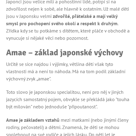
Japonci jsou velice milí a pohostinní lidé, potrpí si na
zdvořilost nejen k sobě, ale hlavně k ostatním. Už malé děti
jsou v Japonsku velmi
zdvořilé, přátelské a mají velký
smysl pro pochopení svého okolí a respekt k druhým
.
Zřídka kdy se tu potkáme s dítětem, které pláče v obchodě a
vynucuje si nějaké věci nebo pozornost.
Amae – základ japonské výchovy
Určitě se sice najdou i výjimky, většina dětí však tyto
vlastnosti má a není to náhoda. Má na tom podíl základní
výchovný zvyk „amae".
Toto slovo je japonskou specialitou, není pro něj v jiných
jazycích samostatný pojem, obvykle se překládá jako "touha
být milován" nebo jednoduše "připoutanost".
Amae je základem vztahů
mezi matkami (nebo jinými členy
rodiny, pečovateli) a dětmi. Znamená, že děti se mohou
spolehnout na své rodiče a jejich lásku. Do pěti let je