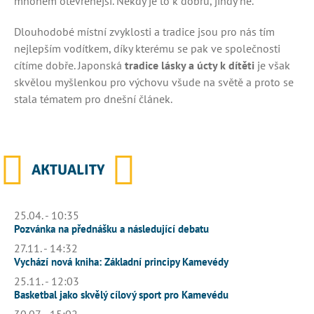
mnohém otevřenější. Někdy je to k dobru, jindy ne.
Dlouhodobé místní zvyklosti a tradice jsou pro nás tím
nejlepším vodítkem, díky kterému se pak ve společnosti
cítíme dobře. Japonská
tradice lásky a úcty k dítěti
je však
skvělou myšlenkou pro výchovu všude na světě a proto se
stala tématem pro dnešní článek.
AKTUALITY
25.04. - 10:35
Pozvánka na přednášku a následující debatu
27.11. - 14:32
Vychází nová kniha: Základní principy Kamevédy
25.11. - 12:03
Basketbal jako skvělý cílový sport pro Kamevédu