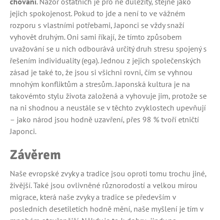
chování
. Názor ostatních je pro ně důležitý, stejně jako
jejich spokojenost. Pokud to jde a není to ve vážném
rozporu s vlastními potřebami, Japonci se vždy snaží
vyhovět druhým. Oni sami říkají, že tímto způsobem
uvažování se u nich odbourává určitý druh stresu spojený s
řešením individuality (ega). Jednou z jejich společenských
zásad je také to, že jsou si všichni rovni, čím se vyhnou
mnohým konfliktům a stresům. Japonská kultura je na
takovémto stylu života založená a vyhovuje jim, protože se
na ni shodnou a neustále se v těchto zvyklostech upevňují
– jako národ jsou hodně uzavření, přes 98 % tvoří etničtí
Japonci.
Závěrem
Naše evropské zvyky a tradice jsou oproti tomu trochu jiné,
živější. Také jsou ovlivněné různorodostí a velkou mírou
migrace, která naše zvyky a tradice se především v
posledních desetiletích hodně mění, naše myšlení je tím v