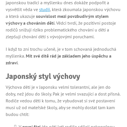
japonskou tradici a myšlenku dnes dokáže podpořit a
vysvětlit věda ve
studii
, která zkoumala japonskou výchovu
a která ukazuje
souvislost mezi povzbudivým stylem
výchovy a chováním dětí
. Vědci tvrdí, že pozitivní postoje
rodičů snižují riziko problematického chování u dětí a
zlepšují chování dětí s vývojovými poruchami.
I když to zní trochu učeně, je v tom schovaná jednoduchá
myšlenka.
Mít své dítě rád je základem jeho úspěchu a
zdraví
.
Japonský styl výchovy
Výchova dětí je v Japonsku velmi tolerantní, ale jen do
doby, než jdou do školy. Pak je velmi svazující a dost přísná.
Rodiče vedou děti k tomu, že vybudovat si své postavení
musí už od mateřské školy, aby se mohly dostat tam kam
budou chtít:
V
první fázi
(do pěti let) rodiče sdílejí nekonečnou