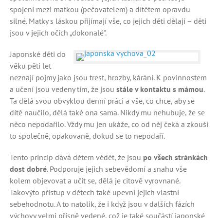
spojení mezi matkou (pečovatelem) a dítětem opravdu
silné. Matky s láskou přijímají vše, co jejich děti dělají – děti
jsou v jejich očích „dokonalé".
Japonské děti do
věku pěti let
neznají pojmy jako jsou trest, hrozby, kárání. K povinnostem
a učení jsou vedeny tím, že jsou
stále v kontaktu s mámou
.
Ta dělá svou obvyklou denní práci a vše, co chce, aby se
dítě naučilo, dělá také ona sama. Nikdy mu nehubuje, že se
něco nepodařilo. Vždy mu jen ukáže, co od něj čeká a zkouší
to společně, opakovaně, dokud se to nepodaří.
Tento princip dává dětem vědět, že jsou
po všech stránkách
dost dobré
. Podporuje jejich sebevědomí a snahu vše
kolem objevovat a učit se, dělá je citově vyrovnané.
Takovýto přístup v dětech také upevní jejich vlastní
sebehodnotu. A to natolik, že i když jsou v dalších fázích
výchovy velmi přísně vedené, což je také součástí japonské