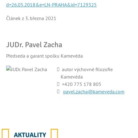
d=26.05.2018&e=LN-PRAHA&id=7129325
Článek z 3. března 2021
JUDr. Pavel Zacha
Předseda a garant spolku Kamevéda
autor výchovné filozofie
Kamevéda
+420
775 178 805
pavel.zacha@kameveda.com
AKTUALITY