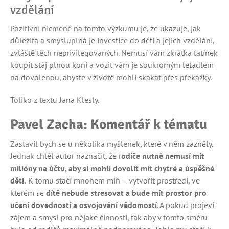
vzdělání
Pozitivní nicméně na tomto výzkumu je, že ukazuje, jak
důležitá a smysluplná je investice do dětí a jejich vzdělání,
zvláště těch neprivilegovaných. Nemusí vám zkrátka tatínek
koupit stáj plnou koní a vozit vám je soukromým letadlem
na dovolenou, abyste v životě mohli skákat přes překážky.
Toliko z textu Jana Klesly.
Pavel Zacha: Komentář k tématu
Zastavil bych se u několika myšlenek, které v něm zazněly.
Jednak chtěl autor naznačit, že r
odiče nutně nemusí mít
milióny na účtu, aby si mohli dovolit mít chytré a úspěšné
děti.
K tomu stačí mnohem míň – vytvořit prostředí, ve
kterém se
dítě nebude stresovat a bude mít prostor pro
učení dovedností a osvojování vědomostí
. A pokud projeví
zájem a smysl pro nějaké činnosti, tak aby v tomto směru