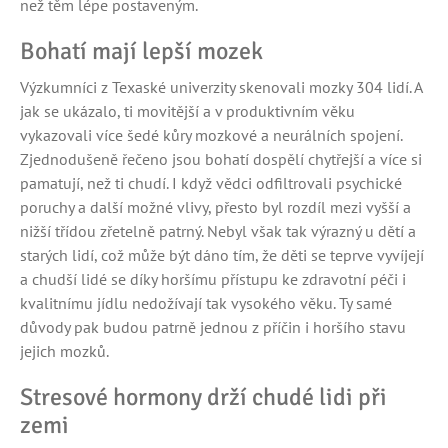
než těm lépe postaveným.
Bohatí mají lepší mozek
Výzkumníci z Texaské univerzity skenovali mozky 304 lidí. A
jak se ukázalo, ti movitější a v produktivním věku
vykazovali více šedé kůry mozkové a neurálních spojení.
Zjednodušeně řečeno jsou bohatí dospělí chytřejší a více si
pamatují, než ti chudí. I když vědci odfiltrovali psychické
poruchy a další možné vlivy, přesto byl rozdíl mezi vyšší a
nižší třídou zřetelně patrný. Nebyl však tak výrazný u dětí a
starých lidí, což může být dáno tím, že děti se teprve vyvíjejí
a chudší lidé se díky horšímu přístupu ke zdravotní péči i
kvalitnímu jídlu nedožívají tak vysokého věku. Ty samé
důvody pak budou patrně jednou z příčin i horšího stavu
jejich mozků.
Stresové hormony drží chudé lidi při
zemi