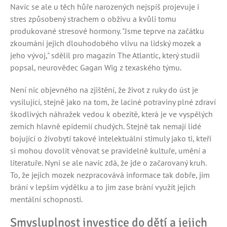
Navíc se ale u těch hůře narozených nejspíš projevuje i
stres způsobený strachem o obživu a kvůli tomu
produkované stresové hormony. "Jsme teprve na začátku
zkoumání jejich dlouhodobého vlivu na lidský mozek a
jeho vývoj," sdělil pro magazín The Atlantic, který studii
popsal, neurovědec Gagan Wig z texaského týmu.
Není nic objevného na zjištění, že život z ruky do úst je
vysilující, stejně jako na tom, že laciné potraviny plné zdraví
škodlivých náhražek vedou k obezitě, která je ve vyspělých
zemích hlavně epidemií chudých. Stejně tak nemají lidé
bojující o živobytí takové intelektuální stimuly jako ti, kteří
si mohou dovolit věnovat se pravidelně kultuře, umění a
literatuře. Nyní se ale navíc zdá, že jde o začarovaný kruh.
To, že jejich mozek nezpracovává informace tak dobře, jim
brání v lepším výdělku a to jim zase brání využít jejich
mentální schopnosti.
Smysluplnost investice do dětí a jejich