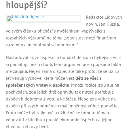
hloupější?
Redaktor Lidových
novin, Jan Klesla,
ve svém článku přichází s myšlenkami vyplývající z
rozsáhlých výzkumů na téma „souvislost mezi finančním
zázemím a mentálními schopnostmi".
Nastudoval si, že úspěšní a bohatí lidé jsou chytřejší a více
si pamatují, než ti chudí. Jeho argumentace i popsaná fakta
mě zaujala. Nejen sama o sobě, ale také proto, že se už 22
let věnuji výchově, která může vést
děti ze všech
společenských vrstev k úspěchu
. Mnozí rodiče jsou ale na
pochybách, zda jejich dítě opravdu tak nutně potřebuje
úspěch k dobrému životu a ke štěstí. Nebo zda vůbec na
úspěch při svých poměrech mají možnost vůbec pomýšlet.
Proto může být zajímavé a užitečné se tomuto tématu
věnovat i z hlediska prosté ekonomie úspěchu a jejího
vlivu na celkový život.