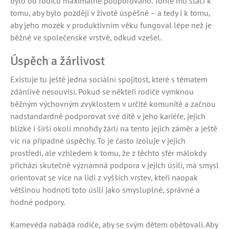
bylo od rodičů maximálně podporováno. Tohle mu stačí k
tomu, aby bylo později v životě úspěšné – a tedy i k tomu,
aby jeho mozek v produktivním věku fungoval lépe než je
běžné ve společenské vrstvě, odkud vzešel.
Úspěch a žárlivost
Existuje tu ještě jedna sociální spojitost, které s tématem
zdánlivě nesouvisí. Pokud se někteří rodiče vymknou
běžným výchovným zvyklostem v určité komunitě a začnou
nadstandardně podporovat své dítě v jeho kariéře, jejich
blízké i širší okolí mnohdy žárlí na tento jejich záměr a ještě
víc na případné úspěchy. To je často izoluje v jejich
prostředí, ale vzhledem k tomu, že z těchto sfér málokdy
přichází skutečně významná podpora v jejich úsilí, má smysl
orientovat se více na lidi z vyšších vrstev, kteří naopak
většinou hodnotí toto úsilí jako smysluplné, správné a
hodné podpory.
Kamevéda nabádá rodiče, aby se svým dětem obětovali. Aby