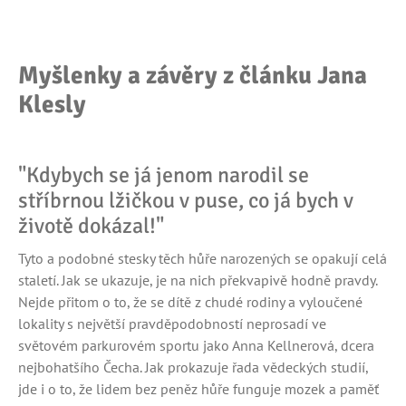
Myšlenky a závěry z článku Jana
Klesly
"Kdybych se já jenom narodil se
stříbrnou lžičkou v puse, co já bych v
životě dokázal!"
Tyto a podobné stesky těch hůře narozených se opakují celá
staletí. Jak se ukazuje, je na nich překvapivě hodně pravdy.
Nejde přitom o to, že se dítě z chudé rodiny a vyloučené
lokality s největší pravděpodobností neprosadí ve
světovém parkurovém sportu jako Anna Kellnerová, dcera
nejbohatšího Čecha. Jak prokazuje řada vědeckých studií,
jde i o to, že lidem bez peněz hůře funguje mozek a paměť