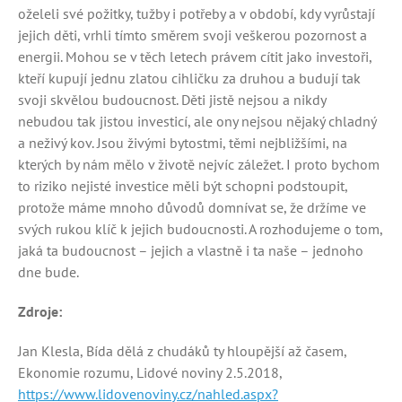
oželeli své požitky, tužby i potřeby a v období, kdy vyrůstají
jejich děti, vrhli tímto směrem svoji veškerou pozornost a
energii. Mohou se v těch letech právem cítit jako investoři,
kteří kupují jednu zlatou cihličku za druhou a budují tak
svoji skvělou budoucnost. Děti jistě nejsou a nikdy
nebudou tak jistou investicí, ale ony nejsou nějaký chladný
a neživý kov. Jsou živými bytostmi, těmi nejbližšími, na
kterých by nám mělo v životě nejvíc záležet. I proto bychom
to riziko nejisté investice měli být schopni podstoupit,
protože máme mnoho důvodů domnívat se, že držíme ve
svých rukou klíč k jejich budoucnosti. A rozhodujeme o tom,
jaká ta budoucnost – jejich a vlastně i ta naše – jednoho
dne bude.
Zdroje:
Jan Klesla, Bída dělá z chudáků ty hloupější až časem,
Ekonomie rozumu, Lidové noviny 2.5.2018,
https://www.lidovenoviny.cz/nahled.aspx?