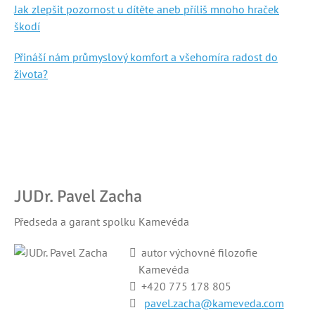
Jak zlepšit pozornost u dítěte aneb příliš mnoho hraček
škodí
Přináší nám průmyslový komfort a všehomíra radost do
života?
JUDr. Pavel Zacha
Předseda a garant spolku Kamevéda
autor výchovné filozofie
Kamevéda
+420
775 178 805
pavel.zacha@kameveda.com