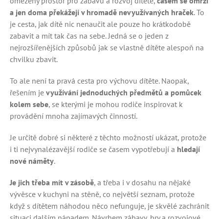
omezený prostor pro zábavu a rozvoj dítěte,
časem se omrzí
a jen doma překážejí v hromadě nevyužívaných hraček
. To
je cesta, jak dítě nic nenaučit ale pouze ho krátkodobě
zabavit a mít tak čas na sebe. Jedná se o jeden z
nejrozšířenějších způsobů jak se vlastně dítěte alespoň na
chvilku zbavit.
To ale není ta pravá cesta pro výchovu dítěte. Naopak,
řešením je
využívání jednoduchých předmětů a pomůcek
kolem sebe
, se kterými je mohou rodiče inspirovat k
provádění mnoha zajímavých činností.
Je určitě dobré si některé z těchto možností ukázat, protože
i ti nejvynalézavější rodiče se časem vypotřebují a
hledají
nové náměty
.
Je jich třeba mít v zásobě
, a třeba i v dosahu na nějaké
vývěsce v kuchyni na stěně, co největší seznam, protože
když s dítětem náhodou něco nefunguje, je skvělé zachránit
situaci dalším nápadem. Návrhem zábavy, hry a rozvojové