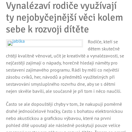
Vynalézaví rodiče využívají
ty nejobyčejnější věci kolem
sebe k rozvoji dítěte
Rodiče, kteří se
dětem skutečně
chtějí kvalitně věnovat, učit je kreativitě a vynalézavosti, se
nejčastěji zajímají o nápady, horečně hledají náměty pro
sestavení zajímavého programu. Rádi by měli co největší
zásobu cviků, her, návodů a předmětů využitelných při
sestavování smysluplného rozvrhu dne, aby se s dětmi
nejen skvěle bavili, ale současně je při tom i něco naučili.
Často se ale dopouštějí chyby v tom, že nakupují poměrně
drahé jednoúčelové hračky, často s bohatou elektronickou
nebo akustickou a grafickou výbavou, které na první
pohled dítě upoutají ale následně poskytují pouze velice