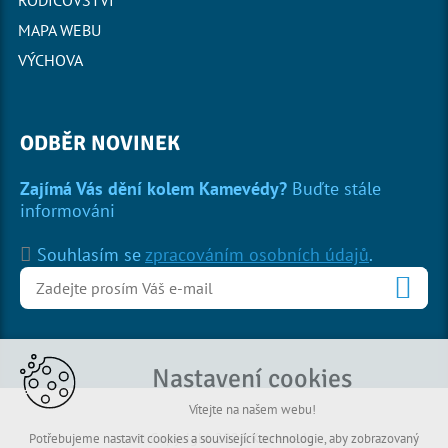
RODIČOVSTVÍ
MAPA WEBU
VÝCHOVA
ODBĚR NOVINEK
Zajímá Vás dění kolem Kamevédy?
Buďte stále
informováni
Souhlasím se
zpracováním osobních údajů
.
Nastavení cookies
Vítejte na našem webu!
© Copyright 2026 Kamevéda
Potřebujeme nastavit cookies a související technologie, aby zobrazovaný