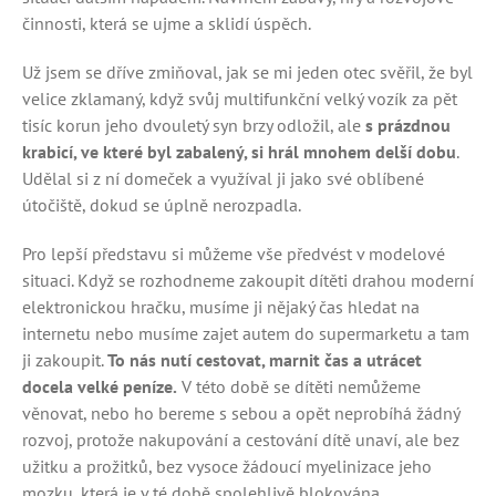
činnosti, která se ujme a sklidí úspěch.
Už jsem se dříve zmiňoval, jak se mi jeden otec svěřil, že byl
velice zklamaný, když svůj multifunkční velký vozík za pět
tisíc korun jeho dvouletý syn brzy odložil, ale
s prázdnou
krabicí, ve které byl zabalený, si hrál mnohem delší dobu
.
Udělal si z ní domeček a využíval ji jako své oblíbené
útočiště, dokud se úplně nerozpadla.
Pro lepší představu si můžeme vše předvést v modelové
situaci. Když se rozhodneme zakoupit dítěti drahou moderní
elektronickou hračku, musíme ji nějaký čas hledat na
internetu nebo musíme zajet autem do supermarketu a tam
ji zakoupit.
To nás nutí cestovat, marnit čas a utrácet
docela velké peníze.
V této době se dítěti nemůžeme
věnovat, nebo ho bereme s sebou a opět neprobíhá žádný
rozvoj, protože nakupování a cestování dítě unaví, ale bez
užitku a prožitků, bez vysoce žádoucí myelinizace jeho
mozku, která je v té době spolehlivě blokována.