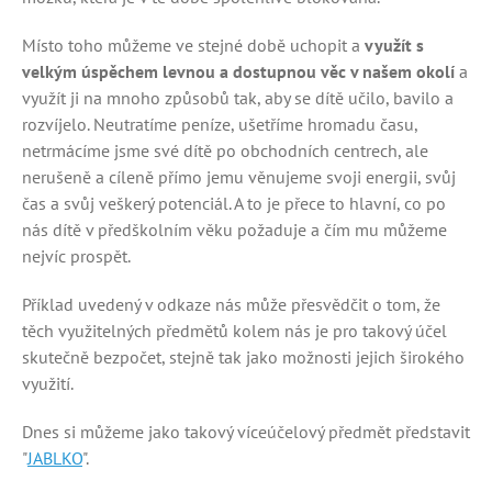
Místo toho můžeme ve stejné době uchopit a
využít s
velkým úspěchem levnou a dostupnou věc v našem okolí
a
využít ji na mnoho způsobů tak, aby se dítě učilo, bavilo a
rozvíjelo. Neutratíme peníze, ušetříme hromadu času,
netrmácíme jsme své dítě po obchodních centrech, ale
nerušeně a cíleně přímo jemu věnujeme svoji energii, svůj
čas a svůj veškerý potenciál. A to je přece to hlavní, co po
nás dítě v předškolním věku požaduje a čím mu můžeme
nejvíc prospět.
Příklad uvedený v odkaze nás může přesvědčit o tom, že
těch využitelných předmětů kolem nás je pro takový účel
skutečně bezpočet, stejně tak jako možnosti jejich širokého
využití.
Dnes si můžeme jako takový víceúčelový předmět představit
"
JABLKO
".