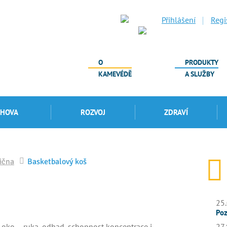
Přihlášení
Regi
O
PRODUKTY
KAMEVÉDĚ
A SLUŽBY
CHOVA
ROZVOJ
ZDRAVÍ
ična
Basketbalový koš
25.
Poz
i oko – ruka, odhad, schopnost koncentrace i
27.