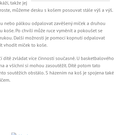
áží, takže jej
 roste, můžeme desku s košem posouvat stále výš a výš.
ou nebo pálkou odpalovat zavěšený míček a druhou
ou koše. Po chvíli může ruce vyměnit a pokoušet se
rukou. Další možností je pomocí kopnutí odpalovat
t vhodit míček to koše.
čí dítě zvládat více činností současně. U basketbalového
a a všichni si mohou zasoutěžit. Dítě potom tato
těchto soutěžích obstálo. S házením na koš je spojena také
íčem.