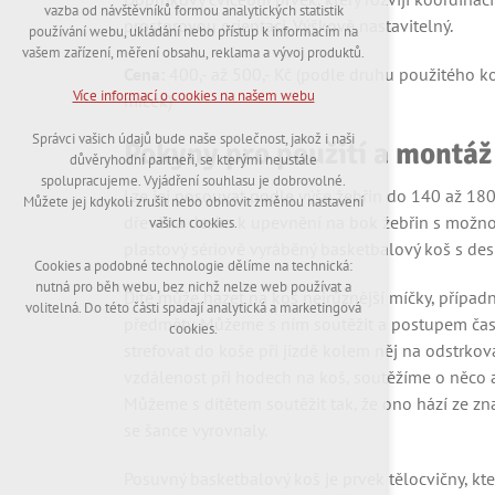
nutná pro provozování webu
vazba od návštěvníků formou analytických statistik
udržení kontextu stránek (session): případná
prostorovou orientaci. Výškově nastavitelný.
používání webu, ukládání nebo přístup k informacím na
přihlášení, volby jazyka, apod.
vašem zařízení, měření obsahu, reklama a vývoj produktů.
Cena:
400,- až 500,- Kč (podle druhu použitého koše
Volitelná cookies
Více informací o cookies na našem webu
míček)
analytická pro anonymizované vyhodnocení
návštěvnosti
Správci vašich údajů bude naše společnost, jakož i naši
Pokyny pro použití a montáž
marketingová cookies (Google,Hotjar)
důvěryhodní partneři, se kterými neustále
spolupracujeme. Vyjádření souhlasu je dobrovolné.
Více informací o cookies na našem webu
Lze jej posouvat podle výše žebřin do 140 až 180 
Můžete jej kdykoli zrušit nebo obnovit změnou nastavení
dřevěná deska k upevnění na bok žebřin s možnos
vašich cookies.
plastový sériově vyráběný basketbalový koš s des
Cookies a podobné technologie dělíme na technická:
Přijmout všechny cookies
nutná pro běh webu, bez nichž nelze web používat a
Dítě může házet na koš nejrůznější míčky, případ
volitelná. Do této části spadají analytická a marketingová
předměty. Můžeme s ním soutěžit a postupem času
Odmítnout vše
cookies.
strefovat do koše při jízdě kolem něj na odstrkov
vzdálenost při hodech na koš, soutěžíme o něco 
Můžeme s dítětem soutěžit tak, že ono hází ze znač
se šance vyrovnaly.
Posuvný basketbalový koš je prvek tělocvičny, kte