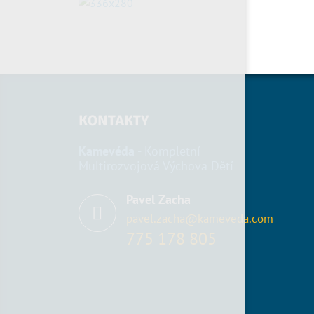
KONTAKTY
Kamevéda
- Kompletní
Multirozvojová Výchova Dětí
Pavel Zacha
pavel.zacha@kameveda.com
775 178 805