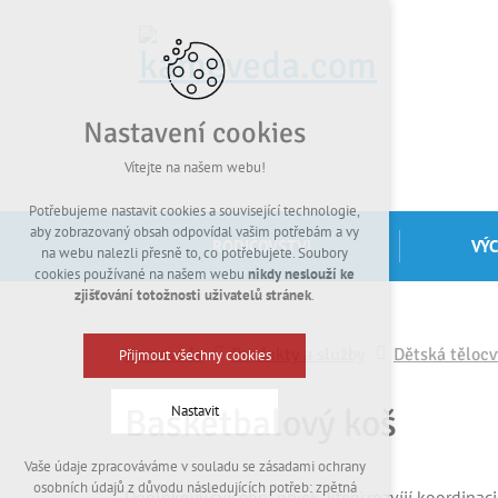
Nastavení cookies
Vítejte na našem webu!
Potřebujeme nastavit cookies a související technologie,
aby zobrazovaný obsah odpovídal vašim potřebám a vy
RODIČOVSTVÍ
VÝ
na webu nalezli přesně to, co potřebujete. Soubory
cookies používané na našem webu
nikdy neslouží ke
zjišťování totožnosti uživatelů stránek
.
Kamevéda
Produkty a služby
Dětská tělocv
Přijmout všechny cookies
Basketbalový koš
Nastavit
Vaše údaje zpracováváme v souladu se zásadami ochrany
Technická cookies
osobních údajů z důvodu následujících potřeb: zpětná
Doplňkový cvičební prvek, který rozvíjí koordinac