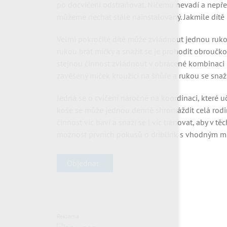
po docvičení odstraňovat. Ničemu nevadí a nepřek
můžeme nechat stále nainstalovaný. Jakmile dítě
Velmi pokročilé dítě může zvládnout jednou ruk
rukou brát míčky a snažit se je prohodit obroučk
stejnou činnost zvládnout v obrácené kombinaci 
zavěšený míček kroužící na šňůře a rukou se snaži
Jedná se o cvičení náročné na koordinaci, které u
koše se může jednou denně shromáždit celá rodin
činnost víc baví a snaží se i víc trénovat, aby v 
možnost prvních pokusů o driblink s vhodným m
Objednat
Reklama