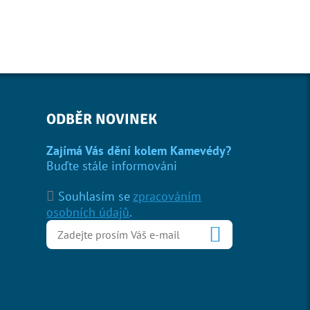
ODBĚR NOVINEK
Zajímá Vás dění kolem Kamevédy?
Buďte stále informováni
Souhlasím se
zpracováním
osobních údajů
.