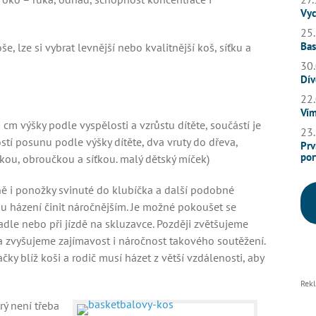
Vyc
25.
Bas
, lze si vybrat levnější nebo kvalitnější koš, síťku a
30.
Dív
22.
Vím
cm výšky podle vyspělosti a vzrůstu dítěte, součástí je
23.
tí posunu podle výšky dítěte, dva vruty do dřeva,
Prv
por
kou, obroučkou a síťkou. malý dětský míček)
ně i ponožky svinuté do klubíčka a další podobné
 házení činit náročnějším. Je možné pokoušet se
adle nebo při jízdě na skluzavce. Později zvětšujeme
a zvyšujeme zajímavost i náročnost takového soutěžení.
ky blíž koši a rodič musí házet z větší vzdálenosti, aby
Rek
rý není třeba