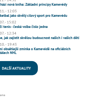
hází nová kniha: Základní principy Kamevédy
11. - 12:03
ketbal jako skvělý cílový sport pro Kamevédu
07. - 15:02
čí tenis - česká volba číslo jedna
07. - 12:34
e, jak zajistit skvělou budoucnost našich i vašich dětí
10. - 19:43
ní obsáhlejší zmínka o Kamevédě na oficiálních
tálech NHL
DALŠÍ AKTUALITY
lama