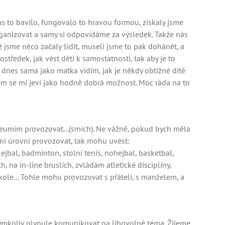
ás to bavilo, fungovalo to hravou formou, získaly jsme
rganizovat a samy si odpovídáme za výsledek. Takže nás
 jsme něco začaly šidit, museli jsme to pak dohánět, a
středek, jak vést děti k samostatnosti, tak aby je to
 dnes sama jako matka vidím, jak je někdy obtížné dítě
m se mi jeví jako hodně dobrá možnost. Moc ráda na to
o neumím provozovat...(smích). Ne vážně, pokud bych měla
ční úrovni provozovat, tak mohu uvést:
lejbal, badminton, stolní tenis, nohejbal, basketbal,
 na in-line bruslích, zvládám atletické disciplíny,
kole... Tohle mohu provozovat s přáteli, s manželem, a
kýmkoliv plynule komunikovat na libovolné téma. Žijeme