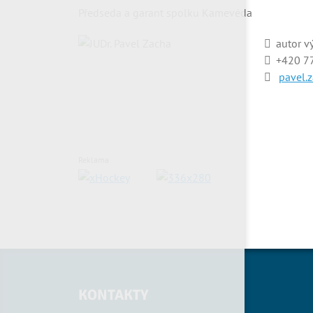
Předseda a garant spolku Kamevéda
autor v
+420
7
pavel
Reklama
KONTAKTY