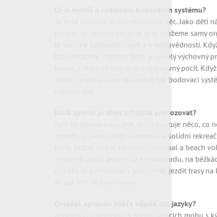
Co si myslíš o rodinném bodovacím systému?
To byla opravdu dobrá motivační věc. Jako děti n
při tom se sestrou pocit, že si to můžeme samy o
to vedlo k systematičnosti a k odpovědnosti. Když
taky obráceně. Myslím, že to je skvělý výchovný pro
bavilo a měly při tom dobrý svéprávný pocit. Když
něčím smysluplným zaujmout, tak bodovací systé
vzpomínám.
Kolik sportů jsi dnes schopná provozovat?
Spíš by otázka měla znít, jestli existuje něco, c
vypsat, co jsem i dnes schopna na solidní rekrea
tenis, fotbal, hokej, házenou, volejbal a beach vo
obstojně lyžuji, jezdím na snowboardu, na běžkách,
dokážu se pohybovat v posilovně, jezdit trasy na 
za pár let i se svými syny.
Ovládáš opravdu dobře nějaké cizí jazyky?
Angličtinu a němčinu. V těchto jazycích mohu s 