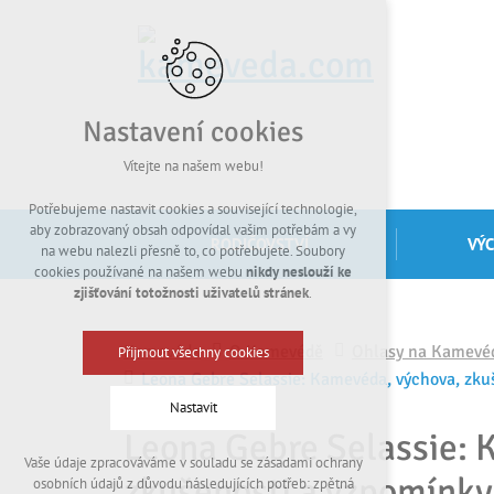
Nastavení cookies
Vítejte na našem webu!
Potřebujeme nastavit cookies a související technologie,
aby zobrazovaný obsah odpovídal vašim potřebám a vy
RODIČOVSTVÍ
VÝ
na webu nalezli přesně to, co potřebujete. Soubory
cookies používané na našem webu
nikdy neslouží ke
zjišťování totožnosti uživatelů stránek
.
Kamevéda
O Kamevédě
Ohlasy na Kamevé
Přijmout všechny cookies
Leona Gebre Selassie: Kamevéda, výchova, zku
Nastavit
Leona Gebre Selassie: 
Vaše údaje zpracováváme v souladu se zásadami ochrany
Technická cookies
zkušenosti a vzpomínky
osobních údajů z důvodu následujících potřeb: zpětná