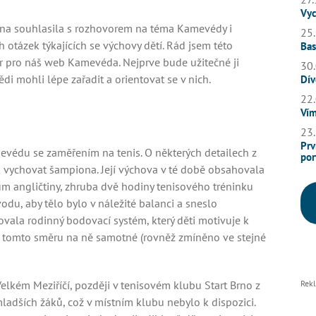
Vyc
ona souhlasila s rozhovorem na téma Kamevédy i
25.
 otázek týkajících se výchovy dětí. Rád jsem této
Bas
ovor pro náš web Kamevéda. Nejprve bude užitečné ji
30.
vědi mohli lépe zařadit a orientovat se v nich.
Dív
22.
Vím
23.
Prv
védu se zaměřením na tenis. O některých detailech z
por
k vychovat šampiona. Její výchova v té době obsahovala
ium angličtiny, zhruba dvě hodiny tenisového tréninku
odu, aby tělo bylo v náležité balanci a sneslo
ovala rodinný bodovací systém, který děti motivuje k
u v tomto směru na ně samotné (rovněž zmíněno ve stejné
elkém Meziříčí, později v tenisovém klubu Start Brno z
Rek
ladších žáků, což v místním klubu nebylo k dispozici.