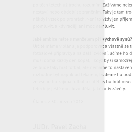
po těch letech už trochu rozumím. Zažíváme nejen 
nestaví, nebo období se zraněním. Taky je tam tr
někdy i vztek po prohrách. Není to vždy jen příjem
promluvit, a kdy raději ani moc nemluvit.
Jaké ambice máte s manželem při výchově synů? 
Určitě máme v plánu je podporovat a vlastně se t
fotbalové přípravky a na další cvičení, učíme ho 
musí doma každý den kopat, i když by si samozřej
že bude taky hrát fotbal, ale nemáme to nastaveno
rozhodne být například lékařem, budeme ho podpor
ze všeho ho zajímá fotbal a chtěl by ho hrát neust
letech je ještě moc brzo dělat jakékoliv závěry.
Článek z 30. března 2018
JUDr. Pavel Zacha