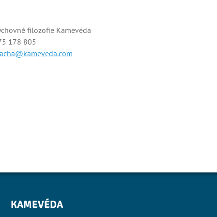
ýchovné filozofie Kamevéda
75 178 805
.zacha@kameveda.com
KAMEVÉDA