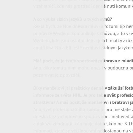
v zahraničí, kde nás prostředí denně nutí komuniko
A co výuka cizích jazyků u tvých synů?
Řekla bych, že Noe dneska mluví a rozumí líp něm
přípravky Werderu, komunikuje s chůvou, a to vše
Werderu, kde jsou ostatní děti a jejich matky z r
angličtina. No a Eli ještě nemluví žádným jazykem
Máš pocit, že je tvoje sportovní průprava z mlád
Ano, díky tomu s nimi mohu dnes i v budoucnu pro
pozorovat je z povzdálí.
Díky manželovi jsi prakticky denně v zákulisí fo
informace ze světa NHL. Je pro tebe svět profes
atraktivní? A máš pocit, že manželovi i bratrovi
Ano, svět profesionálního sportu je pro mě stále z
dneska bez vrcholového sportu vůbec nedovedla př
a dokážu zhodnotit, kdo hraje dobře, kdo ne. S
informací, které se většinou ani nedostanou na ve