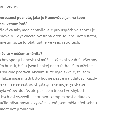
aní Leony:
ourozenci poznala, jaká je Kamevéda, jak na tebe
 času vzpomínáš?
lověka taky moc nebavilo, ale pro úspěch ve sportu je
énovalo. Když chcete být třeba v tenise lepší než ostatní,
 myslím si, že to platí úplně ve všech sportech.
 že tě v něčem změnila?
chny sporty. I dneska si můžu s kýmkoliv zahrát všechny
m bruslit, hrála jsem i hokej nebo fotbal. S manželem i
solidně postavit. Myslím si, že bylo skvělé, že jsem
. Takže naše mládí bylo hodně pestré na události. Každý
ěkam se se sestrou chystaly. Také moje fyzička se
yla vůbec dobře, ale pak jsem třeba i ve shybech
c bych asi vyzvedla sportovní komplexnost a důraz v
naučilo přistupovat k výzvám, které jsem měla před sebou.
vládat bez problémů.