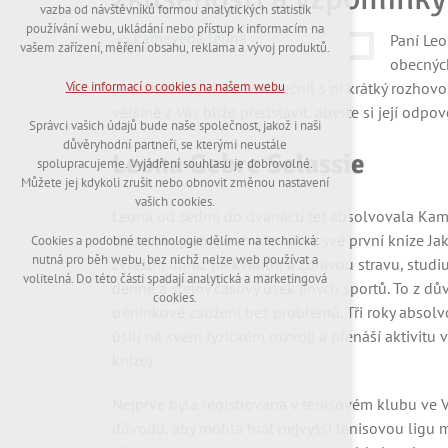
nutná pro provozování webu
vazba od návštěvníků formou analytických statistik
udržení kontextu stránek (session): případná
používání webu, ukládání nebo přístup k informacím na
Paní Le
přihlášení, volby jazyka, apod.
vašem zařízení, měření obsahu, reklama a vývoj produktů.
obecných
Volitelná cookies
příležitosti využil a uskutečnil s ní krátký rozh
Více informací o cookies na našem webu
analytická pro anonymizované vyhodnocení
většině z Vás blíže představit, abyste si její odpo
návštěvnosti
Správci vašich údajů bude naše společnost, jakož i naši
marketingová cookies (Google,Hotjar)
důvěryhodní partneři, se kterými neustále
Leona Gebre Selassie
spolupracujeme. Vyjádření souhlasu je dobrovolné.
Více informací o cookies na našem webu
Můžete jej kdykoli zrušit nebo obnovit změnou nastavení
vašich cookies.
Leona od sedmi do dvanácti let absolvovala Kame
této doby jsem se zmiňoval ve své první knize Ja
Cookies a podobné technologie dělíme na technická:
Přijmout všechny cookies
nutná pro běh webu, bez nichž nelze web používat a
zvláštní důraz na kvalitní a zdravou stravu, stud
volitelná. Do této části spadají analytická a marketingová
denně a stejný časový úsek jiných sportů. To z dův
Odmítnout vše
cookies.
tréninkové zatížení bez problémů. Tři roky absolv
úsilí na svém fyzickém rozvoji a přenáší aktivit
knize).
Nejprve byla registrována v tenisovém klubu ve V
důvodu, aby mohla hrát nejvyšší tenisovou ligu m