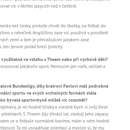
vat víc v těchto jazycích než v češtině.
ecky než česky, protože chodí do školky, na fotbal do
chno v němčině. Angličtinu zase víc používá v prostředí
ůzných zemí a tam je převažujícím jazykem zase
, ten jenom pořád brečí (smích).
í využitelná ve vztahu s Theem nebo při výchově dětí?
vozovat jakýkoliv sport. Nemusím jen vařit, uklízet a
tbalové Bundesligy, díky bratrovi Pavlovi máš podrobné
ionální sportu ve svých vrcholných formách stále
 jako bývalá sportovkyně můžeš víc rozumět?
ajímavý, je mi hodně blízký a vlastně bych si svůj život
edstavit. S Theem žiju třináct let, sleduji jeho zápasy
 Theem se o fotbale normálně bavíme, mám o něm hodně
řejnost. To mi usnadňuje orientaci a myslím si, že mu