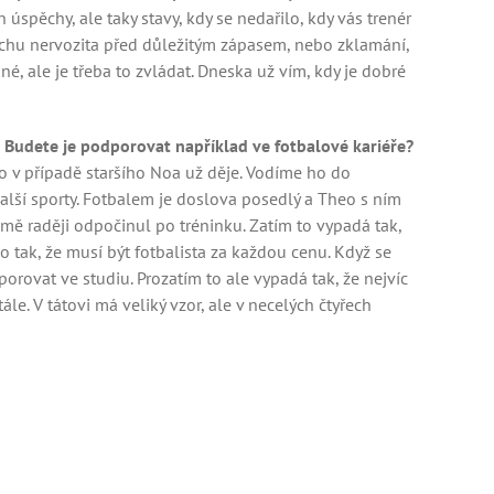
úspěchy, ale taky stavy, kdy se nedařilo, kdy vás trenér
ochu nervozita před důležitým zápasem, nebo zklamání,
né, ale je třeba to zvládat. Dneska už vím, kdy je dobré
Budete je podporovat například ve fotbalové kariéře?
o v případě staršího Noa už děje. Vodíme ho do
další sporty. Fotbalem je doslova posedlý a Theo s ním
mě raději odpočinul po tréninku. Zatím to vypadá tak,
 tak, že musí být fotbalista za každou cenu. Když se
ovat ve studiu. Prozatím to ale vypadá tak, že nejvíc
ále. V tátovi má veliký vzor, ale v necelých čtyřech