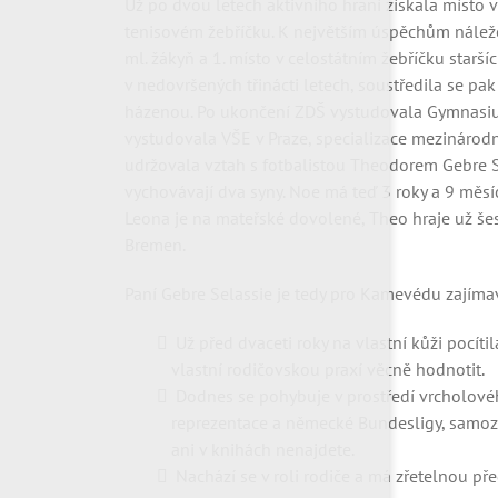
Už po dvou letech aktivního hraní získala místo v
tenisovém žebříčku. K největším úspěchům náleže
ml. žákyň a 1. místo v celostátním žebříčku starš
v nedovršených třinácti letech, soustředila se pa
házenou. Po ukončení ZDŠ vystudovala Gymnasiu
vystudovala VŠE v Praze, specializace mezinárodn
udržovala vztah s fotbalistou Theodorem Gebre S
vychovávají dva syny. Noe má teď 3 roky a 9 měsíc
Leona je na mateřské dovolené, Theo hraje už š
Bremen.
Paní Gebre Selassie je tedy pro Kamevédu zajíma
Už před dvaceti roky na vlastní kůži pocít
vlastní rodičovskou praxí věcně hodnotit.
Dodnes se pohybuje v prostředí vrcholovéh
reprezentace a německé Bundesligy, samozř
ani v knihách nenajdete.
Nachází se v roli rodiče a má zřetelnou př