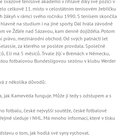
e svazové tenisové akademii v Jihlavě díky své pozici v
lo celkově 11. místo v celostátním tenisovém žebříčku
ích žákyň v rámci svého ročníku 1990. S tenisem skončila
k hlavně na studium i na jiné sporty. Dál hrála závodně
m ve Žďáře nad Sázavou, kam denně dojížděla. Potom
í právo, mezinárodní obchod. Od svých patnácti let
elassie, za kterého se posléze provdala. Společně
ů, Eli má 5 měsíců. Trvale žijí v Brémách v Německu,
estou fotbalovou Bundesligovou sezónu v klubu Werder
vá z několika důvodů:
ila, jak Kamevéda funguje. Může ji tedy s odstupem a s
o fotbalu, české nejvyšší soutěže, české fotbalové
ejmě sleduje i NHL. Má mnoho informací, které v tisku
edstavu o tom, jak hodlá své syny vychovat.