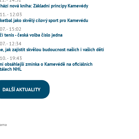
hází nová kniha: Základní principy Kamevédy
11. - 12:03
ketbal jako skvělý cílový sport pro Kamevédu
07. - 15:02
čí tenis - česká volba číslo jedna
07. - 12:34
e, jak zajistit skvělou budoucnost našich i vašich dětí
10. - 19:43
ní obsáhlejší zmínka o Kamevédě na oficiálních
tálech NHL
DALŠÍ AKTUALITY
lama