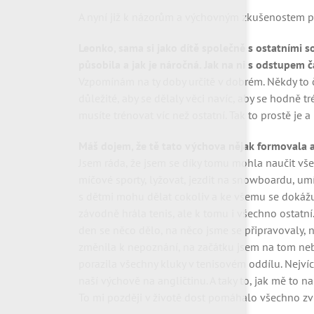
A nyní již k názorům a výchovným zkušenostem p
Leonko, sama si jako dítě společně s ostatními s
působila a jak je náročná. Jak na ni s odstupem
Vzpomínám na ty doby určitě v dobrém. Někdy to č
důležité, aby se dělaly věci navíc, aby se hodně tr
musíte trénovat víc než ostatní. Tak to prostě je a
Máš dojem, že tě tato výchova nějak formovala a
Jsem ráda, že jsem se díky tomu mohla naučit vše
míčové sporty, lyžovat, jezdit na snowboardu, umí
s dětmi mohu dělat cokoliv a ke všemu se dokážu 
závodně hrála tenis, ale k tomu i všechno ostatní
den se něco dělo, na něco jsme se připravovaly, n
změnila k nepoznání, na začátku jsem na tom neb
porazila všechny kluky v tenisovém oddílu. Nejví
naší výchově na angličtinu. A taky to, jak mě to 
To mi později v životě dost pomáhalo všechno z