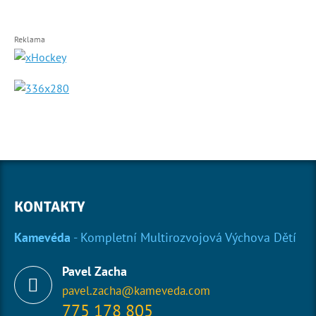
Reklama
KONTAKTY
Kamevéda
- Kompletní Multirozvojová Výchova Dětí
Pavel Zacha
pavel.zacha@kameveda.com
775 178 805