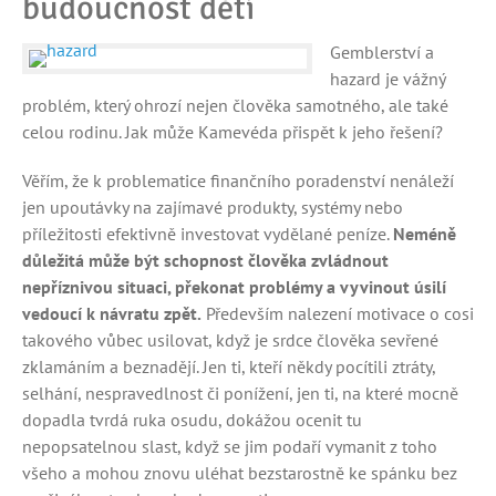
budoucnost dětí
Gemblerství a
hazard je vážný
problém, který ohrozí nejen člověka samotného, ale také
celou rodinu. Jak může Kamevéda přispět k jeho řešení?
Věřím, že k problematice finančního poradenství nenáleží
jen upoutávky na zajímavé produkty, systémy nebo
příležitosti efektivně investovat vydělané peníze.
Neméně
důležitá může být schopnost člověka zvládnout
nepříznivou situaci, překonat problémy a vyvinout úsilí
vedoucí k návratu zpět.
Především nalezení motivace o cosi
takového vůbec usilovat, když je srdce člověka sevřené
zklamáním a beznadějí. Jen ti, kteří někdy pocítili ztráty,
selhání, nespravedlnost či ponížení, jen ti, na které mocně
dopadla tvrdá ruka osudu, dokážou ocenit tu
nepopsatelnou slast, když se jim podaří vymanit z toho
všeho a mohou znovu uléhat bezstarostně ke spánku bez