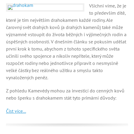
Všichni víme, že je
to především dítě,
které je tím největším drahokamem každé rodiny. Ale
čarovný svět drahých kovů (a drahých kamenů) také může
významně vstoupit do života běžných i výjimečných rodin a
úspěšných osobností. V dnešním článku se pokusím udělat
první krok k tomu, abychom z tohoto specifického světa
učinili svého spojence a nikoliv nepřítele, který může
rozpočet rodiny nebo jednotlivce připravit o nesmyslně
velké částky bez reálného užitku a smyslu takto
vynaložených peněz.
Z pohledu Kamevédy mohou za investicí do cenných kovů
nebo šperku s drahokamem stát tyto primární důvody:
Číst více...