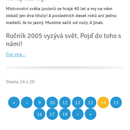
Mistrovství světa juniorů se hraje 40 let a my na něm
získali jen dva tituly! A posledních deset roků ani jednu
medaili. Je to jasný. Musíme začít od nuly. A jinak.
Ročník 2005 vyzývá svět. Pojď do toho s
námi!
Číst více...
Strana 14 z 20
«
‹
9
10
11
12
13
14
15
16
17
18
›
»