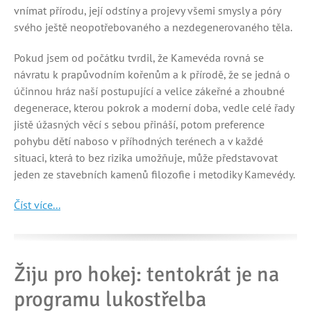
vnímat přírodu, její odstíny a projevy všemi smysly a póry
svého ještě neopotřebovaného a nezdegenerovaného těla.
Pokud jsem od počátku tvrdil, že Kamevéda rovná se
návratu k prapůvodním kořenům a k přírodě, že se jedná o
účinnou hráz naší postupující a velice zákeřné a zhoubné
degenerace, kterou pokrok a moderní doba, vedle celé řady
jistě úžasných věcí s sebou přináší, potom preference
pohybu dětí naboso v příhodných terénech a v každé
situaci, která to bez rizika umožňuje, může představovat
jeden ze stavebních kamenů filozofie i metodiky Kamevédy.
Číst více...
Žiju pro hokej: tentokrát je na
programu lukostřelba