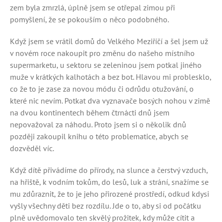
zem byla zmrzlá, úplně jsem se otřepal zimou při
pomyšlení, že se pokouším o něco podobného.
Když jsem se vrátil domů do Velkého Meziříčí a šel jsem už
v novém roce nakoupit pro změnu do našeho místního
supermarketu, u sektoru se zeleninou jsem potkal jiného
muže v krátkých kalhotách a bez bot. Hlavou mi problesklo,
co že to je zase za novou módu či odrůdu otužování, o
které nic nevím. Potkat dva vyznavače bosých nohou v zimě
na dvou kontinentech během čtrnácti dnů jsem
nepovažoval za náhodu. Proto jsem si o několik dnů
později zakoupil knihu o této problematice, abych se
dozvěděl víc.
Když dítě přivádíme do přírody, na slunce a čerstvý vzduch,
na hřiště, k vodním tokům, do lesů, luk a strání, snažíme se
mu zdůraznit, že to je jeho přirozené prostředí, odkud kdysi
vyšly všechny děti bez rozdílu. Jde o to, aby si od počátku
plně uvědomovalo ten skvělý prožitek, kdy může cítit a