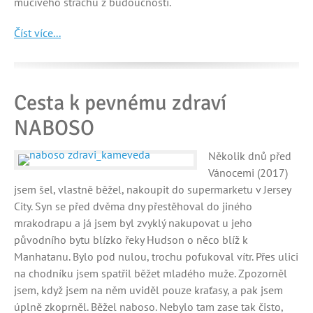
mučivého strachu z budoucnosti.
Číst více...
Cesta k pevnému zdraví
NABOSO
Několik dnů před
Vánocemi (2017)
jsem šel, vlastně běžel, nakoupit do supermarketu v Jersey
City. Syn se před dvěma dny přestěhoval do jiného
mrakodrapu a já jsem byl zvyklý nakupovat u jeho
původního bytu blízko řeky Hudson o něco blíž k
Manhatanu. Bylo pod nulou, trochu pofukoval vítr. Přes ulici
na chodníku jsem spatřil běžet mladého muže. Zpozorněl
jsem, když jsem na něm uviděl pouze kraťasy, a pak jsem
úplně zkoprněl. Běžel naboso. Nebylo tam zase tak čisto,