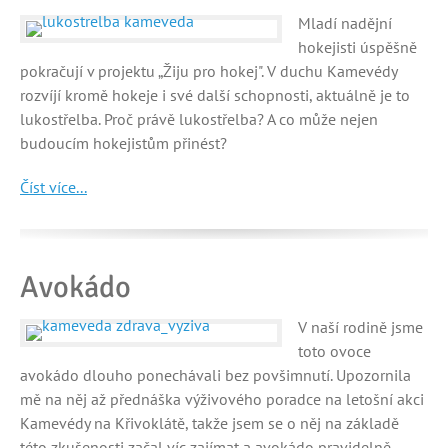
Mladí nadějní
hokejisti úspěšně
pokračují v projektu „Žiju pro hokej". V duchu Kamevédy
rozvíjí kromě hokeje i své další schopnosti, aktuálně je to
lukostřelba. Proč právě lukostřelba? A co může nejen
budoucím hokejistům přinést?
Číst více...
Avokádo
V naší rodině jsme
toto ovoce
avokádo dlouho ponechávali bez povšimnutí. Upozornila
mě na něj až přednáška výživového poradce na letošní akci
Kamevédy na Křivoklátě, takže jsem se o něj na základě
této zkušenosti začal víc zajímat a avokádo pravidelně