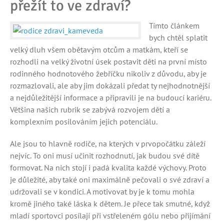
přežít to ve zdraví?
Tímto článkem
bych chtěl splatit
velký dluh všem obětavým otcům a matkám, kteří se
rozhodli na velký životní úsek postavit děti na první místo
rodinného hodnotového žebříčku nikoliv z důvodu, aby je
rozmazlovali, ale aby jim dokázali předat ty nejhodnotnější
a nejdůležitější informace a připravili je na budoucí kariéru.
Většina našich rubrik se zabývá rozvojem dětí a
komplexním posilováním jejich potenciálu.
Ale jsou to hlavně rodiče, na kterých v prvopočátku záleží
nejvíc. To oni musí učinit rozhodnutí, jak budou své dítě
formovat. Na nich stojí i padá kvalita každé výchovy. Proto
je důležité, aby také oni maximálně pečovali o své zdraví a
udržovali se v kondici. A motivovat by je k tomu mohla
kromě jiného také láska k dětem. Je přece tak smutné, když
mladí sportovci posílají při vstřeleném gólu nebo přijímání