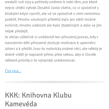
medailí své slzy a pohledy směrem k nebi těm, pro které
nejvíc chtěli vyhrát. Dosáhli často všeho, co si společně s
blízkými kdysi vysnili, ale už se společně s nimi nemohou
potěšit. Mnoho smutných příběhů bylo jen stěží možné
ovlivnit, mnoho událostí ale bylo zbytečných a dalo se jim
nějak předejít.
Je občas užitečné si uvědomit ten přirozený proces, kdy s
narozením dětí přirozeně zesiluje motivace k upevnění
zdraví a k přežití. Jsou to notoricky známé věci, ale někdy je
dobré vidět je napsané přímo před sebou, aby si člověk
některé priority o to výrazněji uvědomoval.
Číst více...
KKK: Knihovna Klubu
Kamevéda