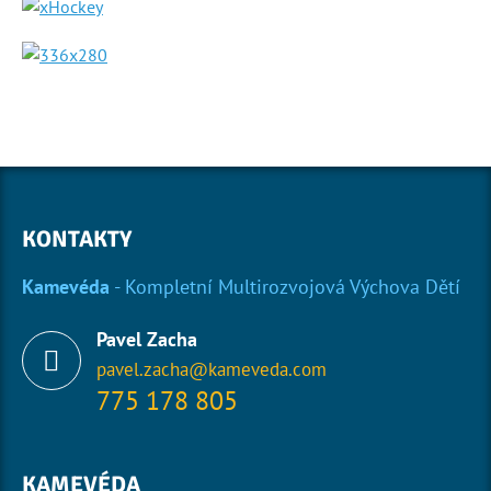
KONTAKTY
Kamevéda
- Kompletní Multirozvojová Výchova Dětí
Pavel Zacha
pavel.zacha@kameveda.com
775 178 805
KAMEVÉDA