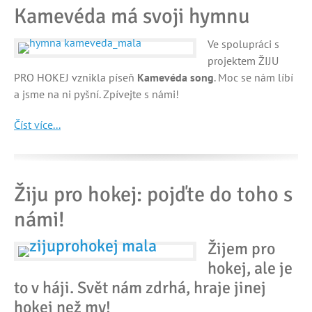
Kamevéda má svoji hymnu
Ve spolupráci s
projektem ŽIJU
PRO HOKEJ vznikla píseň
Kamevéda song
. Moc se nám líbí
a jsme na ni pyšní. Zpívejte s námi!
Číst více...
Žiju pro hokej: pojďte do toho s
námi!
Žijem pro
hokej, ale je
to v háji. Svět nám zdrhá, hraje jinej
hokej než my!