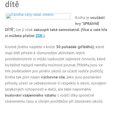
dítě
Kniha je
součástí
hry "SPRÁVNÉ
DÍTĚ",
lze ji však
zakoupit také samostatně. (Více o celé hře
si můžete přečíst
ZDE
.)
Kromě jiného najdete v knize
30 pohádek (příběhů)
, které
mají dítě přivést k různorodým aktivitám. Jejich
prostřednictvím si může vyzkoušet zajímavé činnosti, které
by běžně nejspíš neměly možnost poznat. Příběhy jsou ve
hře podkladem pro plnění úkolů za účasti rodiče (rodičů).
Kniha tak plní nejen
výchovné cíle
, jako jsou poznávání
přírody, učení se sebekontrole či respektu k okolí, rozvýjení
jazykových schopností a další, ale také napomáhá
budování vzájemného vztahu
s rodiči díky společně
strávenému času a silným prožitkům při zdolávání úkolů.