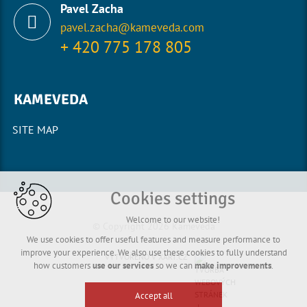
Pavel Zacha
pavel.zacha@kameveda.com
+ 420 775 178 805
KAMEVEDA
SITE MAP
Cookies settings
Welcome to our website!
© Copyright 2026 Kamevéda
We use cookies to offer useful features and measure performance to
improve your experience. We also use these cookies to fully understand
VYTVOŘENO V XART.CZ
how customers
use our services
so we can
make improvements
.
Accept all