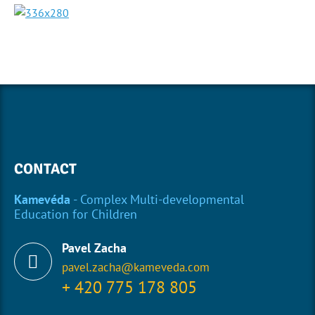
CONTACT
Kamevéda
- Complex Multi-developmental
Education for Children
Pavel Zacha
pavel.zacha@kameveda.com
+ 420 775 178 805