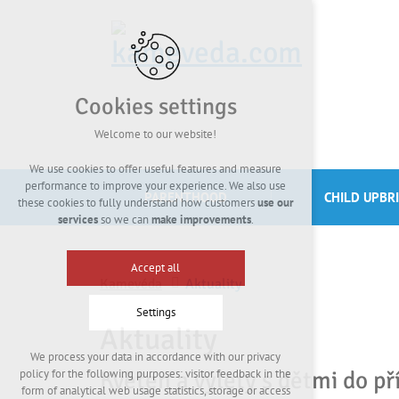
Cookies settings
Welcome to our website!
We use cookies to offer useful features and measure
performance to improve your experience. We also use
PARENTHOOD
CHILD UPBR
these cookies to fully understand how customers
use our
services
so we can
make improvements
.
Accept all
Kamevéda
Aktuality
Settings
Aktuality
We process your data in accordance with our privacy
Technical cookies
Květen a výlety s dětmi do př
policy for the following purposes: visitor feedback in the
required to run the site
form of analytical web usage statistics, storage or access