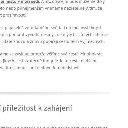
lé místo v moři šedi.
A my, obyčejní lidé, můžeme díky
yto nebo přinejmenším vnímáme nezřetelně. A tím, že
prozíravosti."
esl paprsek životodárného světla i do mé mysli kdysi
ní a pomohl vyvrátit nesmyslné mýty tisíců těch, kteří se
k. Stále znovu a znovu popírají cestu těch výjimečných.
e se zvyklat, protože věříme své cestě. Mnohokrát
 jiných cest skutečně funguje. Je to cesta nadšení,
 kvalitu si mnozí ani nedovedou představit.
 příležitost k zahájení