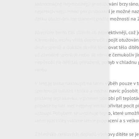
Jednoznačně nejvhodnější je otužování brzy ráno,
nejefektivnější. Hned pro probuzení je možné nazo
délku otužování lze stanovit podle možností na 
Abychom tento čas strávili co nejefektivněji, což
Kamevédy, mohu vřele doporučit spojit otužování
druhy sportů a dokáže skvělé tónizovat tělo dítě
už závodně sportuje nebo se věnuje čemukoliv ji
nepůsobí na děti tak přirozeně, pohyb v chladnu
ranou.
V létě je třeba nastoupit na ranní výběh pouze v t
sportovišti odložit i tričko a nechat navíc působi
přidáme teplákovku, v zimním období při teplotác
případě by nás měl nejprve venku přivítat pocit 
ustoupí. Pohybem se uvolňuje teplo, které umožňu
ranní rozcvičky vrátíme lehce propocení a s velko
Z hlediska celkových dopadů výchovy dítěte se jed