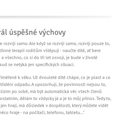
 grál úspěšné výchovy
e rozvíjí samo. Ale když se rozvíjí samo, rozvíjí pouze to,
dinné terapii rodičům vštěpuji - naučte dítě, ať bere
 a všechno, co si do tří let osvojí, je bude v životě
ud se netýká jen specifických situací.
přiměřeně k věku. Už dvouleté dítě chápe, co je plast a co
třídění odpadu. A upozorňují, že povinnosti nejsou to,
 uklízím po sobě, má být automatická věc všech členů
ostatním, dělám to vždycky já a je to můj přínos. Tedy to,
 jen hrají, má důsledek v dospělosti, který můžete vidět
o hraje - na počítači, telefonu, tabletu..."