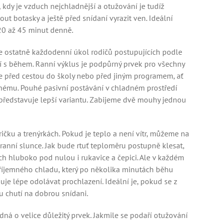
 kdy je vzduch nejchladnější a otužování je tudíž
ut botasky a ještě před snídaní vyrazit ven. Ideální
20 až 45 minut denně.
 je ostatně každodenní úkol rodičů postupujících podle
 s během. Ranní výklus je podpůrný prvek pro všechny
te před cestou do školy nebo před jiným programem, ať
nému. Pouhé pasivní postávání v chladném prostředí
 představuje lepší variantu. Zabijeme dvě mouhy jednou
ričku a trenýrkách. Pokud je teplo a není vítr, můžeme na
t ranní slunce. Jak bude rtuť teploměru postupně klesat,
h hluboko pod nulou i rukavice a čepici. Ale v každém
příjemného chladu, který po několika minutách běhu
je lépe odolávat prochlazení. Ideální je, pokud se z
u chutí na dobrou snídani.
ná o velice důležitý prvek. Jakmile se podaří otužování