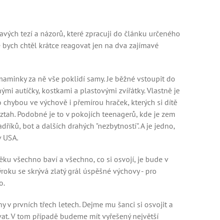
avých tezí a názorů, které zpracuji do článku určeného
bych chtěl krátce reagovat jen na dva zajímavé
 maminky za ně vše poklidí samy. Je běžné vstoupit do
ými autíčky, kostkami a plastovými zvířátky. Vlastně je
 chybou ve výchově i přemírou hraček, kterých si dítě
 vztah. Podobné je to v pokojích teenagerů, kde je zem
íků, bot a dalších drahých "nezbytností". A je jedno,
v USA.
 věku všechno baví a všechno, co si osvojí, je bude v
roku se skrývá zlatý grál úspěšné výchovy - pro
o.
 v prvních třech letech. Dejme mu šanci si osvojit a
ovat. V tom případě budeme mít vyřešený největší