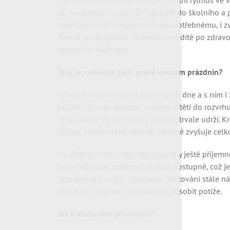
S příchodem školního roku se životní rytmus ve 
do normálního stavu. Se vstupem do školního a př
sami celoročně nevyučují všemu potřebnému, i zvý
Pokud se zamyslíme nad možností dítě po zdravotn
doporučit otužování.
Proč je výhodné začít právě koncem prázdnin?
- Zanedlouho se utvoří nový rozvrh dne a s ním i
počátku tohoto procesu vložíme dítěti do rozvrhu 
velká šance, že se v tomto rozvrhu trvale udrží
přínos, dlouhodobé naopak výrazně zvyšuje celk
- V období vrcholícího léta jsou dny ještě příjem
bude příjemné, odolnost si získá postupně, což j
ochlazovat a spolu s tím bude otužování stále nár
proceduru zvykne a nebude mu působit potíže.
Jak k otužování přistoupit?