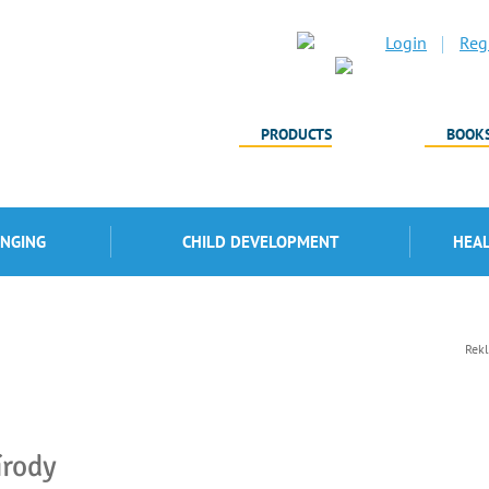
Login
Regi
PRODUCTS
BOOK
INGING
CHILD DEVELOPMENT
HEA
Rek
írody