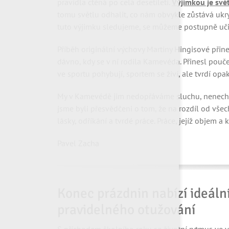
pravidla ctěná po celá desetiletí.
Výjimkou je svět
tomu světlu odhalit, co nám obvykle zůstává ukr
tuto výjimku sledujeme, se můžeme postupně učit 
Příběh originální výchovy Martiny Hingisové přin
dávno, kdy se v ní rodila Kamevéda. Přinesl pouče
ve sportu pohybují, sportem se živí, ale tvrdí opa
My v Kamevédě jim nedopřáváme sluchu, nenechám
jsme byli přesvědčeni o tom, že na rozdíl od všech
lásky, odříkání a tvrdé práce. Práce, jejíž objem a
Pavel Zacha
Konec prázdnin nabízí ideální
pravidelného otužování