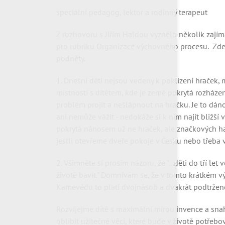
speciální pedagog, lektor a rodinný terapeut
Z rozhovoru s Jiřím Haldou vyznělo několik zajím
pro rubriku Organizace výchovného procesu. Zde 
podněty.
1. Dnešní děti nejsou vedeny k poklízení hraček,
místnosti s dítětem, kde je země pokrytá rozházen
problém projít a nešlápnout na hračku. Je to dáno
ani nemůže vážit - nedokáže si k nim najít bližší
pokrytá nánosem už ne hraček, ale značkových hadř
jestli otevřeme dveře pokoje v Česku nebo třeba 
2. Všimněte si prosím názoru, že "...děti do tří let
životě bavit." Domnívám se, že v tomto krátkém vý
Kamevédu to platí dvojnásob a dvakrát podtržen
Rozvíjejme dítě s maximální mírou invence a snahy
oblíbit užitečné věci, které bude v životě potřeb