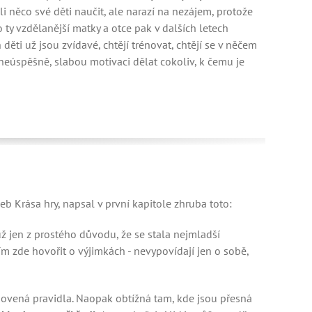
ěli něco své děti naučit, ale narazí na nezájem, protože
o ty vzdělanější matky a otce pak v dalších letech
ěti už jsou zvídavé, chtějí trénovat, chtějí se v něčem
eúspěšně, slabou motivaci dělat cokoliv, k čemu je
eb Krása hry, napsal v první kapitole zhruba toto:
už jen z prostého důvodu, že se stala nejmladší
m zde hovořit o výjimkách - nevypovídají jen o sobě,
novená pravidla. Naopak obtížná tam, kde jsou přesná