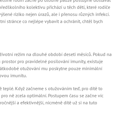
většině rodin začne po dlouhé pauze postupně dostávat
edškolního kolektivu přichází u těch dětí, které rodiče
šené riziko nejen úrazů, ale i přenosu různých infekcí.
í stránce co nejlépe vybavit a ochránit, chtěl bych
 životní režim na dlouhé období deseti měsíců. Pokud na
prostor pro pravidelné posilování imunity, existuje
. Krátkodobé otužování mu poskytne pouze minimální
ovou imunitu.
ně teplé. Když začneme s otužováním teď, pro dítě to
e pro ně zcela optimální. Postupem času se začne víc
očnější a efektivnější, nicméně dítě už si na tuto