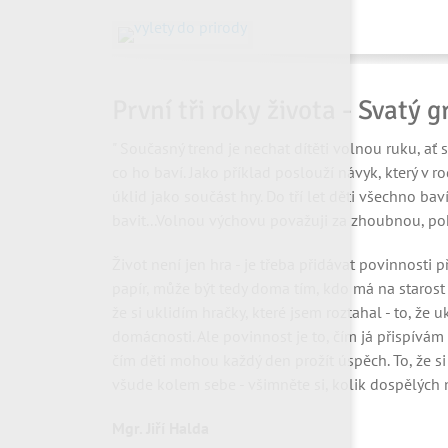
První tři roky života - Svatý
" Současný trend je nechat dítěti volnou ruku, ať s
co ho baví. Jako příklad poslouží návyk, který v ro
úklid jako součást hry. Do tří let děti všechno baví
bavit...Volnou výchovu považuji za zhoubnou, pok
Život není jen hra - je třeba přidávat povinnosti 
papír, může být tedy doma tím, kdo má na starost 
že si uklidím hračky, které jsem roztahal - to, že
domácnosti. Ale povinnost je to, čím já přispívám 
čím děti mohou každý den prožít úspěch. To, že si
všude kolem sebe - všimněte si, kolik dospělých něc
Mgr. Jiří Halda