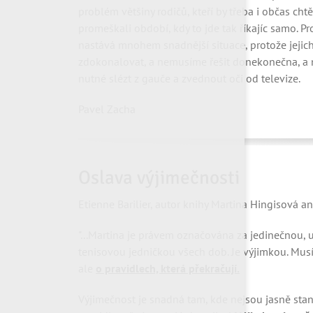
problém většiny rodičů, kteří by třeba i občas cht
promeškali období, kdy to jde tak říkajíc samo. Pr
nastává mnohem snadnější situace, protože jejich d
zdokonalovat, a nemusíme řešit donekonečna, a n
nutné slézt z gauče a zvednout oči od televize.
Pavel Zacha
Oslava výjimečnosti
Etienne Barilier, autor knihy Martina Hingisová an
"...Martina je právem označována za jedinečnou, 
tenisovou jedničkou všech dob. Je výjimkou. Musí
ale
o pravidlech, která překračují.
Výjimečnost je snadná tam, kde nejsou jasně sta