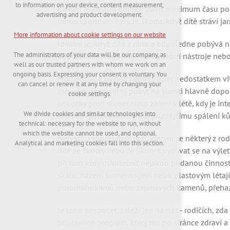
maintaining the context of the site (session):
to information on your device, content measurement,
Květen je ideální období trávit maximum času pod
possible logins, language choices, etc.
advertising and product development.
mimo sportovní haly. Je škoda, když dítě stráví j
Optional cookies
More information about cookie settings on our website
analytical cookies for anonymised traffic
Ideální je, když dítě z rána a odpoledne pobývá n
evaluation
The administrators of your data will be our company, as
odpočívá, maluje, hraje na hudební nástroje nebo
marketing services (Google, List, Facebook)
well as our trusted partners with whom we work on an
ongoing basis. Expressing your consent is voluntary. You
Momentálně by děti neměly trpět nedostatkem vita
More information about cookie settings on our
can cancel or renew it at any time by changing your
website
měsících. Pravidelný pobyt na slunci hlavně dopo
cookie settings.
pokožky proti slunečnímu záření v létě, kdy je inte
We divide cookies and similar technologies into
tou nejlepší prevencí proti pozdějšímu spálení ků
technical: necessary for the website to run, without
Accept all
which the website cannot be used, and optional.
Největší výhodu mají děti, kterým se některý z ro
Analytical and marketing cookies fall into this section.
dítě ze školky nebo ze školy a vydávat se na výl
Reject optional
při tom vždy uskutečnit nějakou přidanou činnost,
skálu, házení bumerangem nebo plastovým létajíc
polodrahokamů nebo zajímavých kamenů, přehazová
Je toho nespočet, záleží jen na nás - rodičích, 
připravíme program, který mu po stránce zdraví a