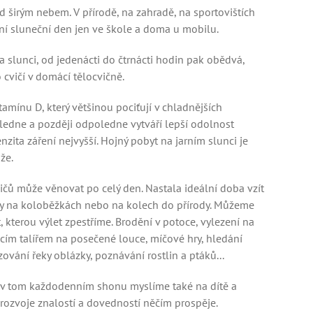
 širým nebem. V přírodě, na zahradě, na sportovištích
arní sluneční den jen ve škole a doma u mobilu.
a slunci, od jedenácti do čtrnácti hodin pak obědvá,
 cvičí v domácí tělocvičně.
mínu D, který většinou pociťují v chladnějších
ledne a později odpoledne vytváří lepší odolnost
nzita záření nejvyšší. Hojný pobyt na jarním slunci je
že.
dičů může věnovat po celý den. Nastala ideální doba vzít
ety na koloběžkách nebo na kolech do přírody. Můžeme
 kterou výlet zpestříme. Brodění v potoce, vylezení na
ím talířem na posečené louce, míčové hry, hledání
ní řeky oblázky, poznávání rostlin a ptáků...
zda v tom každodenním shonu myslíme také na dítě a
 rozvoje znalostí a dovedností něčím prospěje.